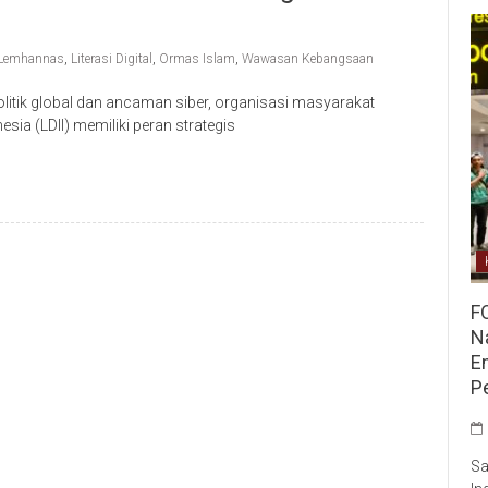
Lemhannas
,
Literasi Digital
,
Ormas Islam
,
Wawasan Kebangsaan
itik global dan ancaman siber, organisasi masyarakat
ia (LDII) memiliki peran strategis
F
Na
E
P
Sa