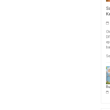
S
K
Ol
DP
ep
ba
Se
B