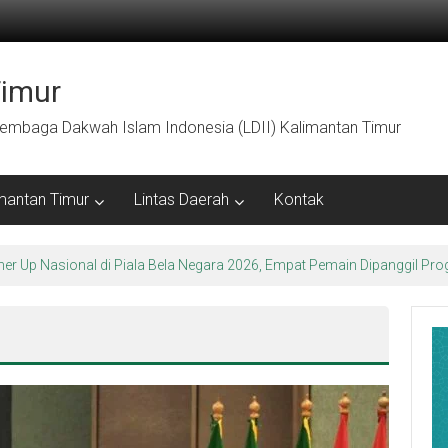
Timur
embaga Dakwah Islam Indonesia (LDII) Kalimantan Timur
mantan Timur
Lintas Daerah
Kontak
arakter Luhur di Bumi Perkemahan Makroman Indah melalui CAI ke-47