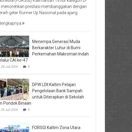
donesia (FORSGI) Kalimantan Timur kategori U-
 menorehkan prestasi membanggakan dengan
raih gelar Runner Up Nasional pada ajang
lengkapnya
Menempa Generasi Muda
Berkarakter Luhur di Bumi
Perkemahan Makroman Indah
lalui CAI ke-47
28 Juli 2026
0
DPW LDII Kaltim Pelajari
Pengelolaan Bank Sampah
untuk Diterapkan di Sekolah
n Pondok Binaan
26 Juli 2026
0
FORSGI Kaltim Zona Utara