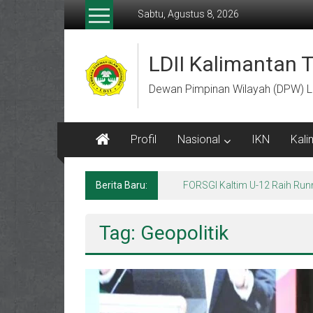
Lompat
Sabtu, Agustus 8, 2026
ke
konten
LDII Kalimantan 
Dewan Pimpinan Wilayah (DPW) L
Profil
Nasional
IKN
Kali
Berita Baru:
Menempa Generasi Muda Berk
Tag: Geopolitik