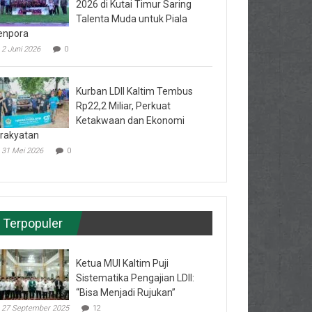
2026 di Kutai Timur Saring
Talenta Muda untuk Piala
enpora
2 Juni 2026
0
Kurban LDII Kaltim Tembus
Rp22,2 Miliar, Perkuat
Ketakwaan dan Ekonomi
rakyatan
31 Mei 2026
0
Terpopuler
Ketua MUI Kaltim Puji
Sistematika Pengajian LDII:
“Bisa Menjadi Rujukan”
27 September 2025
12