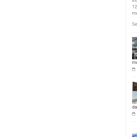
In
12
me
Se
me
da