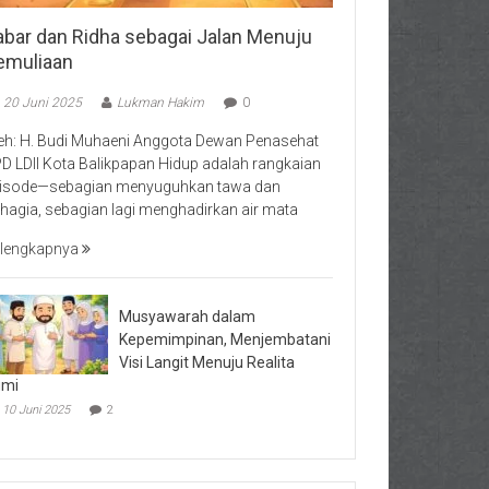
abar dan Ridha sebagai Jalan Menuju
emuliaan
20 Juni 2025
Lukman Hakim
0
eh: H. Budi Muhaeni Anggota Dewan Penasehat
D LDII Kota Balikpapan Hidup adalah rangkaian
isode—sebagian menyuguhkan tawa dan
hagia, sebagian lagi menghadirkan air mata
lengkapnya
Musyawarah dalam
Kepemimpinan, Menjembatani
Visi Langit Menuju Realita
umi
10 Juni 2025
2