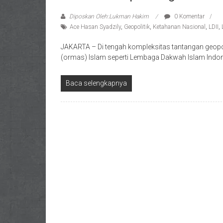
Diposkan Oleh:Lukman Hakim
0 Komentar
Ace Hasan Syadzily
,
Geopolitik
,
Ketahanan Nasional
,
LDII
,
JAKARTA – Di tengah kompleksitas tantangan geopol
(ormas) Islam seperti Lembaga Dakwah Islam Indones
Baca selengkapnya