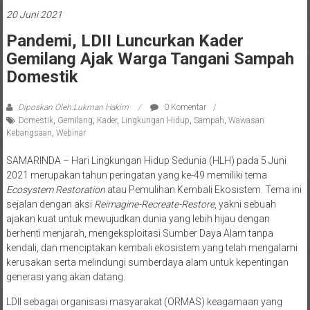
20 Juni 2021
Pandemi, LDII Luncurkan Kader
Gemilang Ajak Warga Tangani Sampah
Domestik
Diposkan Oleh:Lukman Hakim
0 Komentar
Domestik
,
Gemilang
,
Kader
,
Lingkungan Hidup
,
Sampah
,
Wawasan
Kebangsaan
,
Webinar
SAMARINDA – Hari Lingkungan Hidup Sedunia (HLH) pada 5 Juni
2021 merupakan tahun peringatan yang ke-49 memiliki tema
Ecosystem Restoration
atau Pemulihan Kembali Ekosistem. Tema ini
sejalan dengan aksi
Reimagine-Recreate-Restore
, yakni sebuah
ajakan kuat untuk mewujudkan dunia yang lebih hijau dengan
berhenti menjarah, mengeksploitasi Sumber Daya Alam tanpa
kendali, dan menciptakan kembali ekosistem yang telah mengalami
kerusakan serta melindungi sumberdaya alam untuk kepentingan
generasi yang akan datang.
LDII sebagai organisasi masyarakat (ORMAS) keagamaan yang