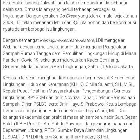
bergerak di bidang Dakwah juga telah memosisikan diri sebagai
salah satu Ormas Islam yang peduli terhadap berbagai isu
lingkungan. Dengan gerakan
Go Green
yang telah dimulai sejak tahun
2008, LDII telah menanam lebih dari 3,5 juta pohon dan berkontribusi
nyata dalam berbagai isu lingkungan.
Dengan semangat
Reimagine-Recreate-Restore
, LDII menggelar
Webinar dengan tema Lingkungan Hidup mengenai Pengelolaan
Sampah Rumah Tangga demi Pemulihan Lingkungan Hidup di Masa
Pandemi Covid 19, sekaligus meluncurkan Kader Gemilang,
Generasi Muda Indonesia Bela Lingkungan, Sabtu (19/6) di Jakarta.
Kegiatan tersebut menghadirkan narasumber mewakili Kementerian
Lingkungan Hidup dan Kehutanan (KLHK), Cicilia Sulastri, SH., M.Si.,
Kepala Pusat Pelatihan Masyarakat dan Pengembangan Generasi
Lingkungan, BP2SDM dan Dr. Ir. Novrizal Tahar, Direktur Pengelolaan
Sampah, Dirjen PSLB3, serta Dr. Ir. Hayu S. Prabowo, Ketua Lembaga
Pemuliaan Lingkungan Hidup dan Sumber Daya Alam, MUI. Dari
kalangan akademisi dan praktisi masalah sampah, hadir Guru Besar
Fateta IPB – Prof. Dr. Arif Sabdo Yuwono, dan pengurus harian dari
Departemen Litbang, IPTEK, Sumber Daya Alam dan Lingkungan
(LISDAL), DPP LDII Hj. Erni Suhaina Ilham Fadzry, S.Pd.I.