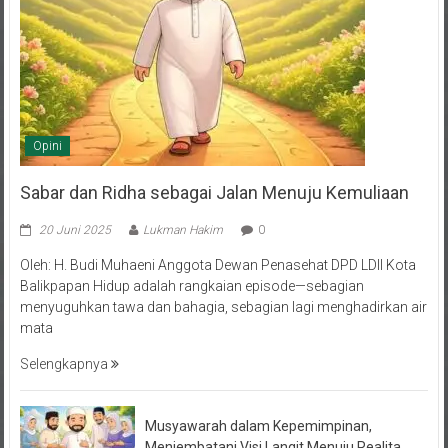
Opini
Sabar dan Ridha sebagai Jalan Menuju Kemuliaan
20 Juni 2025
Lukman Hakim
0
Oleh: H. Budi Muhaeni Anggota Dewan Penasehat DPD LDII Kota
Balikpapan Hidup adalah rangkaian episode—sebagian
menyuguhkan tawa dan bahagia, sebagian lagi menghadirkan air
mata
Selengkapnya
Musyawarah dalam Kepemimpinan,
Menjembatani Visi Langit Menuju Realita