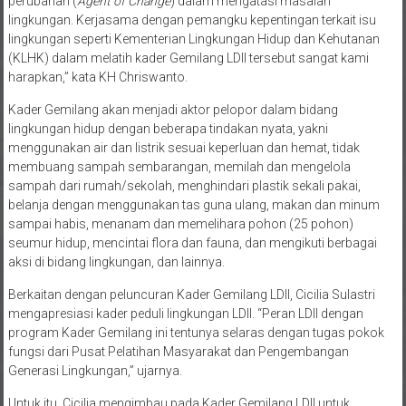
perubahan (
Agent of Change
) dalam mengatasi masalah
lingkungan. Kerjasama dengan pemangku kepentingan terkait isu
lingkungan seperti Kementerian Lingkungan Hidup dan Kehutanan
(KLHK) dalam melatih kader Gemilang LDII tersebut sangat kami
harapkan,” kata KH Chriswanto.
Kader Gemilang akan menjadi aktor pelopor dalam bidang
lingkungan hidup dengan beberapa tindakan nyata, yakni
menggunakan air dan listrik sesuai keperluan dan hemat, tidak
membuang sampah sembarangan, memilah dan mengelola
sampah dari rumah/sekolah, menghindari plastik sekali pakai,
belanja dengan menggunakan tas guna ulang, makan dan minum
sampai habis, menanam dan memelihara pohon (25 pohon)
seumur hidup, mencintai flora dan fauna, dan mengikuti berbagai
aksi di bidang lingkungan, dan lainnya.
Berkaitan dengan peluncuran Kader Gemilang LDII, Cicilia Sulastri
mengapresiasi kader peduli lingkungan LDII. “Peran LDII dengan
program Kader Gemilang ini tentunya selaras dengan tugas pokok
fungsi dari Pusat Pelatihan Masyarakat dan Pengembangan
Generasi Lingkungan,” ujarnya.
Untuk itu, Cicilia mengimbau pada Kader Gemilang LDII untuk