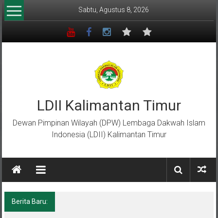
Lompat
Sabtu, Agustus 8, 2026
ke
konten
LDII Kalimantan Timur
Dewan Pimpinan Wilayah (DPW) Lembaga Dakwah Islam
Indonesia (LDII) Kalimantan Timur
Berita Baru:
Menempa Generasi Muda Berkarakter Luhur
di Bumi Perkemahan Makroman Indah