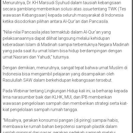
Menurutnya, Dr. KH Marsudi Syuhud dalam tausiah kebangsaan
secara gamblang memberikan solusi atas
issue
tentang TWK (Tes
wawasan Kebangsaan) kepada seluruh masyarakat di Indonesia
ketika disodorkan pilihan antara Al-Qur’an dan Pancasila.
“Nilai-nilai Pancasila jelas termaktub dalam Al-Qur’an yang
pelaksanaannya dapat dilihat langsung melalui kehidupan
keberadaan Islam di Madinah sampai terbentuknya Negara Madinah
yang pada saat itu umat Islam bisa hidup berdampingan dengan
umat Nasrani dan Yahudi,” tuturnya.
Dengan demikian, menurutnya, sangat tepat bahwa umat Muslim di
Indonesia bisa mengambil pelajaran yang disampaikan oleh
Rasulullah SAW dalam berkehidupan kebangsaan tersebut.
Pada Webinar tentang Lingkungan Hidup kali ini, ia berharap kepada
lima narasumber baik dari KLHK, MUI, dan IPB memberikan
wawasan pengelolaan sampah dan memberikan strategi serta kiat-
kiat pengelolaan sampah rumah tangga.
“Misalnya, gerakan konsumsi pangan (di piring) sampai habis,
membawa ke rumah bahan berpotensi sampah plastik dalam
jumlah minimal dari pasar, gerakan sedekah sampah melalui