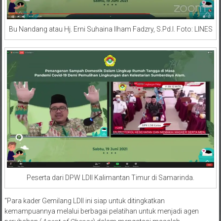
Bu Nandang atau Hj. Erni Suhaina Ilham Fadzry, S.Pd.I. Foto: LINES
Peserta dari DPW LDII Kalimantan Timur di Samarinda.
“Para kader Gemilang LDII ini siap untuk ditingkatkan
kemampuannya melalui berbagai pelatihan untuk menjadi agen