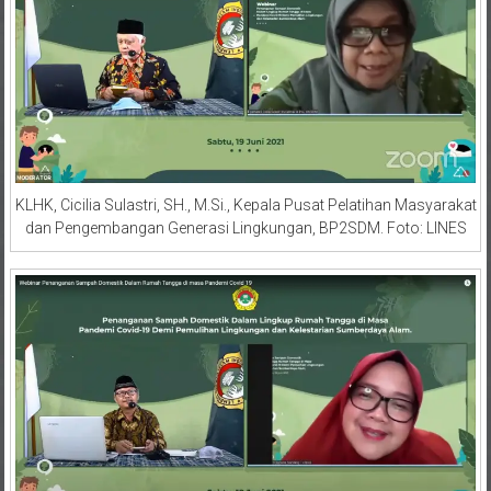
KLHK, Cicilia Sulastri, SH., M.Si., Kepala Pusat Pelatihan Masyarakat
dan Pengembangan Generasi Lingkungan, BP2SDM. Foto: LINES