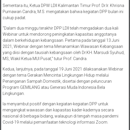
Sementara itu, Ketua DPW LDII Kalimantan Timur Prof. Dr.Ir. Khrisna
Purnawan Candra, M.S. mengatakan bahwa kegiatan DPP bulan ini
cukup padat.
“Dalam dua minggu terakhir DPP LDII telah mengadakan dua kali
Webinar untuk mendorong peningkatan kapasitas anggotanya
dalam berkehidupan kebangsaan. Pertama pada tanggal 13 Juni
2021, Webinar dengan tema Menanamkan Wawasan Kebangsaan
yang diisi dengan tausiah kebangsaan oleh Dr.KH. Marsudi Syuhud,
MS, Wakil Ketua MUI Pusat,” tutur Prof. Candra.
Kedua, lanjutnya, pada tanggal 19 Juni 2021 dilaksanakan Webinar
dengan tema Gerakan Mencintai Lingkungan Hidup melalui
Penanganan Sampah Domestik, disertai dengan peluncuran
Program GEMILANG atau Generasi Muda Indonesia Bela
Lingkungan.
Ia menyambut positif dengan kegiatan-kegiatan DPP untuk
mengangkat wawasan dan kapasitas kader-kadernya secara
nasional di berbagai bidang, walaupun di tengah masa pandemi
Covid-19 melalui pemanfaatan teknologi informasi Zoom.