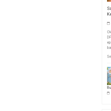
S
K
Ol
DP
ep
ba
Se
B