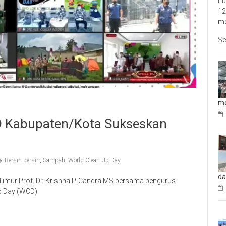
In
12
me
Se
me
PD Kabupaten/Kota Sukseskan
Bersih-bersih
,
Sampah
,
World Clean Up Day
da
imur Prof. Dr. Krishna P. Candra MS bersama pengurus
up Day (WCD)