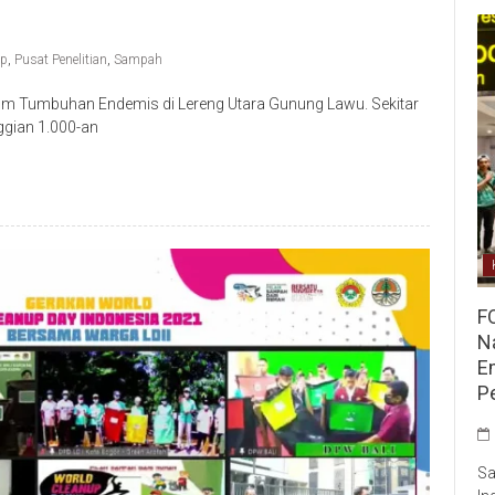
up
,
Pusat Penelitian
,
Sampah
um Tumbuhan Endemis di Lereng Utara Gunung Lawu. Sekitar
nggian 1.000-an
F
Na
E
P
Sa