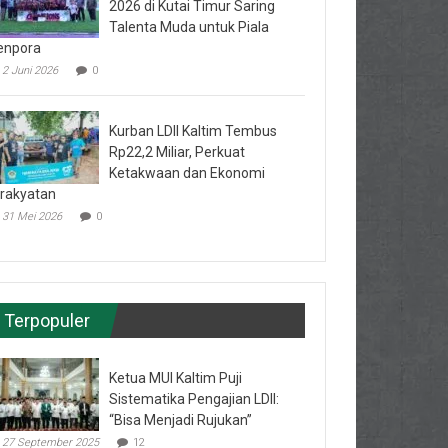
2026 di Kutai Timur Saring
Talenta Muda untuk Piala
enpora
2 Juni 2026
0
Kurban LDII Kaltim Tembus
Rp22,2 Miliar, Perkuat
Ketakwaan dan Ekonomi
rakyatan
31 Mei 2026
0
Terpopuler
Ketua MUI Kaltim Puji
Sistematika Pengajian LDII:
“Bisa Menjadi Rujukan”
27 September 2025
12