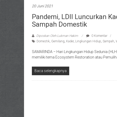
20 Juni 2021
Pandemi, LDII Luncurkan Ka
Sampah Domestik
Diposkan Oleh:Lukman Hakim
0 Komentar
Domestik
,
Gemilang
,
Kader
,
Lingkungan Hidup
,
Sampah
,
SAMARINDA – Hari Lingkungan Hidup Sedunia (HLH)
memiliki tema Ecosystem Restoration atau Pemulih
Baca selengkapnya