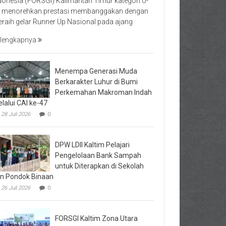
donesia (FORSGI) Kalimantan Timur kategori U-
 menorehkan prestasi membanggakan dengan
raih gelar Runner Up Nasional pada ajang
lengkapnya
Menempa Generasi Muda
Berkarakter Luhur di Bumi
Perkemahan Makroman Indah
lalui CAI ke-47
28 Juli 2026
0
DPW LDII Kaltim Pelajari
Pengelolaan Bank Sampah
untuk Diterapkan di Sekolah
n Pondok Binaan
26 Juli 2026
0
FORSGI Kaltim Zona Utara