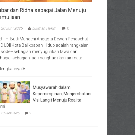
abar dan Ridha sebagai Jalan Menuju
emuliaan
20 Juni 2025
Lukman Hakim
0
eh: H. Budi Muhaeni Anggota Dewan Penasehat
D LDII Kota Balikpapan Hidup adalah rangkaian
isode—sebagian menyuguhkan tawa dan
hagia, sebagian lagi menghadirkan air mata
lengkapnya
Musyawarah dalam
Kepemimpinan, Menjembatani
Visi Langit Menuju Realita
umi
10 Juni 2025
2