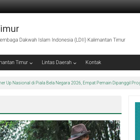
Timur
embaga Dakwah Islam Indonesia (LDII) Kalimantan Timur
mantan Timur
Lintas Daerah
Kontak
arakter Luhur di Bumi Perkemahan Makroman Indah melalui CAI ke-47