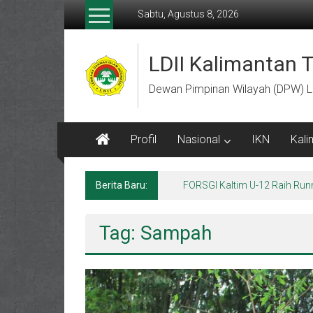
Lompat
Sabtu, Agustus 8, 2026
ke
konten
LDII Kalimantan 
Dewan Pimpinan Wilayah (DPW) L
Profil
Nasional
IKN
Kali
Berita Baru:
Menempa Generasi Muda Berk
Tag: Sampah