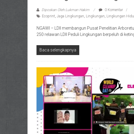
Diposkan Oleh:Lukman Hakim
0 Komentar
Ecoprint
,
Jaga Lingkungan
,
Lingkungan
,
Lingkungan Hid
NGAWI – LDII membangun Pusat Penelitian Arboret
250 relawan LDII Peduli Lingkungan berpeluh di keti
Baca selengkapnya