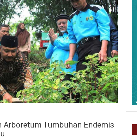
ian Arboretum Tumbuhan Endemis
wu