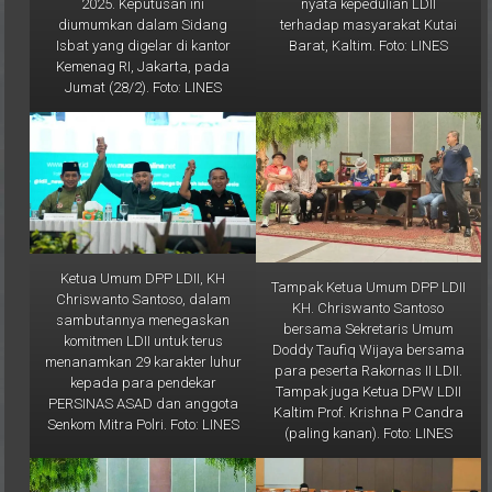
bantuan ini merupakan bentuk
H jatuh pada Sabtu, 1 Maret
nyata kepedulian LDII
2025. Keputusan ini
terhadap masyarakat Kutai
diumumkan dalam Sidang
Barat, Kaltim. Foto: LINES
Isbat yang digelar di kantor
Kemenag RI, Jakarta, pada
Jumat (28/2). Foto: LINES
Ketua Umum DPP LDII, KH
Tampak Ketua Umum DPP LDII
Chriswanto Santoso, dalam
KH. Chriswanto Santoso
sambutannya menegaskan
bersama Sekretaris Umum
komitmen LDII untuk terus
Doddy Taufiq Wijaya bersama
menanamkan 29 karakter luhur
para peserta Rakornas II LDII.
kepada para pendekar
Tampak juga Ketua DPW LDII
PERSINAS ASAD dan anggota
Kaltim Prof. Krishna P Candra
Senkom Mitra Polri. Foto: LINES
(paling kanan). Foto: LINES