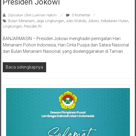
Presiden Jokowi
Diposkan Oleh:Lukman Hakim
0 Komentar
Bulan Menanam
,
Jaga Lingkungan
,
Joko Widodo
,
Jokowi
,
Kebakaran Hutan
,
Lingkungan
,
Presiden RI
BANJARMASIN – Presiden Jokowi menghadiri peringatan Hari
Menanam Pohon Indonesia, Hari Cinta Puspa dan Satwa Nasional
dan Bulan Menanam Nasional, yang diselenggarakan di Taman
Baca selengkapnya