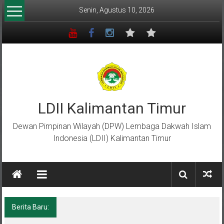
Lompat
Senin, Agustus 10, 2026
ke
konten
LDII Kalimantan Timur
Dewan Pimpinan Wilayah (DPW) Lembaga Dakwah Islam
Indonesia (LDII) Kalimantan Timur
Berita Baru:
FORSGI Kaltim U-12 Raih Runner Up
Nasional di Piala Bela Negara 2026, Empat