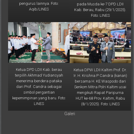
Kaltim Prof. Candra bersama
saat memberikan sambutan
pengurus lainnya. Foto:
pada Musda ke-7 DPD LDII
Aqib/LINES
Kab. Berau, Rabu (29/1/2025).
Foto: LINES
Ketua DPD LDII Kab. berau
Ketua DPW LDII Kaltim Prof. Dr.
terpilih Akhmad Yudiansyah
Ir. H. Krishna P Candra (kanan)
menerima bendera pataka
bersama H. KE Waspodo dari
dari Prof. Candra sebagai
Senkom Mitra Polri Kaltim usai
simbol pergantian
mengikuti Rapat Paripurna
kepemimpinan yang baru. Foto:
HUT ke-68 Prov. Kaltim, Rabu
LINES
(8/1/2025). Foto: LINES
Galeri