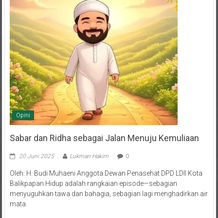
Opini
Sabar dan Ridha sebagai Jalan Menuju Kemuliaan
20 Juni 2025
Lukman Hakim
0
Oleh: H. Budi Muhaeni Anggota Dewan Penasehat DPD LDII Kota
Balikpapan Hidup adalah rangkaian episode—sebagian
menyuguhkan tawa dan bahagia, sebagian lagi menghadirkan air
mata