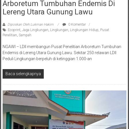
LDII Bangun Pusat Penelitian
Arboretum Tumbuhan Endemis Di
Lereng Utara Gunung Lawu
Diposkan Oleh:Lukman Hakim
0 Komentar
Ecoprint
,
Jaga Lingkungan
,
Lingkungan
,
Lingkungan Hidup
,
Pusat
Penelitian
,
Sampah
NGAWI – LDII membangun Pusat Penelitian Arboretum Tumbuhan
Endemis di Lereng Utara Gunung Lawu. Sekitar 250 relawan LDII
Peduli Lingkungan berpeluh di ketinggian 1.000-an
Baca selengkapnya