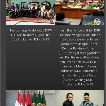
Tampak juga Wakil Ketua DPW
Imam Bashori perwakilan DPP
LDII Kaltim Imam Sujono Lutfi
LDII saat mengusulkan urusan
(paling kanan). Foto: LINES
haji pada satu kementerian
pada rapat dengar Rapat
Dengar Pendapat Umum
(RDPU) yang diselenggarakan
oleh Panitia Kerja (Panja) Haji
dan Umrah Komisi VIII DPR RI
bersama Majelis Ulama
Indonesia (MUI) dan ormas-
ormas Islam, pada Rabu
(19/2) di Gedung DPR RI,
Jakarta. Foto: LINES