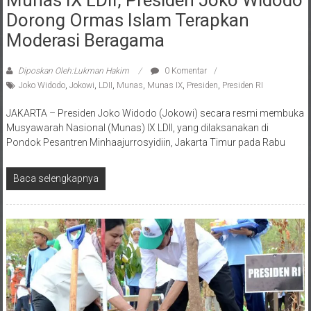
Munas IX LDII, Presiden Joko Widodo
Dorong Ormas Islam Terapkan
Moderasi Beragama
Diposkan Oleh:Lukman Hakim
0 Komentar
Joko Widodo
,
Jokowi
,
LDII
,
Munas
,
Munas IX
,
Presiden
,
Presiden RI
JAKARTA – Presiden Joko Widodo (Jokowi) secara resmi membuka
Musyawarah Nasional (Munas) IX LDII, yang dilaksanakan di
Pondok Pesantren Minhaajurrosyidiin, Jakarta Timur pada Rabu
Baca selengkapnya