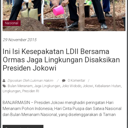
Nasional
29 November 2015
Ini Isi Kesepakatan LDII Bersama
Ormas Jaga Lingkungan Disaksikan
Presiden Jokowi
Diposkan Oleh:Lukman Hakim
0 Komentar
Bulan Menanam
,
Jaga Lingkungan
,
Joko Widodo
,
Jokowi
,
Kebakaran Hutan
,
Lingkungan
,
Presiden RI
BANJARMASIN – Presiden Jokowi menghadiri peringatan Hari
Menanam Pohon Indonesia, Hari Cinta Puspa dan Satwa Nasional
dan Bulan Menanam Nasional, yang diselenggarakan di Taman