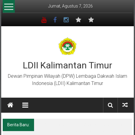
Lompat
Jumat, Agustus 7, 2026
ke
konten
LDII Kalimantan Timur
Dewan Pimpinan Wilayah (DPW) Lembaga Dakwah Islam
Indonesia (LDII) Kalimantan Timur
Berita Baru:
Menempa Generasi Muda Berkarakter Luhur
di Bumi Perkemahan Makroman Indah