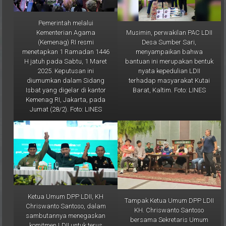
Pemerintah melalui
Musimin, perwakilan PAC LDII
Kementerian Agama
Desa Sumber Sari,
(Kemenag) RI resmi
menyampaikan bahwa
menetapkan 1 Ramadan 1446
bantuan ini merupakan bentuk
H jatuh pada Sabtu, 1 Maret
nyata kepedulian LDII
2025. Keputusan ini
terhadap masyarakat Kutai
diumumkan dalam Sidang
Barat, Kaltim. Foto: LINES
Isbat yang digelar di kantor
Kemenag RI, Jakarta, pada
Jumat (28/2). Foto: LINES
Ketua Umum DPP LDII, KH
Tampak Ketua Umum DPP LDII
Chriswanto Santoso, dalam
KH. Chriswanto Santoso
sambutannya menegaskan
bersama Sekretaris Umum
komitmen LDII untuk terus