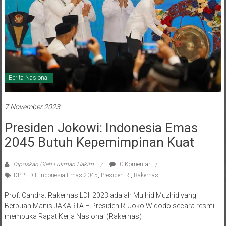
Berita Nasional
7 November 2023
Presiden Jokowi: Indonesia Emas
2045 Butuh Kepemimpinan Kuat
Diposkan Oleh:Lukman Hakim
0 Komentar
DPP LDII
,
Indonesia Emas 2045
,
Presiden RI
,
Rakernas
Prof. Candra: Rakernas LDII 2023 adalah Mujhid Muzhid yang
Berbuah Manis JAKARTA – Presiden RI Joko Widodo secara resmi
membuka Rapat Kerja Nasional (Rakernas)