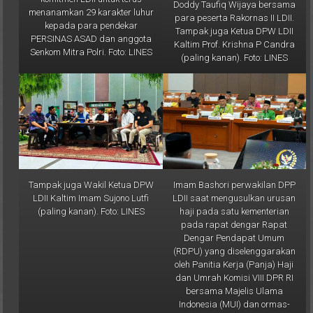
Doddy Taufiq Wijaya bersama
menanamkan 29 karakter luhur
para peserta Rakornas II LDII.
kepada para pendekar
Tampak juga Ketua DPW LDII
PERSINAS ASAD dan anggota
Kaltim Prof. Krishna P Candra
Senkom Mitra Polri. Foto: LINES
(paling kanan). Foto: LINES
Tampak juga Wakil Ketua DPW
Imam Bashori perwakilan DPP
LDII Kaltim Imam Sujono Lutfi
LDII saat mengusulkan urusan
(paling kanan). Foto: LINES
haji pada satu kementerian
pada rapat dengar Rapat
Dengar Pendapat Umum
(RDPU) yang diselenggarakan
oleh Panitia Kerja (Panja) Haji
dan Umrah Komisi VIII DPR RI
bersama Majelis Ulama
Indonesia (MUI) dan ormas-