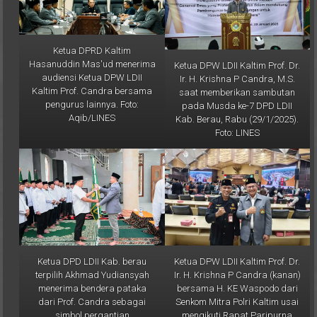
Ketua DPRD Kaltim
Hasanuddin Mas'ud menerima
Ketua DPW LDII Kaltim Prof. Dr.
audiensi Ketua DPW LDII
Ir. H. Krishna P Candra, M.S.
Kaltim Prof. Candra bersama
saat memberikan sambutan
pengurus lainnya. Foto:
pada Musda ke-7 DPD LDII
Aqib/LINES
Kab. Berau, Rabu (29/1/2025).
Foto: LINES
Ketua DPD LDII Kab. berau
Ketua DPW LDII Kaltim Prof. Dr.
terpilih Akhmad Yudiansyah
Ir. H. Krishna P Candra (kanan)
menerima bendera pataka
bersama H. KE Waspodo dari
dari Prof. Candra sebagai
Senkom Mitra Polri Kaltim usai
simbol pergantian
mengikuti Rapat Paripurna