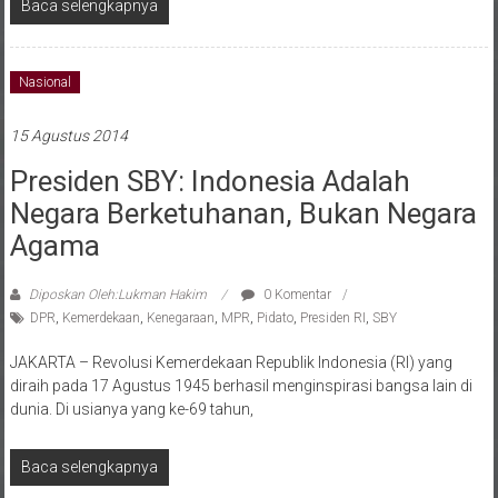
Baca selengkapnya
Nasional
15 Agustus 2014
Presiden SBY: Indonesia Adalah
Negara Berketuhanan, Bukan Negara
Agama
Diposkan Oleh:Lukman Hakim
0 Komentar
DPR
,
Kemerdekaan
,
Kenegaraan
,
MPR
,
Pidato
,
Presiden RI
,
SBY
JAKARTA – Revolusi Kemerdekaan Republik Indonesia (RI) yang
diraih pada 17 Agustus 1945 berhasil menginspirasi bangsa lain di
dunia. Di usianya yang ke-69 tahun,
Baca selengkapnya