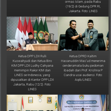
ormas Islam, pada Rabu
(19/2) di Gedung DPR RI,
Jakarta. Foto: LINES
Ketua DPP LDII Rulli
Ketua DPRD Kaltim
Kuswahyudi dan Ketua Biro
Hasanuddin Mas'ud menerima
KIM DPP LDII Ludhy Cahyana
cenderamata buku pedoman
memimpin Rakor KIM dan
ibadah dari Prof. Krishna P
LINES se-Indonesia, yang
Candra usai audiensi. Foto:
dipusatkan di Kantor DPP LDII
Aqib/LINES
Jakarta, Rabu (12/2). Foto:
LINES