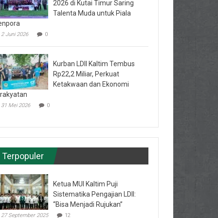
2026 di Kutai Timur Saring
Talenta Muda untuk Piala
enpora
2 Juni 2026
0
Kurban LDII Kaltim Tembus
Rp22,2 Miliar, Perkuat
Ketakwaan dan Ekonomi
rakyatan
31 Mei 2026
0
Terpopuler
Ketua MUI Kaltim Puji
Sistematika Pengajian LDII:
“Bisa Menjadi Rujukan”
27 September 2025
12