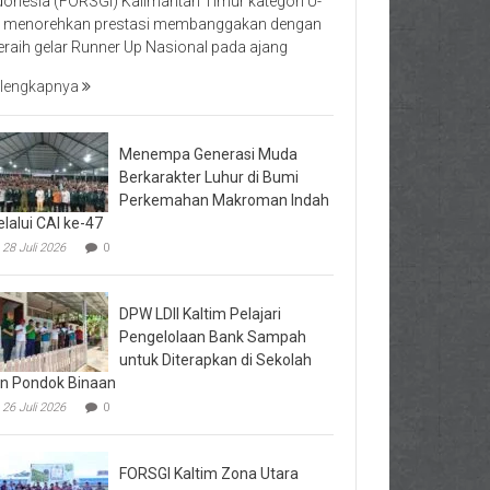
donesia (FORSGI) Kalimantan Timur kategori U-
 menorehkan prestasi membanggakan dengan
raih gelar Runner Up Nasional pada ajang
lengkapnya
Menempa Generasi Muda
Berkarakter Luhur di Bumi
Perkemahan Makroman Indah
lalui CAI ke-47
28 Juli 2026
0
DPW LDII Kaltim Pelajari
Pengelolaan Bank Sampah
untuk Diterapkan di Sekolah
n Pondok Binaan
26 Juli 2026
0
FORSGI Kaltim Zona Utara