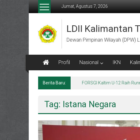
Lompat
Jumat, Agustus 7, 2026
ke
konten
LDII Kalimantan 
Dewan Pimpinan Wilayah (DPW) L
Profil
Nasional
IKN
Kali
Berita Baru:
FORSGI Kaltim U-12 Raih Run
Tag: Istana Negara