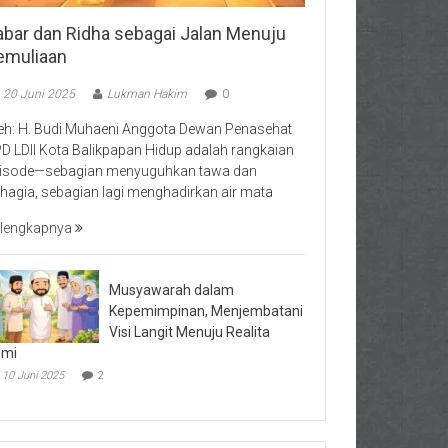
abar dan Ridha sebagai Jalan Menuju
emuliaan
20 Juni 2025
Lukman Hakim
0
eh: H. Budi Muhaeni Anggota Dewan Penasehat
D LDII Kota Balikpapan Hidup adalah rangkaian
isode—sebagian menyuguhkan tawa dan
hagia, sebagian lagi menghadirkan air mata
lengkapnya
Musyawarah dalam
Kepemimpinan, Menjembatani
Visi Langit Menuju Realita
umi
10 Juni 2025
2