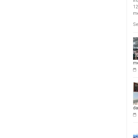
In
12
me
Se
me
da