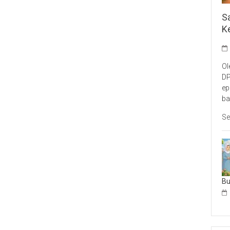
S
K
Ol
DP
ep
ba
Se
B