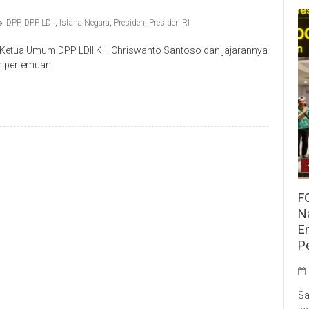
DPP
,
DPP LDII
,
Istana Negara
,
Presiden
,
Presiden RI
Ketua Umum DPP LDII KH Chriswanto Santoso dan jajarannya
am pertemuan
F
Na
E
P
Sa