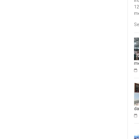
In
12
me
Se
me
da