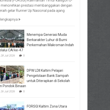
donesia (FORSGI) Kalimantan Timur kategori U-
 menorehkan prestasi membanggakan dengan
raih gelar Runner Up Nasional pada ajang
lengkapnya
Menempa Generasi Muda
Berkarakter Luhur di Bumi
Perkemahan Makroman Indah
lalui CAI ke-47
28 Juli 2026
0
DPW LDII Kaltim Pelajari
Pengelolaan Bank Sampah
untuk Diterapkan di Sekolah
n Pondok Binaan
26 Juli 2026
0
FORSGI Kaltim Zona Utara