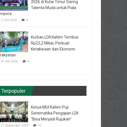
2026 di Kutai Timur Saring
Talenta Muda untuk Piala
enpora
2 Juni 2026
0
Kurban LDII Kaltim Tembus
Rp22,2 Miliar, Perkuat
Ketakwaan dan Ekonomi
rakyatan
31 Mei 2026
0
Terpopuler
Ketua MUI Kaltim Puji
Sistematika Pengajian LDII:
“Bisa Menjadi Rujukan”
27 September 2025
12