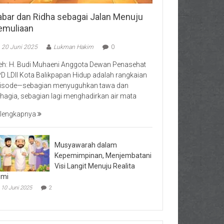
abar dan Ridha sebagai Jalan Menuju
emuliaan
20 Juni 2025
Lukman Hakim
0
eh: H. Budi Muhaeni Anggota Dewan Penasehat
D LDII Kota Balikpapan Hidup adalah rangkaian
isode—sebagian menyuguhkan tawa dan
hagia, sebagian lagi menghadirkan air mata
lengkapnya
Musyawarah dalam
Kepemimpinan, Menjembatani
Visi Langit Menuju Realita
umi
10 Juni 2025
2