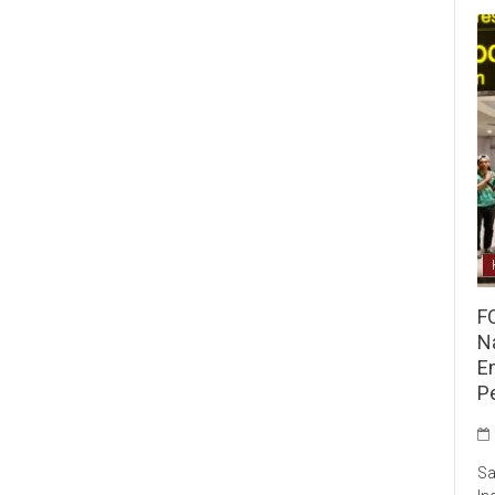
F
Na
E
P
Sa