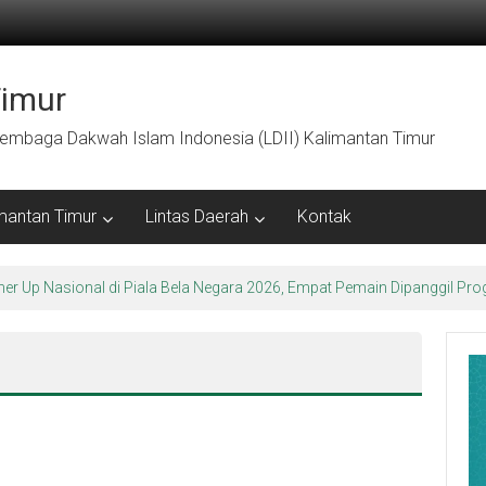
Timur
embaga Dakwah Islam Indonesia (LDII) Kalimantan Timur
mantan Timur
Lintas Daerah
Kontak
arakter Luhur di Bumi Perkemahan Makroman Indah melalui CAI ke-47