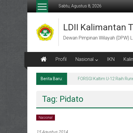
Lompat
Sabtu, Agustus 8, 2026
ke
konten
LDII Kalimantan 
Dewan Pimpinan Wilayah (DPW) L
Profil
Nasional
IKN
Kali
Berita Baru:
Menempa Generasi Muda Berk
Tag: Pidato
Nasional
15 Agustus 2014