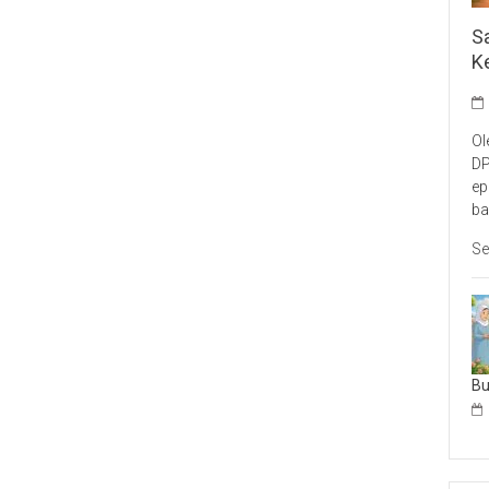
S
K
Ol
DP
ep
ba
Se
B