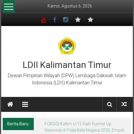
Lompat
Kamis, Agustus 6, 2026
ke
konten
LDII Kalimantan Timur
Dewan Pimpinan Wilayah (DPW) Lembaga Dakwah Islam
Indonesia (LDII) Kalimantan Timur
Berita Baru:
Menempa Generasi Muda Berkarakter Luhur
di Bumi Perkemahan Makroman Indah