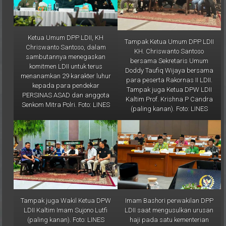
Ketua Umum DPP LDII, KH
Tampak Ketua Umum DPP LDII
Chriswanto Santoso, dalam
KH. Chriswanto Santoso
sambutannya menegaskan
bersama Sekretaris Umum
komitmen LDII untuk terus
Doddy Taufiq Wijaya bersama
menanamkan 29 karakter luhur
para peserta Rakornas II LDII.
kepada para pendekar
Tampak juga Ketua DPW LDII
PERSINAS ASAD dan anggota
Kaltim Prof. Krishna P Candra
Senkom Mitra Polri. Foto: LINES
(paling kanan). Foto: LINES
Tampak juga Wakil Ketua DPW
Imam Bashori perwakilan DPP
LDII Kaltim Imam Sujono Lutfi
LDII saat mengusulkan urusan
(paling kanan). Foto: LINES
haji pada satu kementerian
pada rapat dengar Rapat