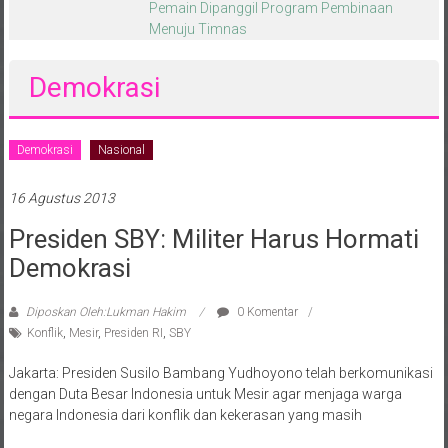
melalui CAI ke-47
Demokrasi
Demokrasi
Nasional
16 Agustus 2013
Presiden SBY: Militer Harus Hormati
Demokrasi
Diposkan Oleh:Lukman Hakim
0 Komentar
Konflik
,
Mesir
,
Presiden RI
,
SBY
Jakarta: Presiden Susilo Bambang Yudhoyono telah berkomunikasi
dengan Duta Besar Indonesia untuk Mesir agar menjaga warga
negara Indonesia dari konflik dan kekerasan yang masih
Baca selengkapnya