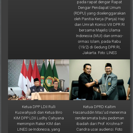
Dengar Pendapat Umum
(RDPU) yang diselenggarakan
oleh Panitia Kerja (Panja) Haji
dan Umrah Komisi VIII DPR RI
bersama Majelis Ulama
Indonesia (MUI) dan ormas-
ormas Islam, pada Rabu
(19/2) di Gedung DPR RI,
Jakarta. Foto: LINES
Ketua DPP LDII Rulli
Ketua DPRD Kaltim
Kuswahyudi dan Ketua Biro
Hasanuddin Mas'ud menerima
KIM DPP LDII Ludhy Cahyana
cenderamata buku pedoman
memimpin Rakor KIM dan
ibadah dari Prof. Krishna P
LINES se-Indonesia, yang
Candra usai audiensi. Foto:
dipusatkan di Kantor DPP LDII
Aqib/LINES