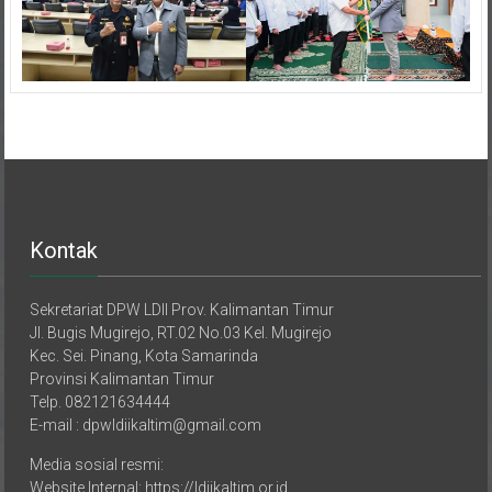
Kontak
Sekretariat DPW LDII Prov. Kalimantan Timur
Jl. Bugis Mugirejo, RT.02 No.03 Kel. Mugirejo
Kec. Sei. Pinang, Kota Samarinda
Provinsi Kalimantan Timur
Telp. 082121634444
E-mail : dpwldiikaltim@gmail.com
Media sosial resmi:
Website Internal: https://ldiikaltim.or.id
Website External: https://kaltimpro.id