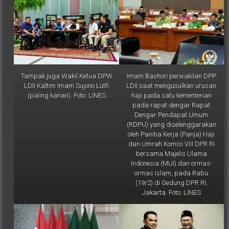
Tampak juga Wakil Ketua DPW
Imam Bashori perwakilan DPP
LDII Kaltim Imam Sujono Lutfi
LDII saat mengusulkan urusan
(paling kanan). Foto: LINES
haji pada satu kementerian
pada rapat dengar Rapat
Dengar Pendapat Umum
(RDPU) yang diselenggarakan
oleh Panitia Kerja (Panja) Haji
dan Umrah Komisi VIII DPR RI
bersama Majelis Ulama
Indonesia (MUI) dan ormas-
ormas Islam, pada Rabu
(19/2) di Gedung DPR RI,
Jakarta. Foto: LINES