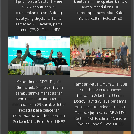
nyata kepedulian LDII
2025. Keputusan ini
terhadap masyarakat Kutai
diumumkan dalam Sidang
Barat, Kaltim. Foto: LINES
Isbat yang digelar di kantor
Kemenag RI, Jakarta, pada
Jumat (28/2). Foto: LINES
Ketua Umum DPP LDII, KH
Tampak Ketua Umum DPP LDII
Chriswanto Santoso, dalam
KH. Chriswanto Santoso
sambutannya menegaskan
bersama Sekretaris Umum
komitmen LDII untuk terus
Doddy Taufiq Wijaya bersama
menanamkan 29 karakter luhur
para peserta Rakornas II LDII.
kepada para pendekar
Tampak juga Ketua DPW LDII
PERSINAS ASAD dan anggota
Kaltim Prof. Krishna P Candra
Senkom Mitra Polri. Foto: LINES
(paling kanan). Foto: LINES