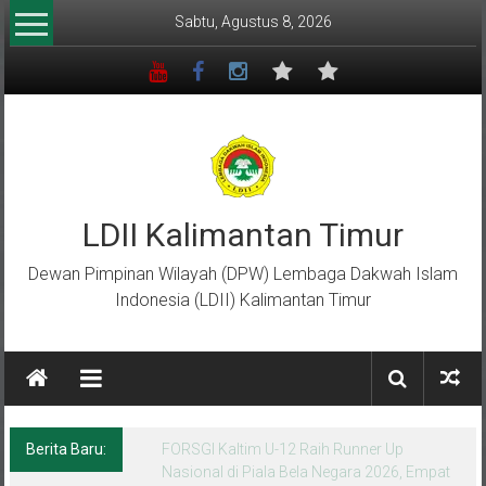
Lompat
Sabtu, Agustus 8, 2026
ke
konten
LDII Kalimantan Timur
Dewan Pimpinan Wilayah (DPW) Lembaga Dakwah Islam
Indonesia (LDII) Kalimantan Timur
Berita Baru:
Menempa Generasi Muda Berkarakter Luhur
di Bumi Perkemahan Makroman Indah