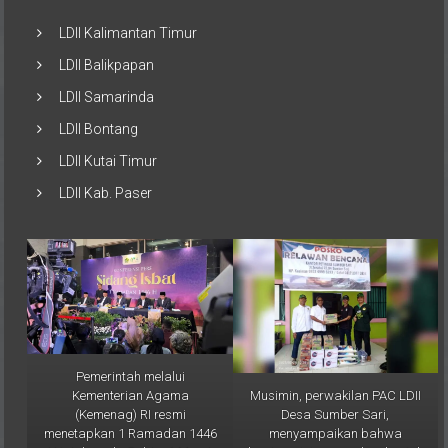
LDII Kalimantan Timur
LDII Balikpapan
LDII Samarinda
LDII Bontang
LDII Kutai Timur
LDII Kab. Paser
Pemerintah melalui
Musimin, perwakilan PAC LDII
Kementerian Agama
Desa Sumber Sari,
(Kemenag) RI resmi
menyampaikan bahwa
menetapkan 1 Ramadan 1446
bantuan ini merupakan bentuk
H jatuh pada Sabtu, 1 Maret