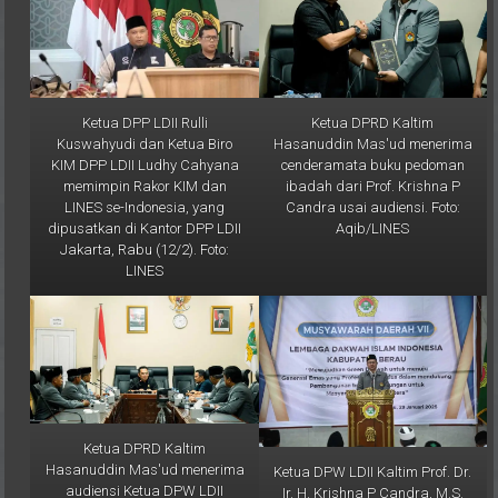
Ketua DPP LDII Rulli
Ketua DPRD Kaltim
Kuswahyudi dan Ketua Biro
Hasanuddin Mas'ud menerima
KIM DPP LDII Ludhy Cahyana
cenderamata buku pedoman
memimpin Rakor KIM dan
ibadah dari Prof. Krishna P
LINES se-Indonesia, yang
Candra usai audiensi. Foto:
dipusatkan di Kantor DPP LDII
Aqib/LINES
Jakarta, Rabu (12/2). Foto:
LINES
Ketua DPRD Kaltim
Hasanuddin Mas'ud menerima
Ketua DPW LDII Kaltim Prof. Dr.
audiensi Ketua DPW LDII
Ir. H. Krishna P Candra, M.S.
Kaltim Prof. Candra bersama
saat memberikan sambutan