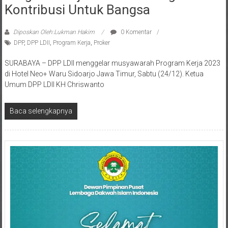
Diposkan Oleh:Lukman Hakim
0 Komentar
DPP
,
DPP LDII
,
Program Kerja
,
Proker
SURABAYA – DPP LDII menggelar musyawarah Program Kerja 2023
di Hotel Neo+ Waru Sidoarjo Jawa Timur, Sabtu (24/12). Ketua
Umum DPP LDII KH Chriswanto
Baca selengkapnya