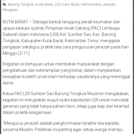
Barong Tongkok
,
Kutai Barat
,
LDII Kutai Barat
,
Memandikan Jenazah
,
Pengajian
KUTAI BARAT – Sebagai bentuk tanggung jawab keumatan dan
upaya edukasi syariat, Pimpinan Anak Cabang (PAC) Lembaga
Dakwah Islam Indonesia (LDII) Kel. Sumber Sari, Kec. Barong
Tongkok, Kabupaten Kutai Barat, Kalimantan Timur, menggelar
pengajian sekaligus praktik tata cara pengurusan jenazah pada hari
Minggu (2/11).
Kegiatan ini bertujuan untuk membekali masyarakat dengan
pengetahuan dan keterampilan yang benar, dalam menjalankan
kewajiban kolektif umat Islam terhadap saudaranya yang meninggal
dunia.
Ketua PAC LDII Sumber Sari Barong Tongkok Musimin mengatakan,
kegiatan ini merupakan wujud nyata kepedulian LDII untuk mencetak
generasi yang tidak hanya paham teori, tetapi juga siap dan terampil
dalam praktik keagamaan.
“Mengurus jenazah adalah penghormatan terakhir kita kepada
sesama Muslim. Pelatihan ini penting agar setiap warga mampu