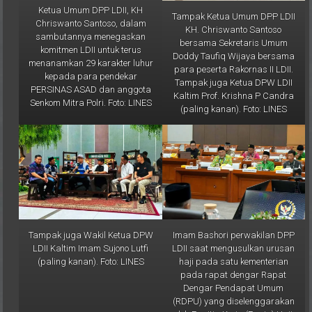
Ketua Umum DPP LDII, KH
Tampak Ketua Umum DPP LDII
Chriswanto Santoso, dalam
KH. Chriswanto Santoso
sambutannya menegaskan
bersama Sekretaris Umum
komitmen LDII untuk terus
Doddy Taufiq Wijaya bersama
menanamkan 29 karakter luhur
para peserta Rakornas II LDII.
kepada para pendekar
Tampak juga Ketua DPW LDII
PERSINAS ASAD dan anggota
Kaltim Prof. Krishna P Candra
Senkom Mitra Polri. Foto: LINES
(paling kanan). Foto: LINES
Tampak juga Wakil Ketua DPW
Imam Bashori perwakilan DPP
LDII Kaltim Imam Sujono Lutfi
LDII saat mengusulkan urusan
(paling kanan). Foto: LINES
haji pada satu kementerian
pada rapat dengar Rapat
Dengar Pendapat Umum
(RDPU) yang diselenggarakan