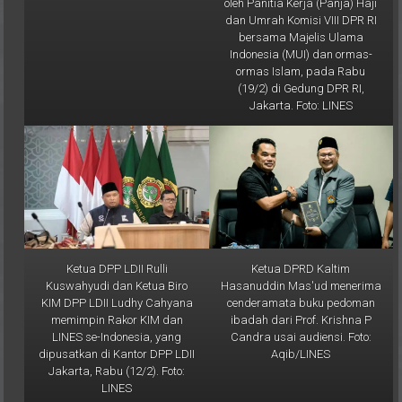
oleh Panitia Kerja (Panja) Haji
dan Umrah Komisi VIII DPR RI
bersama Majelis Ulama
Indonesia (MUI) dan ormas-
ormas Islam, pada Rabu
(19/2) di Gedung DPR RI,
Jakarta. Foto: LINES
Ketua DPP LDII Rulli
Ketua DPRD Kaltim
Kuswahyudi dan Ketua Biro
Hasanuddin Mas'ud menerima
KIM DPP LDII Ludhy Cahyana
cenderamata buku pedoman
memimpin Rakor KIM dan
ibadah dari Prof. Krishna P
LINES se-Indonesia, yang
Candra usai audiensi. Foto:
dipusatkan di Kantor DPP LDII
Aqib/LINES
Jakarta, Rabu (12/2). Foto:
LINES