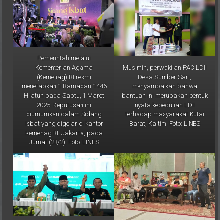
Pemerintah melalui
Musimin, perwakilan PAC LDII
Kementerian Agama
Desa Sumber Sari,
(Kemenag) RI resmi
menyampaikan bahwa
menetapkan 1 Ramadan 1446
bantuan ini merupakan bentuk
H jatuh pada Sabtu, 1 Maret
nyata kepedulian LDII
2025. Keputusan ini
terhadap masyarakat Kutai
diumumkan dalam Sidang
Barat, Kaltim. Foto: LINES
Isbat yang digelar di kantor
Kemenag RI, Jakarta, pada
Jumat (28/2). Foto: LINES