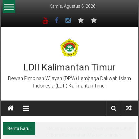
Lompat
Kamis, Agustus 6, 2026
ke
konten
LDII Kalimantan Timur
Dewan Pimpinan Wilayah (DPW) Lembaga Dakwah Islam
Indonesia (LDII) Kalimantan Timur
Berita Baru:
Menempa Generasi Muda Berkarakter Luhur
di Bumi Perkemahan Makroman Indah