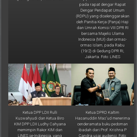
pada rapat dengar Rapat
Dengar Pendapat Umum
(RDPU) yang diselenggarakan
oleh Panitia Kerja (Panja) Haji
dan Umrah Komisi VIII DPR RI
bersama Majelis Ulama
Indonesia (MUI) dan ormas-
ormas Islam, pada Rabu
(19/2) di Gedung DPR RI,
Jakarta. Foto: LINES
Ketua DPP LDII Rulli
Ketua DPRD Kaltim
Kuswahyudi dan Ketua Biro
Hasanuddin Mas'ud menerima
KIM DPP LDII Ludhy Cahyana
cenderamata buku pedoman
memimpin Rakor KIM dan
ibadah dari Prof. Krishna P
LINES se-Indonesia, yang
Candra usai audiensi. Foto: