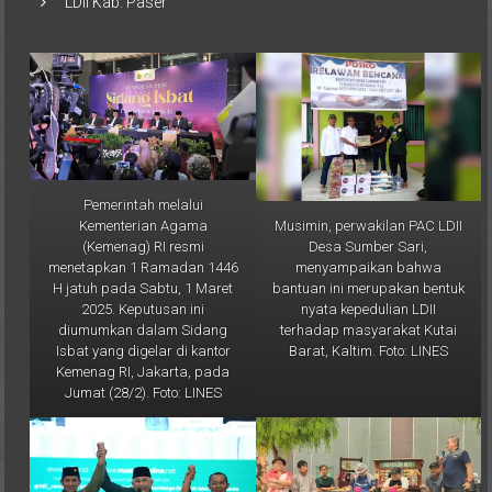
LDII Kab. Paser
Pemerintah melalui
Musimin, perwakilan PAC LDII
Kementerian Agama
Desa Sumber Sari,
(Kemenag) RI resmi
menyampaikan bahwa
menetapkan 1 Ramadan 1446
bantuan ini merupakan bentuk
H jatuh pada Sabtu, 1 Maret
nyata kepedulian LDII
2025. Keputusan ini
terhadap masyarakat Kutai
diumumkan dalam Sidang
Barat, Kaltim. Foto: LINES
Isbat yang digelar di kantor
Kemenag RI, Jakarta, pada
Jumat (28/2). Foto: LINES