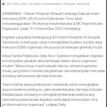
DPD
,
DPW
,
DPW LDII Kaltim
,
Kesekretariatan
,
Protokoler
,
Workshop
SAMARINDA – Dewan Pimpinan Wilayah Lembaga Dakwah Islam
Indonesia (DPW LDII) Provinsi Kalimantan Timur akan
menyelenggarakan “Workshop Kesekretariatan & MC Keprotokolan
Organisasi” pada 14-16 November 2025 mendatang.
Kegiatan yang akan berlangsung di Pondok Pesantren Al-Aziziyah,
Samarinda, ini bertujuan untuk meningkatkan kualitas sumber daya
manusia (SDM) organisasi, khususnya di kalangan generasi muda.
Ketua Panitia Pelaksana, Dedy Noor Syahrani mengatakan, kegiatan
ini merupakan jawaban atas tantangan dalam dunia organisasi
modern. Menurutnya, masih banyak individu, terutama generasi
muda, yang belum memiliki pengetahuan dan keterampilan memadai
di bidang administrasi dan keprotokolan.
“Kami melihat adanya kebutuhan mendesak untuk meningkatkan
dua kompetensi penting ini, yakni kesekretariatan dan keprotokolan.
Ketidaksiapan di bidang ini seringkali berdampak pada kurang
optimalnya pelaksanaan kegiatan serta dapat menurunkan citra
profesionalisme organisasi,” ungkap Dedy.