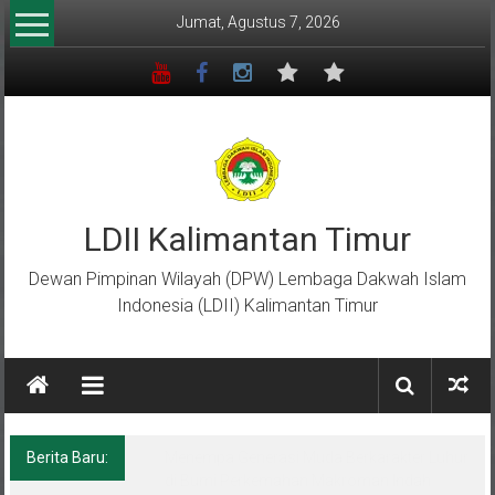
Lompat
Jumat, Agustus 7, 2026
ke
konten
LDII Kalimantan Timur
Dewan Pimpinan Wilayah (DPW) Lembaga Dakwah Islam
Indonesia (LDII) Kalimantan Timur
Berita Baru:
Menempa Generasi Muda Berkarakter Luhur
di Bumi Perkemahan Makroman Indah