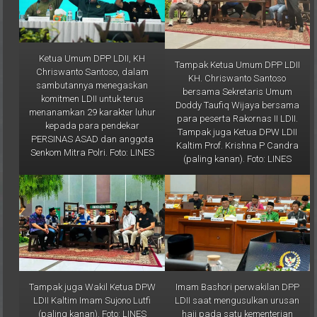
Ketua Umum DPP LDII, KH
Tampak Ketua Umum DPP LDII
Chriswanto Santoso, dalam
KH. Chriswanto Santoso
sambutannya menegaskan
bersama Sekretaris Umum
komitmen LDII untuk terus
Doddy Taufiq Wijaya bersama
menanamkan 29 karakter luhur
para peserta Rakornas II LDII.
kepada para pendekar
Tampak juga Ketua DPW LDII
PERSINAS ASAD dan anggota
Kaltim Prof. Krishna P Candra
Senkom Mitra Polri. Foto: LINES
(paling kanan). Foto: LINES
Tampak juga Wakil Ketua DPW
Imam Bashori perwakilan DPP
LDII Kaltim Imam Sujono Lutfi
LDII saat mengusulkan urusan
(paling kanan). Foto: LINES
haji pada satu kementerian