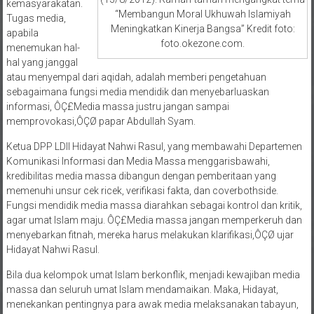
Tugas media,
Meningkatkan Kinerja Bangsa” Kredit foto:
apabila
foto.okezone.com.
menemukan hal-
hal yang janggal
atau menyempal dari aqidah, adalah memberi pengetahuan
sebagaimana fungsi media mendidik dan menyebarluaskan
informasi, ÔÇ£Media massa justru jangan sampai
memprovokasi,ÔÇØ papar Abdullah Syam.
Ketua DPP LDII Hidayat Nahwi Rasul, yang membawahi Departemen
Komunikasi Informasi dan Media Massa menggarisbawahi,
kredibilitas media massa dibangun dengan pemberitaan yang
memenuhi unsur cek ricek, verifikasi fakta, dan coverbothside.
Fungsi mendidik media massa diarahkan sebagai kontrol dan kritik,
agar umat Islam maju. ÔÇ£Media massa jangan memperkeruh dan
menyebarkan fitnah, mereka harus melakukan klarifikasi,ÔÇØ ujar
Hidayat Nahwi Rasul.
Bila dua kelompok umat Islam berkonflik, menjadi kewajiban media
massa dan seluruh umat Islam mendamaikan. Maka, Hidayat,
menekankan pentingnya para awak media melaksanakan tabayun,
atau mengecek ricek fakta agar tidak melakukan fitnah terhadap