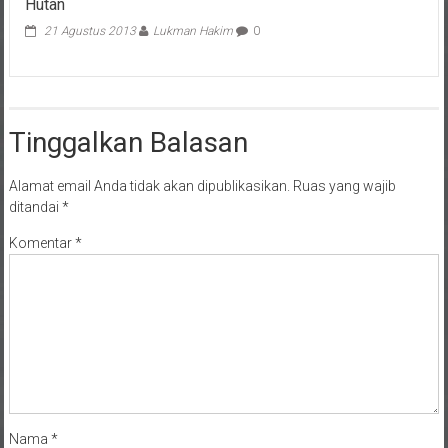
Rapimnas
21 Agustus 2013
Lukman Hakim
0
Daring
Tinggalkan Balasan
Alamat email Anda tidak akan dipublikasikan.
Ruas yang wajib
ditandai
*
Komentar
*
Nama
*