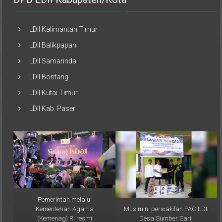
LDII Kalimantan Timur
LDII Balikpapan
LDII Samarinda
LDII Bontang
LDII Kutai Timur
LDII Kab. Paser
Pemerintah melalui
Musimin, perwakilan PAC LDII
Kementerian Agama
Desa Sumber Sari,
(Kemenag) RI resmi
menyampaikan bahwa
menetapkan 1 Ramadan 1446