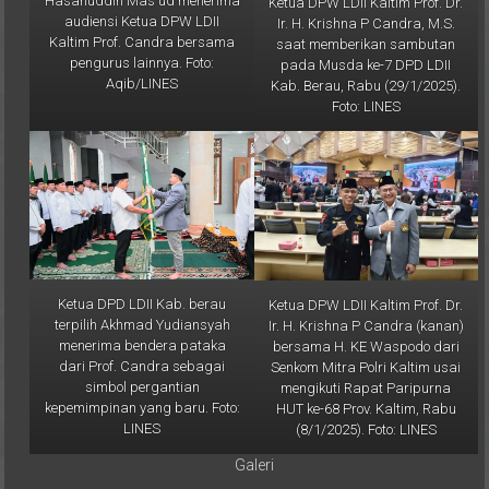
Ir. H. Krishna P Candra, M.S.
Kaltim Prof. Candra bersama
saat memberikan sambutan
pengurus lainnya. Foto:
pada Musda ke-7 DPD LDII
Aqib/LINES
Kab. Berau, Rabu (29/1/2025).
Foto: LINES
Ketua DPD LDII Kab. berau
Ketua DPW LDII Kaltim Prof. Dr.
terpilih Akhmad Yudiansyah
Ir. H. Krishna P Candra (kanan)
menerima bendera pataka
bersama H. KE Waspodo dari
dari Prof. Candra sebagai
Senkom Mitra Polri Kaltim usai
simbol pergantian
mengikuti Rapat Paripurna
kepemimpinan yang baru. Foto:
HUT ke-68 Prov. Kaltim, Rabu
LINES
(8/1/2025). Foto: LINES
Galeri