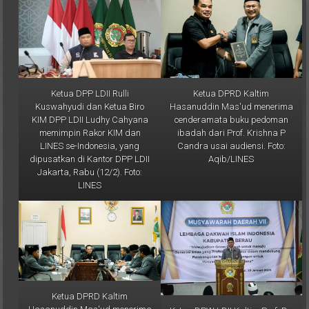
Ketua DPP LDII Rulli
Ketua DPRD Kaltim
Kuswahyudi dan Ketua Biro
Hasanuddin Mas'ud menerima
KIM DPP LDII Ludhy Cahyana
cenderamata buku pedoman
memimpin Rakor KIM dan
ibadah dari Prof. Krishna P
LINES se-Indonesia, yang
Candra usai audiensi. Foto:
dipusatkan di Kantor DPP LDII
Aqib/LINES
Jakarta, Rabu (12/2). Foto:
LINES
Ketua DPRD Kaltim
Hasanuddin Mas'ud menerima
Ketua DPW LDII Kaltim Prof. Dr.
audiensi Ketua DPW LDII