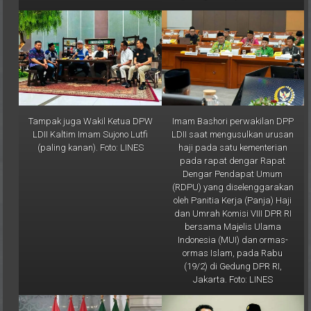
Tampak juga Wakil Ketua DPW
Imam Bashori perwakilan DPP
LDII Kaltim Imam Sujono Lutfi
LDII saat mengusulkan urusan
(paling kanan). Foto: LINES
haji pada satu kementerian
pada rapat dengar Rapat
Dengar Pendapat Umum
(RDPU) yang diselenggarakan
oleh Panitia Kerja (Panja) Haji
dan Umrah Komisi VIII DPR RI
bersama Majelis Ulama
Indonesia (MUI) dan ormas-
ormas Islam, pada Rabu
(19/2) di Gedung DPR RI,
Jakarta. Foto: LINES