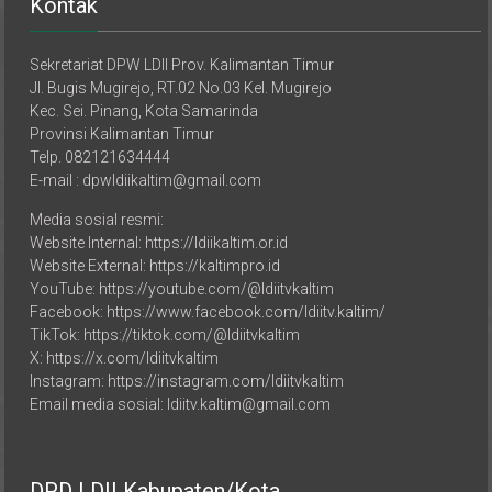
Sekretariat DPW LDII Prov. Kalimantan Timur
Jl. Bugis Mugirejo, RT.02 No.03 Kel. Mugirejo
Kec. Sei. Pinang, Kota Samarinda
Provinsi Kalimantan Timur
Telp. 082121634444
E-mail : dpwldiikaltim@gmail.com
Media sosial resmi:
Website Internal: https://ldiikaltim.or.id
Website External: https://kaltimpro.id
YouTube: https://youtube.com/@ldiitvkaltim
Facebook: https://www.facebook.com/ldiitv.kaltim/
TikTok: https://tiktok.com/@ldiitvkaltim
X: https://x.com/ldiitvkaltim
Instagram: https://instagram.com/ldiitvkaltim
Email media sosial: ldiitv.kaltim@gmail.com
DPD LDII Kabupaten/Kota