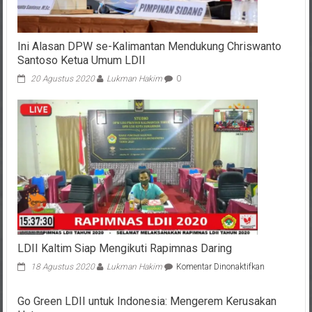
Ini Alasan DPW se-Kalimantan Mendukung Chriswanto
Santoso Ketua Umum LDII
20 Agustus 2020
Lukman Hakim
0
LDII Kaltim Siap Mengikuti Rapimnas Daring
pada
18 Agustus 2020
Lukman Hakim
Komentar Dinonaktifkan
LDII
Kaltim
Go Green LDII untuk Indonesia: Mengerem Kerusakan
Siap
Hutan
Mengikuti