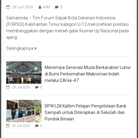
28 Juli 2026
KIM
0
Samarinda – Tim Forum Sepak Bola Generasi Indonesia
(FORSGI) Kalimantan Timur kategori U-12 menorehkan prestasi
membanggakan dengan meraih gelar Runner Up Nasional pada
ajang
Selengkapnya
Menempa Generasi Muda Berkarakter Luhur
di Bumi Perkemahan Makroman Indah
melalui CAI ke-47
28 Juli 2026
0
DPW LDII Kaltim Pelajari Pengelolaan Bank
Sampah untuk Diterapkan di Sekolah dan
Pondok Binaan
26 Juli 2026
0
FORSGI Kaltim Zona Utara 2026 di Kutai