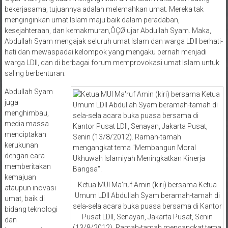
menginginkan umat Islam maju baik dalam peradaban,
kesejahteraan, dan kemakmuran,ÔÇØ ujar Abdullah Syam. Maka,
Abdullah Syam mengajak seluruh umat Islam dan warga LDII berhati-
hati dan mewaspadai kelompok yang mengaku pernah menjadi
warga LDII, dan di berbagai forum memprovokasi umat Islam untuk
saling berbenturan.
Abdullah Syam
juga
menghimbau,
media massa
menciptakan
kerukunan
dengan cara
memberitakan
kemajuan
Ketua MUI Ma’ruf Amin (kiri) bersama Ketua
ataupun inovasi
Umum LDII Abdullah Syam beramah-tamah di
umat, baik di
sela-sela acara buka puasa bersama di Kantor
bidang teknologi
Pusat LDII, Senayan, Jakarta Pusat, Senin
dan
(13/8/2012). Ramah-tamah mengangkat tema
kemasyarakatan.
“Membangun Moral Ukhuwah Islamiyah