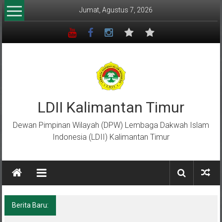
Lompat
Jumat, Agustus 7, 2026
ke
konten
LDII Kalimantan Timur
Dewan Pimpinan Wilayah (DPW) Lembaga Dakwah Islam
Indonesia (LDII) Kalimantan Timur
Berita Baru:
Menempa Generasi Muda Berkarakter Luhur
di Bumi Perkemahan Makroman Indah