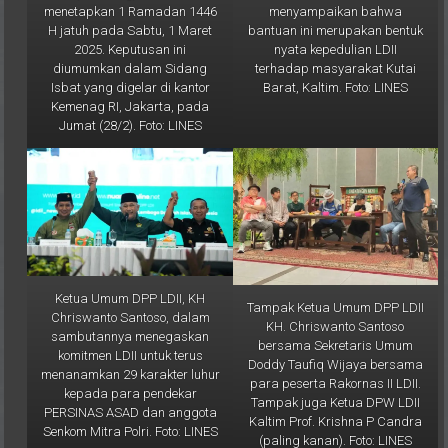
bantuan ini merupakan bentuk
H jatuh pada Sabtu, 1 Maret
nyata kepedulian LDII
2025. Keputusan ini
terhadap masyarakat Kutai
diumumkan dalam Sidang
Barat, Kaltim. Foto: LINES
Isbat yang digelar di kantor
Kemenag RI, Jakarta, pada
Jumat (28/2). Foto: LINES
Ketua Umum DPP LDII, KH
Tampak Ketua Umum DPP LDII
Chriswanto Santoso, dalam
KH. Chriswanto Santoso
sambutannya menegaskan
bersama Sekretaris Umum
komitmen LDII untuk terus
Doddy Taufiq Wijaya bersama
menanamkan 29 karakter luhur
para peserta Rakornas II LDII.
kepada para pendekar
Tampak juga Ketua DPW LDII
PERSINAS ASAD dan anggota
Kaltim Prof. Krishna P Candra
Senkom Mitra Polri. Foto: LINES
(paling kanan). Foto: LINES