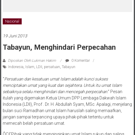
melalui CAI ke-47
Nasional
19 Juni 2013
Tabayun, Menghindari Perpecahan
Diposkan Oleh:Lukman Hakim
0 Komentar
Indonesia
,
Islam
,
LDII
,
persatuan
,
Tabayun
“
Persatuan dan kesatuan umat Islam adalah kunci sukses
menciptakan umat yang kuat dan sejahtera. Untuk itu umat Islam
sebaiknya selalu menghindari dan mencegah perpecahan
.” Pesan
itulah yang digemakan Ketua Umum DPP Lembaga Dakwah Islam
Indonesia (LDII), Prof . Dr. H. Abdullah Syam, MSc. Apalagi, menjelang
bulan suci Ramadhan umat Islam haruslah saling memaafkan,
jangan sampai terpancing upaya pihak-pihak tertentu untuk
memecah belah persatuan umat.
ÔÇ£Pihak yang tidak menginginkan umat Islam rukun dan saling
bekerjasama, tujuannya adalah melemahkan umat. Mereka tak