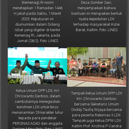
menyampaikan bahwa
menetapkan 1 Ramadan 1446
bantuan ini merupakan bentuk
H jatuh pada Sabtu, 1 Maret
nyata kepedulian LDII
2025. Keputusan ini
terhadap masyarakat Kutai
diumumkan dalam Sidang
Barat, Kaltim. Foto: LINES
Isbat yang digelar di kantor
Kemenag RI, Jakarta, pada
Jumat (28/2). Foto: LINES
Ketua Umum DPP LDII, KH
Tampak Ketua Umum DPP LDII
Chriswanto Santoso, dalam
KH. Chriswanto Santoso
sambutannya menegaskan
bersama Sekretaris Umum
komitmen LDII untuk terus
Doddy Taufiq Wijaya bersama
menanamkan 29 karakter luhur
para peserta Rakornas II LDII.
kepada para pendekar
Tampak juga Ketua DPW LDII
PERSINAS ASAD dan anggota
Kaltim Prof. Krishna P Candra
Senkom Mitra Polri. Foto: LINES
(paling kanan). Foto: LINES