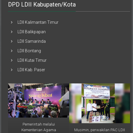
LDII Kalimantan Timur
LDII Balikpapan
LDII Samarinda
LDII Bontang
LDII Kutai Timur
LDII Kab. Paser
Pemerintah melalui
Musimin, perwakilan PAC LDII
Kementerian Agama
Desa Sumber Sari,
(Kemenag) RI resmi