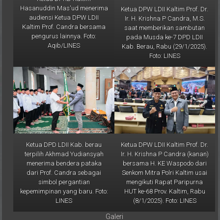
audiensi Ketua DPW LDII
Ir. H. Krishna P Candra, M.S.
Kaltim Prof. Candra bersama
saat memberikan sambutan
pengurus lainnya. Foto:
pada Musda ke-7 DPD LDII
Aqib/LINES
Kab. Berau, Rabu (29/1/2025).
Foto: LINES
Ketua DPD LDII Kab. berau
Ketua DPW LDII Kaltim Prof. Dr.
terpilih Akhmad Yudiansyah
Ir. H. Krishna P Candra (kanan)
menerima bendera pataka
bersama H. KE Waspodo dari
dari Prof. Candra sebagai
Senkom Mitra Polri Kaltim usai
simbol pergantian
mengikuti Rapat Paripurna
kepemimpinan yang baru. Foto:
HUT ke-68 Prov. Kaltim, Rabu
LINES
(8/1/2025). Foto: LINES
Galeri