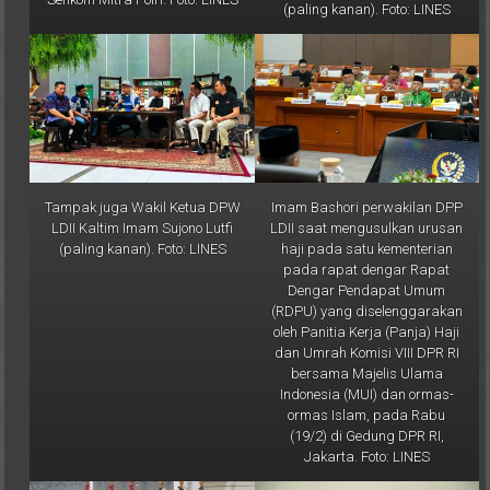
Tampak juga Wakil Ketua DPW
Imam Bashori perwakilan DPP
LDII Kaltim Imam Sujono Lutfi
LDII saat mengusulkan urusan
(paling kanan). Foto: LINES
haji pada satu kementerian
pada rapat dengar Rapat
Dengar Pendapat Umum
(RDPU) yang diselenggarakan
oleh Panitia Kerja (Panja) Haji
dan Umrah Komisi VIII DPR RI
bersama Majelis Ulama
Indonesia (MUI) dan ormas-
ormas Islam, pada Rabu
(19/2) di Gedung DPR RI,
Jakarta. Foto: LINES