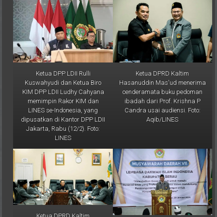
Ketua DPP LDII Rulli
Ketua DPRD Kaltim
Kuswahyudi dan Ketua Biro
Hasanuddin Mas'ud menerima
KIM DPP LDII Ludhy Cahyana
cenderamata buku pedoman
memimpin Rakor KIM dan
ibadah dari Prof. Krishna P
LINES se-Indonesia, yang
Candra usai audiensi. Foto:
dipusatkan di Kantor DPP LDII
Aqib/LINES
Jakarta, Rabu (12/2). Foto:
LINES
Ketua DPRD Kaltim
Hasanuddin Mas'ud menerima
Ketua DPW LDII Kaltim Prof. Dr.