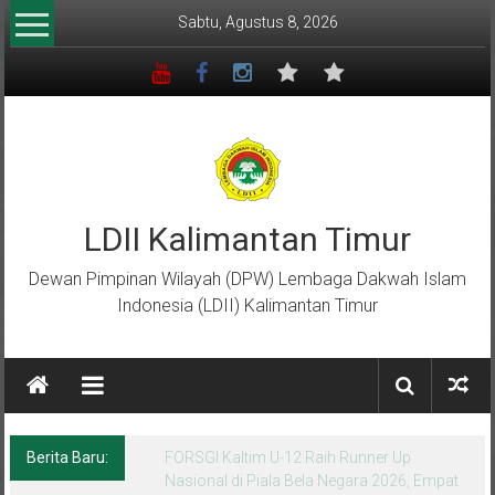
Lompat
Sabtu, Agustus 8, 2026
ke
konten
LDII Kalimantan Timur
Dewan Pimpinan Wilayah (DPW) Lembaga Dakwah Islam
Indonesia (LDII) Kalimantan Timur
Berita Baru:
Menempa Generasi Muda Berkarakter Luhur
di Bumi Perkemahan Makroman Indah