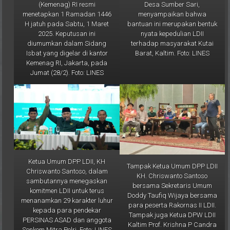
menyampaikan bahwa
menetapkan 1 Ramadan 1446
bantuan ini merupakan bentuk
H jatuh pada Sabtu, 1 Maret
nyata kepedulian LDII
2025. Keputusan ini
terhadap masyarakat Kutai
diumumkan dalam Sidang
Barat, Kaltim. Foto: LINES
Isbat yang digelar di kantor
Kemenag RI, Jakarta, pada
Jumat (28/2). Foto: LINES
Ketua Umum DPP LDII, KH
Tampak Ketua Umum DPP LDII
Chriswanto Santoso, dalam
KH. Chriswanto Santoso
sambutannya menegaskan
bersama Sekretaris Umum
komitmen LDII untuk terus
Doddy Taufiq Wijaya bersama
menanamkan 29 karakter luhur
para peserta Rakornas II LDII.
kepada para pendekar
Tampak juga Ketua DPW LDII
PERSINAS ASAD dan anggota
Kaltim Prof. Krishna P Candra
Senkom Mitra Polri. Foto: LINES
(paling kanan). Foto: LINES