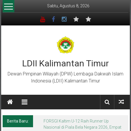
Lompat
Sabtu, Agustus 8, 2026
ke
konten
LDII Kalimantan Timur
Dewan Pimpinan Wilayah (DPW) Lembaga Dakwah Islam
Indonesia (LDII) Kalimantan Timur
Berita Baru:
Menempa Generasi Muda Berkarakter Luhur
di Bumi Perkemahan Makroman Indah