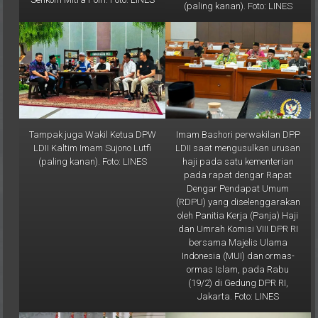
Tampak juga Wakil Ketua DPW
Imam Bashori perwakilan DPP
LDII Kaltim Imam Sujono Lutfi
LDII saat mengusulkan urusan
(paling kanan). Foto: LINES
haji pada satu kementerian
pada rapat dengar Rapat
Dengar Pendapat Umum
(RDPU) yang diselenggarakan
oleh Panitia Kerja (Panja) Haji
dan Umrah Komisi VIII DPR RI
bersama Majelis Ulama
Indonesia (MUI) dan ormas-
ormas Islam, pada Rabu
(19/2) di Gedung DPR RI,
Jakarta. Foto: LINES