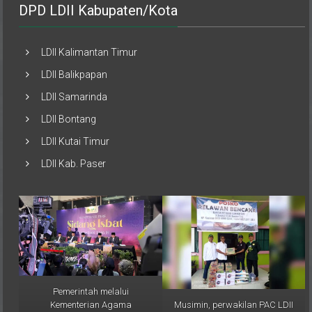
LDII Kalimantan Timur
LDII Balikpapan
LDII Samarinda
LDII Bontang
LDII Kutai Timur
LDII Kab. Paser
Pemerintah melalui
Musimin, perwakilan PAC LDII
Kementerian Agama
Desa Sumber Sari,
(Kemenag) RI resmi