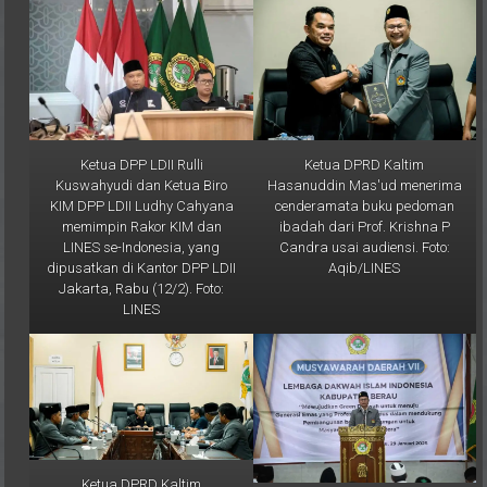
Ketua DPP LDII Rulli
Ketua DPRD Kaltim
Kuswahyudi dan Ketua Biro
Hasanuddin Mas'ud menerima
KIM DPP LDII Ludhy Cahyana
cenderamata buku pedoman
memimpin Rakor KIM dan
ibadah dari Prof. Krishna P
LINES se-Indonesia, yang
Candra usai audiensi. Foto:
dipusatkan di Kantor DPP LDII
Aqib/LINES
Jakarta, Rabu (12/2). Foto:
LINES
Ketua DPRD Kaltim
Hasanuddin Mas'ud menerima
Ketua DPW LDII Kaltim Prof. Dr.