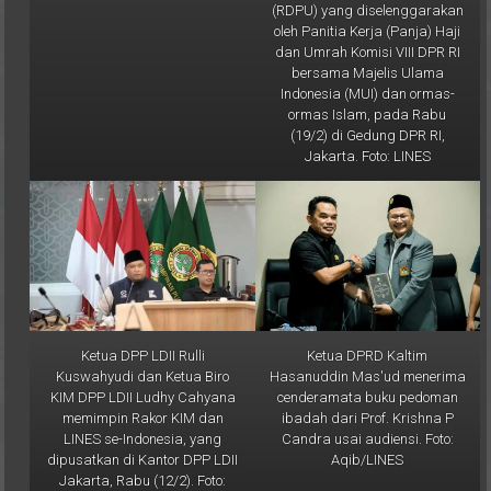
oleh Panitia Kerja (Panja) Haji
dan Umrah Komisi VIII DPR RI
bersama Majelis Ulama
Indonesia (MUI) dan ormas-
ormas Islam, pada Rabu
(19/2) di Gedung DPR RI,
Jakarta. Foto: LINES
Ketua DPP LDII Rulli
Ketua DPRD Kaltim
Kuswahyudi dan Ketua Biro
Hasanuddin Mas'ud menerima
KIM DPP LDII Ludhy Cahyana
cenderamata buku pedoman
memimpin Rakor KIM dan
ibadah dari Prof. Krishna P
LINES se-Indonesia, yang
Candra usai audiensi. Foto:
dipusatkan di Kantor DPP LDII
Aqib/LINES
Jakarta, Rabu (12/2). Foto:
LINES