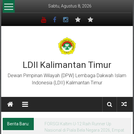
Lompat
Sabtu, Agustus 8, 2026
ke
konten
LDII Kalimantan Timur
Dewan Pimpinan Wilayah (DPW) Lembaga Dakwah Islam
Indonesia (LDII) Kalimantan Timur
Berita Baru:
Menempa Generasi Muda Berkarakter Luhur
di Bumi Perkemahan Makroman Indah