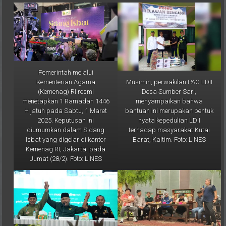
Pemerintah melalui
Musimin, perwakilan PAC LDII
Kementerian Agama
Desa Sumber Sari,
(Kemenag) RI resmi
menyampaikan bahwa
menetapkan 1 Ramadan 1446
bantuan ini merupakan bentuk
H jatuh pada Sabtu, 1 Maret
nyata kepedulian LDII
2025. Keputusan ini
terhadap masyarakat Kutai
diumumkan dalam Sidang
Barat, Kaltim. Foto: LINES
Isbat yang digelar di kantor
Kemenag RI, Jakarta, pada
Jumat (28/2). Foto: LINES