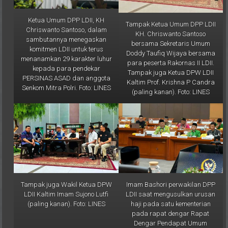
Ketua Umum DPP LDII, KH
Tampak Ketua Umum DPP LDII
Chriswanto Santoso, dalam
KH. Chriswanto Santoso
sambutannya menegaskan
bersama Sekretaris Umum
komitmen LDII untuk terus
Doddy Taufiq Wijaya bersama
menanamkan 29 karakter luhur
para peserta Rakornas II LDII.
kepada para pendekar
Tampak juga Ketua DPW LDII
PERSINAS ASAD dan anggota
Kaltim Prof. Krishna P Candra
Senkom Mitra Polri. Foto: LINES
(paling kanan). Foto: LINES
Tampak juga Wakil Ketua DPW
Imam Bashori perwakilan DPP
LDII Kaltim Imam Sujono Lutfi
LDII saat mengusulkan urusan
(paling kanan). Foto: LINES
haji pada satu kementerian
pada rapat dengar Rapat
Dengar Pendapat Umum
(RDPU) yang diselenggarakan