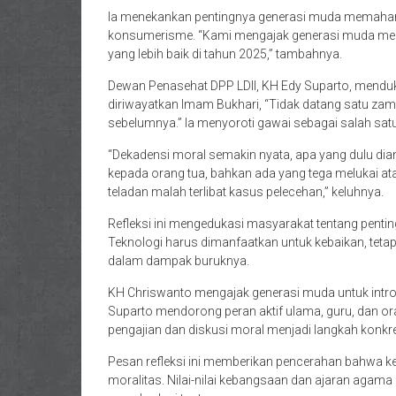
Ia menekankan pentingnya generasi muda memahami
konsumerisme. “Kami mengajak generasi muda menja
yang lebih baik di tahun 2025,” tambahnya.
Dewan Penasehat DPP LDII, KH Edy Suparto, mendu
diriwayatkan Imam Bukhari, “Tidak datang satu za
sebelumnya.” Ia menyoroti gawai sebagai salah satu 
“Dekadensi moral semakin nyata, apa yang dulu dian
kepada orang tua, bahkan ada yang tega melukai 
teladan malah terlibat kasus pelecehan,” keluhnya.
Refleksi ini mengedukasi masyarakat tentang penting
Teknologi harus dimanfaatkan untuk kebaikan, tetap
dalam dampak buruknya.
KH Chriswanto mengajak generasi muda untuk introsp
Suparto mendorong peran aktif ulama, guru, dan 
pengajian dan diskusi moral menjadi langkah konkr
Pesan refleksi ini memberikan pencerahan bahwa k
moralitas. Nilai-nilai kebangsaan dan ajaran agam