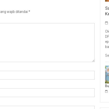
S
ang wajib ditandai
*
K
Ol
DP
ep
ba
Se
B