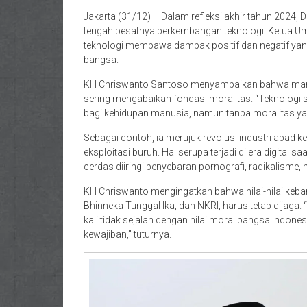
Jakarta (31/12) – Dalam refleksi akhir tahun 2024,
tengah pesatnya perkembangan teknologi. Ketua 
teknologi membawa dampak positif dan negatif yang 
bangsa.
KH Chriswanto Santoso menyampaikan bahwa manus
sering mengabaikan fondasi moralitas. “Teknologi se
bagi kehidupan manusia, namun tanpa moralitas yang 
Sebagai contoh, ia merujuk revolusi industri abad 
eksploitasi buruh. Hal serupa terjadi di era digital s
cerdas diiringi penyebaran pornografi, radikalisme, h
KH Chriswanto mengingatkan bahwa nilai-nilai keba
Bhinneka Tunggal Ika, dan NKRI, harus tetap dijag
kali tidak sejalan dengan nilai moral bangsa Ind
kewajiban,” tuturnya.