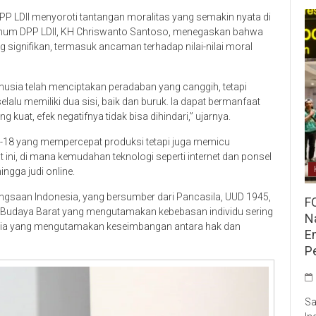
 DPP LDII menyoroti tantangan moralitas yang semakin nyata di
Umum DPP LDII, KH Chriswanto Santoso, menegaskan bahwa
signifikan, termasuk ancaman terhadap nilai-nilai moral
ia telah menciptakan peradaban yang canggih, tetapi
lalu memiliki dua sisi, baik dan buruk. Ia dapat bermanfaat
kuat, efek negatifnya tidak bisa dihindari,” ujarnya.
ke-18 yang mempercepat produksi tetapi juga memicu
aat ini, di mana kemudahan teknologi seperti internet dan ponsel
ingga judi online.
ngsaan Indonesia, yang bersumber dari Pancasila, UUD 1945,
F
a. “Budaya Barat yang mengutamakan kebebasan individu sering
Na
onesia yang mengutamakan keseimbangan antara hak dan
E
P
Sa