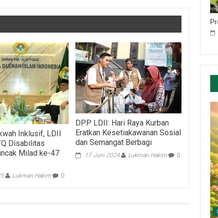
Pr
DPP LDII: Hari Raya Kurban
Eratkan Kesetiakawanan Sosial
wah Inklusif, LDII
dan Semangat Berbagi
 Disabilitas
ncak Milad ke-47
17 Juni 2024
Lukman Hakim
0
25
Lukman Hakim
0