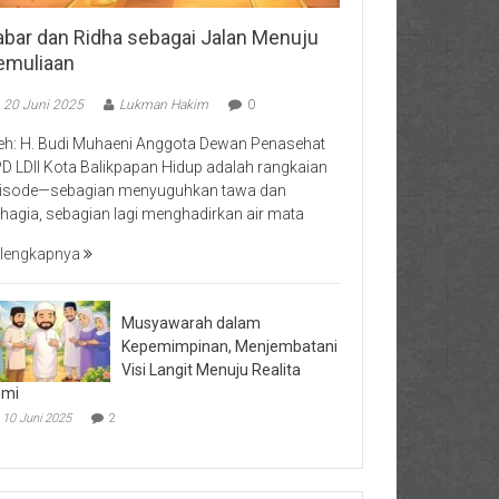
abar dan Ridha sebagai Jalan Menuju
emuliaan
20 Juni 2025
Lukman Hakim
0
eh: H. Budi Muhaeni Anggota Dewan Penasehat
D LDII Kota Balikpapan Hidup adalah rangkaian
isode—sebagian menyuguhkan tawa dan
hagia, sebagian lagi menghadirkan air mata
lengkapnya
Musyawarah dalam
Kepemimpinan, Menjembatani
Visi Langit Menuju Realita
umi
10 Juni 2025
2