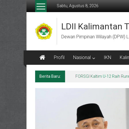
Lompat
Sabtu, Agustus 8, 2026
ke
konten
LDII Kalimantan 
Dewan Pimpinan Wilayah (DPW) L
Profil
Nasional
IKN
Kali
Berita Baru:
Menempa Generasi Muda Berk