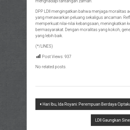
menghadapi tantangan zaman.
DPP LDII mengingatkan bahwa menjaga moralitas ad
yang menawarkan peluang sekaligus ancaman. Reflek
memperkuat nilai-nilai kebangsaan, meningkatkan
bermasyarakat. Dengan moralitas yang kokoh, ge
yang lebih baik.
(*/LINES)
Post Views:
937
No related posts.
Navigasi
Hari Ibu, Ida Royani: Perempuan Berdaya Cipta
pos
LDII Gaungkan Sine