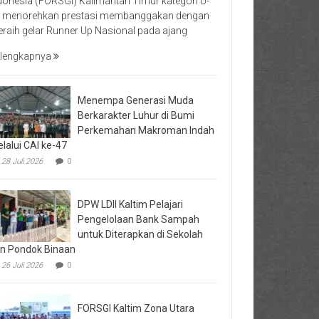
donesia (FORSGI) Kalimantan Timur kategori U-
 menorehkan prestasi membanggakan dengan
raih gelar Runner Up Nasional pada ajang
lengkapnya
Menempa Generasi Muda
Berkarakter Luhur di Bumi
Perkemahan Makroman Indah
lalui CAI ke-47
28 Juli 2026
0
DPW LDII Kaltim Pelajari
Pengelolaan Bank Sampah
untuk Diterapkan di Sekolah
n Pondok Binaan
26 Juli 2026
0
FORSGI Kaltim Zona Utara