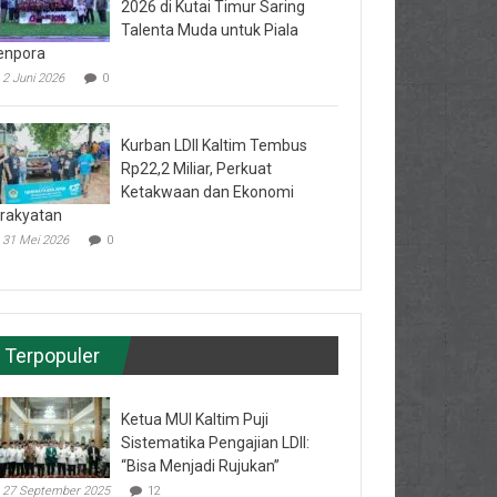
2026 di Kutai Timur Saring
Talenta Muda untuk Piala
enpora
2 Juni 2026
0
Kurban LDII Kaltim Tembus
Rp22,2 Miliar, Perkuat
Ketakwaan dan Ekonomi
rakyatan
31 Mei 2026
0
Terpopuler
Ketua MUI Kaltim Puji
Sistematika Pengajian LDII:
“Bisa Menjadi Rujukan”
27 September 2025
12