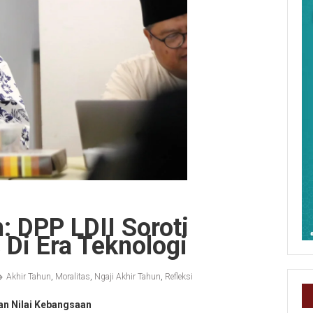
: DPP LDII Soroti
 Di Era Teknologi
Akhir Tahun
,
Moralitas
,
Ngaji Akhir Tahun
,
Refleksi
an Nilai Kebangsaan