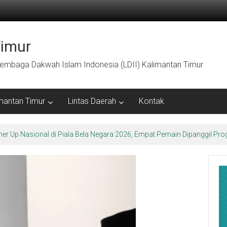
Timur
embaga Dakwah Islam Indonesia (LDII) Kalimantan Timur
mantan Timur
Lintas Daerah
Kontak
arakter Luhur di Bumi Perkemahan Makroman Indah melalui CAI ke-47