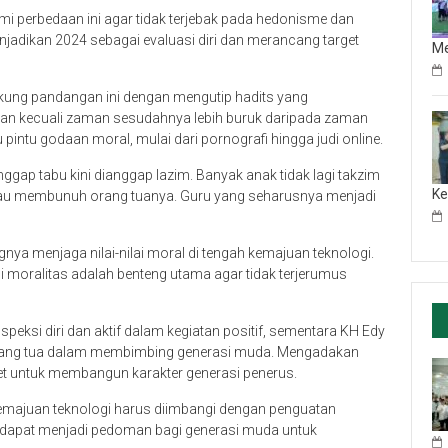
 perbedaan ini agar tidak terjebak pada hedonisme dan
dikan 2024 sebagai evaluasi diri dan merancang target
M
kung pandangan ini dengan mengutip hadits yang
man kecuali zaman sesudahnya lebih buruk daripada zaman
pintu godaan moral, mulai dari pornografi hingga judi online.
ggap tabu kini dianggap lazim. Banyak anak tidak lagi takzim
Ke
atau membunuh orang tuanya. Guru yang seharusnya menjadi
nya menjaga nilai-nilai moral di tengah kemajuan teknologi.
i moralitas adalah benteng utama agar tidak terjerumus
eksi diri dan aktif dalam kegiatan positif, sementara KH Edy
orang tua dalam membimbing generasi muda. Mengadakan
et untuk membangun karakter generasi penerus.
emajuan teknologi harus diimbangi dengan penguatan
a dapat menjadi pedoman bagi generasi muda untuk