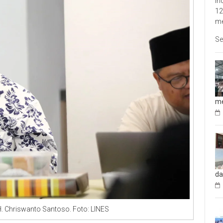
In
12
me
Se
me
da
. Chriswanto Santoso. Foto: LINES