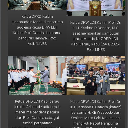
Ketua DPRD Kaltim
Hasanuddin Mas'ud menerima
Ketua DPW LDII Kaltim Prof. Dr.
audiensi Ketua DPW LDII
Ir. H. Krishna P Candra, M.S.
Kaltim Prof. Candra bersama
saat memberikan sambutan
pengurus lainnya. Foto:
pada Musda ke-7 DPD LDII
Aqib/LINES
Kab. Berau, Rabu (29/1/2025).
Foto: LINES
Ketua DPD LDII Kab. berau
Ketua DPW LDII Kaltim Prof. Dr.
terpilih Akhmad Yudiansyah
Ir. H. Krishna P Candra (kanan)
menerima bendera pataka
bersama H. KE Waspodo dari
dari Prof. Candra sebagai
Senkom Mitra Polri Kaltim usai
simbol pergantian
mengikuti Rapat Paripurna
kepemimpinan yang baru. Foto:
HUT ke-68 Prov. Kaltim, Rabu
LINES