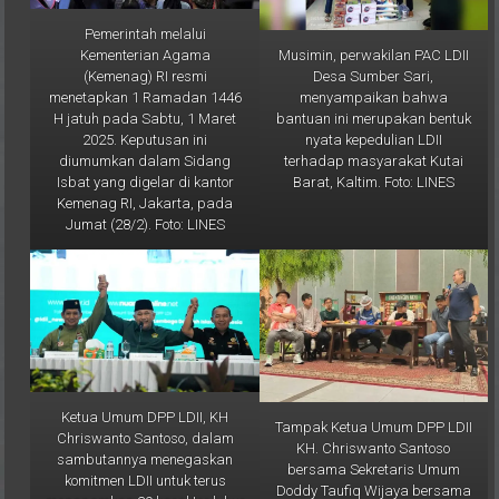
Pemerintah melalui
Musimin, perwakilan PAC LDII
Kementerian Agama
Desa Sumber Sari,
(Kemenag) RI resmi
menyampaikan bahwa
menetapkan 1 Ramadan 1446
bantuan ini merupakan bentuk
H jatuh pada Sabtu, 1 Maret
nyata kepedulian LDII
2025. Keputusan ini
terhadap masyarakat Kutai
diumumkan dalam Sidang
Barat, Kaltim. Foto: LINES
Isbat yang digelar di kantor
Kemenag RI, Jakarta, pada
Jumat (28/2). Foto: LINES
Ketua Umum DPP LDII, KH
Tampak Ketua Umum DPP LDII
Chriswanto Santoso, dalam
KH. Chriswanto Santoso
sambutannya menegaskan
bersama Sekretaris Umum
komitmen LDII untuk terus
Doddy Taufiq Wijaya bersama
menanamkan 29 karakter luhur
para peserta Rakornas II LDII.