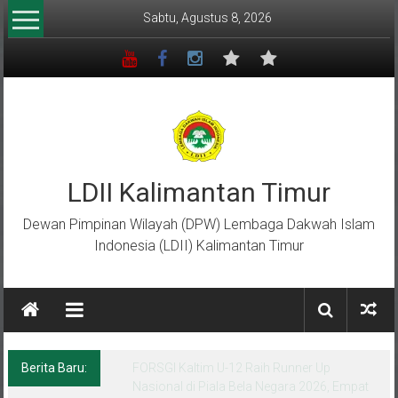
Lompat
Sabtu, Agustus 8, 2026
ke
konten
LDII Kalimantan Timur
Dewan Pimpinan Wilayah (DPW) Lembaga Dakwah Islam
Indonesia (LDII) Kalimantan Timur
Berita Baru:
Menempa Generasi Muda Berkarakter Luhur
di Bumi Perkemahan Makroman Indah