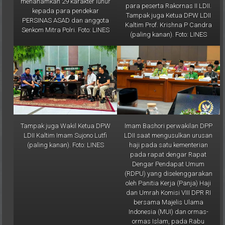
kepada para pendekar
Tampak juga Ketua DPW LDII
PERSINAS ASAD dan anggota
Kaltim Prof. Krishna P Candra
Senkom Mitra Polri. Foto: LINES
(paling kanan). Foto: LINES
Tampak juga Wakil Ketua DPW
Imam Bashori perwakilan DPP
LDII Kaltim Imam Sujono Lutfi
LDII saat mengusulkan urusan
(paling kanan). Foto: LINES
haji pada satu kementerian
pada rapat dengar Rapat
Dengar Pendapat Umum
(RDPU) yang diselenggarakan
oleh Panitia Kerja (Panja) Haji
dan Umrah Komisi VIII DPR RI
bersama Majelis Ulama
Indonesia (MUI) dan ormas-
ormas Islam, pada Rabu
(19/2) di Gedung DPR RI,