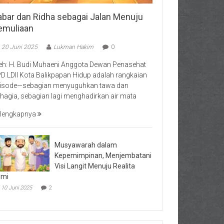
abar dan Ridha sebagai Jalan Menuju
emuliaan
20 Juni 2025
Lukman Hakim
0
eh: H. Budi Muhaeni Anggota Dewan Penasehat
D LDII Kota Balikpapan Hidup adalah rangkaian
isode—sebagian menyuguhkan tawa dan
hagia, sebagian lagi menghadirkan air mata
lengkapnya
Musyawarah dalam
Kepemimpinan, Menjembatani
Visi Langit Menuju Realita
umi
10 Juni 2025
2