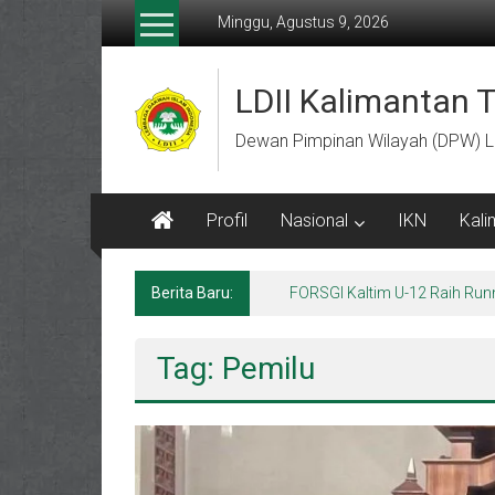
Lompat
Minggu, Agustus 9, 2026
ke
konten
LDII Kalimantan 
Dewan Pimpinan Wilayah (DPW) L
Profil
Nasional
IKN
Kali
Berita Baru:
Menempa Generasi Muda Berk
Tag: Pemilu