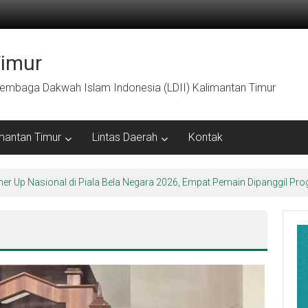
Timur
embaga Dakwah Islam Indonesia (LDII) Kalimantan Timur
mantan Timur
Lintas Daerah
Kontak
arakter Luhur di Bumi Perkemahan Makroman Indah melalui CAI ke-47