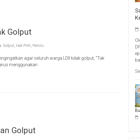
S
K
ak Golput
Ol
Golput
,
Hak Pilih
,
Pemilu
DP
ep
ingatkan agar seluruh warga LDII tidak golput, “Tak
ba
 harus menggunakan
Se
B
an Golput