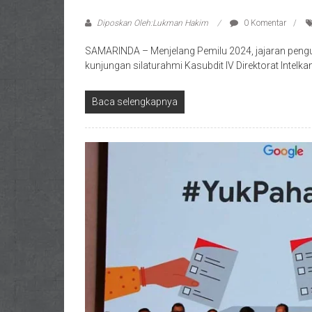
Diposkan Oleh:Lukman Hakim
0 Komentar
SAMARINDA – Menjelang Pemilu 2024, jajaran pengu
kunjungan silaturahmi Kasubdit IV Direktorat Intelka
Baca selengkapnya