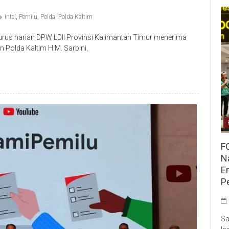
Intel
,
Pemilu
,
Polda
,
Polda Kaltim
rus harian DPW LDII Provinsi Kalimantan Timur menerima
m Polda Kaltim H.M. Sarbini,
F
Na
E
P
Sa