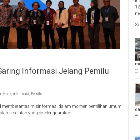
In
12
me
Se
me
aring Informasi Jelang Pemilu
Hoax
,
informasi
,
Pemilu
ad memberantas misinformasi dalam momen pemilihan umum
da
dalam kegiatan yang diselenggarakan