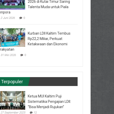
2026 di Kutai Timur Saring
Talenta Muda untuk Piala
enpora
2 Juni 2026
0
Kurban LDII Kaltim Tembus
Rp22,2 Miliar, Perkuat
Ketakwaan dan Ekonomi
rakyatan
31 Mei 2026
0
Terpopuler
Ketua MUI Kaltim Puji
Sistematika Pengajian LDII:
“Bisa Menjadi Rujukan”
27 September 2025
12