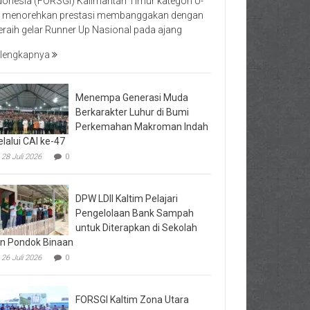
donesia (FORSGI) Kalimantan Timur kategori U-
 menorehkan prestasi membanggakan dengan
raih gelar Runner Up Nasional pada ajang
lengkapnya
Menempa Generasi Muda
Berkarakter Luhur di Bumi
Perkemahan Makroman Indah
lalui CAI ke-47
28 Juli 2026
0
DPW LDII Kaltim Pelajari
Pengelolaan Bank Sampah
untuk Diterapkan di Sekolah
n Pondok Binaan
26 Juli 2026
0
FORSGI Kaltim Zona Utara