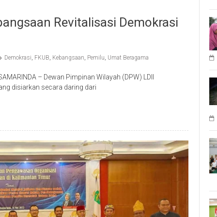
ebangsaan Revitalisasi Demokrasi
Demokrasi
,
FKUB
,
Kebangsaan
,
Pemilu
,
Umat Beragama
l SAMARINDA – Dewan Pimpinan Wilayah (DPW) LDII
g disiarkan secara daring dari