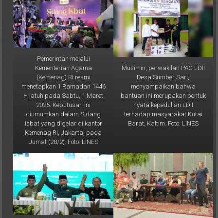
Pemerintah melalui
Musimin, perwakilan PAC LDII
Kementerian Agama
Desa Sumber Sari,
(Kemenag) RI resmi
menyampaikan bahwa
menetapkan 1 Ramadan 1446
bantuan ini merupakan bentuk
H jatuh pada Sabtu, 1 Maret
nyata kepedulian LDII
2025. Keputusan ini
terhadap masyarakat Kutai
diumumkan dalam Sidang
Barat, Kaltim. Foto: LINES
Isbat yang digelar di kantor
Kemenag RI, Jakarta, pada
Jumat (28/2). Foto: LINES