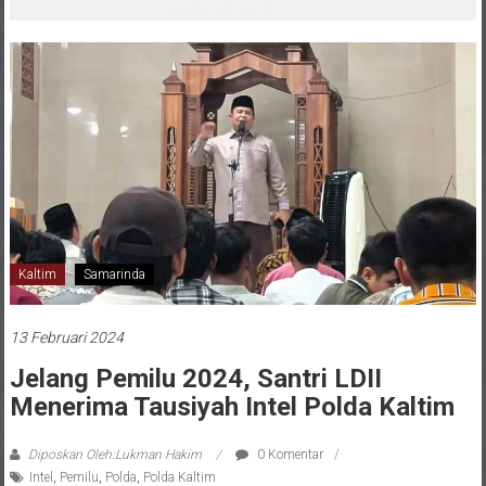
melalui CAI ke-47
Kaltim
Samarinda
13 Februari 2024
Jelang Pemilu 2024, Santri LDII
Menerima Tausiyah Intel Polda Kaltim
Diposkan Oleh:Lukman Hakim
0 Komentar
Intel
,
Pemilu
,
Polda
,
Polda Kaltim