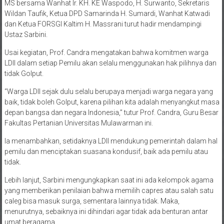
MS bersama Wanhat Ir. KH. KE Waspodo, H. Surwanto, Sekretaris
Wildan Taufik, Ketua DPD Samarinda H. Sumardi, Wanhat Katwadi
dan Ketua FORSGI Kaltim H. Massrani turut hadir mendampingi
Ustaz Sarbini.
Usai kegiatan, Prof. Candra mengatakan bahwa komitmen warga
LDII dalam setiap Pemilu akan selalu menggunakan hak pilihnya dan
tidak Golput.
“Warga LDII sejak dulu selalu berupaya menjadi warga negara yang
baik, tidak boleh Golput, karena pilihan kita adalah menyangkut masa
depan bangsa dan negara Indonesia,” tutur Prof. Candra, Guru Besar
Fakultas Pertanian Universitas Mulawarman ini.
Ia menambahkan, setidaknya LDII mendukung pemerintah dalam hal
pemilu dan menciptakan suasana kondusif, baik ada pemilu atau
tidak.
Lebih lanjut, Sarbini mengungkapkan saat ini ada kelompok agama
yang memberikan penilaian bahwa memilih capres atau salah satu
caleg bisa masuk surga, sementara lainnya tidak. Maka,
menurutnya, sebaiknya ini dihindari agar tidak ada benturan antar
umat beragama.