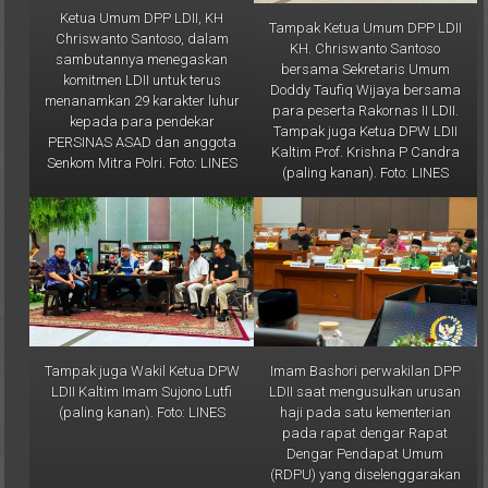
Ketua Umum DPP LDII, KH
Tampak Ketua Umum DPP LDII
Chriswanto Santoso, dalam
KH. Chriswanto Santoso
sambutannya menegaskan
bersama Sekretaris Umum
komitmen LDII untuk terus
Doddy Taufiq Wijaya bersama
menanamkan 29 karakter luhur
para peserta Rakornas II LDII.
kepada para pendekar
Tampak juga Ketua DPW LDII
PERSINAS ASAD dan anggota
Kaltim Prof. Krishna P Candra
Senkom Mitra Polri. Foto: LINES
(paling kanan). Foto: LINES
Tampak juga Wakil Ketua DPW
Imam Bashori perwakilan DPP
LDII Kaltim Imam Sujono Lutfi
LDII saat mengusulkan urusan
(paling kanan). Foto: LINES
haji pada satu kementerian
pada rapat dengar Rapat
Dengar Pendapat Umum
(RDPU) yang diselenggarakan