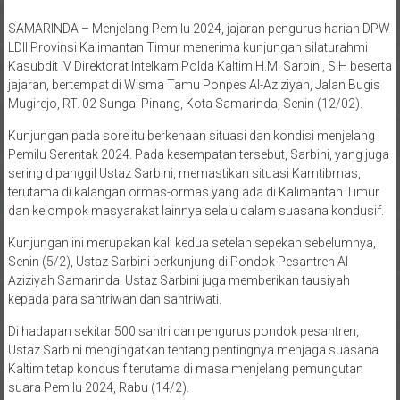
SAMARINDA – Menjelang Pemilu 2024, jajaran pengurus harian DPW
LDII Provinsi Kalimantan Timur menerima kunjungan silaturahmi
Kasubdit IV Direktorat Intelkam Polda Kaltim H.M. Sarbini, S.H beserta
jajaran, bertempat di Wisma Tamu Ponpes Al-Aziziyah, Jalan Bugis
Mugirejo, RT. 02 Sungai Pinang, Kota Samarinda, Senin (12/02).
Kunjungan pada sore itu berkenaan situasi dan kondisi menjelang
Pemilu Serentak 2024. Pada kesempatan tersebut, Sarbini, yang juga
sering dipanggil Ustaz Sarbini, memastikan situasi Kamtibmas,
terutama di kalangan ormas-ormas yang ada di Kalimantan Timur
dan kelompok masyarakat lainnya selalu dalam suasana kondusif.
Kunjungan ini merupakan kali kedua setelah sepekan sebelumnya,
Senin (5/2), Ustaz Sarbini berkunjung di Pondok Pesantren Al
Aziziyah Samarinda. Ustaz Sarbini juga memberikan tausiyah
kepada para santriwan dan santriwati.
Di hadapan sekitar 500 santri dan pengurus pondok pesantren,
Ustaz Sarbini mengingatkan tentang pentingnya menjaga suasana
Kaltim tetap kondusif terutama di masa menjelang pemungutan
suara Pemilu 2024, Rabu (14/2).