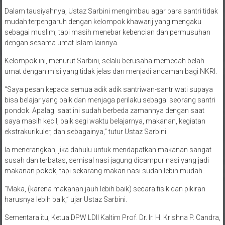
Dalam tausiyahnya, Ustaz Sarbini mengimbau agar para santri tidak
mudah terpengaruh dengan kelompok khawarij yang mengaku
sebagai muslim, tapi masih menebar kebencian dan permusuhan
dengan sesama umat Islam lainnya.
Kelompok ini, menurut Sarbini, selalu berusaha memecah belah
umat dengan misi yang tidak jelas dan menjadi ancaman bagi NKRI.
“Saya pesan kepada semua adik adik santriwan-santriwati supaya
bisa belajar yang baik dan menjaga perilaku sebagai seorang santri
pondok. Apalagi saat ini sudah berbeda zamannya dengan saat
saya masih kecil, baik segi waktu belajarnya, makanan, kegiatan
ekstrakurikuler, dan sebagainya,” tutur Ustaz Sarbini.
Ia menerangkan, jika dahulu untuk mendapatkan makanan sangat
susah dan terbatas, semisal nasi jagung dicampur nasi yang jadi
makanan pokok, tapi sekarang makan nasi sudah lebih mudah.
“Maka, (karena makanan jauh lebih baik) secara fisik dan pikiran
harusnya lebih baik,” ujar Ustaz Sarbini.
Sementara itu, Ketua DPW LDII Kaltim Prof. Dr. Ir. H. Krishna P. Candra,