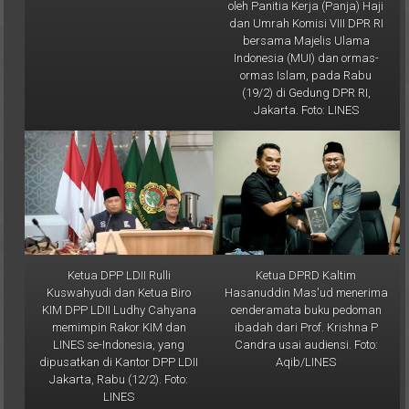
oleh Panitia Kerja (Panja) Haji
dan Umrah Komisi VIII DPR RI
bersama Majelis Ulama
Indonesia (MUI) dan ormas-
ormas Islam, pada Rabu
(19/2) di Gedung DPR RI,
Jakarta. Foto: LINES
Ketua DPP LDII Rulli
Ketua DPRD Kaltim
Kuswahyudi dan Ketua Biro
Hasanuddin Mas'ud menerima
KIM DPP LDII Ludhy Cahyana
cenderamata buku pedoman
memimpin Rakor KIM dan
ibadah dari Prof. Krishna P
LINES se-Indonesia, yang
Candra usai audiensi. Foto:
dipusatkan di Kantor DPP LDII
Aqib/LINES
Jakarta, Rabu (12/2). Foto:
LINES