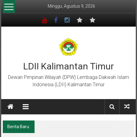
Lompat
Minggu, Agustus 9, 2026
ke
konten
LDII Kalimantan Timur
Dewan Pimpinan Wilayah (DPW) Lembaga Dakwah Islam
Indonesia (LDII) Kalimantan Timur
Berita Baru:
Menempa Generasi Muda Berkarakter Luhur
di Bumi Perkemahan Makroman Indah