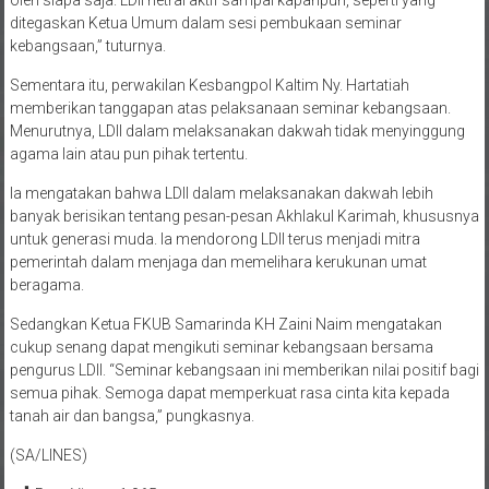
menentukan pilihannya, terlebih jika ditunggangi kepentingan tertentu
oleh siapa saja. LDII netral aktif sampai kapanpun, seperti yang
ditegaskan Ketua Umum dalam sesi pembukaan seminar
kebangsaan,” tuturnya.
Sementara itu, perwakilan Kesbangpol Kaltim Ny. Hartatiah
memberikan tanggapan atas pelaksanaan seminar kebangsaan.
Menurutnya, LDII dalam melaksanakan dakwah tidak menyinggung
agama lain atau pun pihak tertentu.
Ia mengatakan bahwa LDII dalam melaksanakan dakwah lebih
banyak berisikan tentang pesan-pesan Akhlakul Karimah, khususnya
untuk generasi muda. Ia mendorong LDII terus menjadi mitra
pemerintah dalam menjaga dan memelihara kerukunan umat
beragama.
Sedangkan Ketua FKUB Samarinda KH Zaini Naim mengatakan
cukup senang dapat mengikuti seminar kebangsaan bersama
pengurus LDII. “Seminar kebangsaan ini memberikan nilai positif bagi
semua pihak. Semoga dapat memperkuat rasa cinta kita kepada
tanah air dan bangsa,” pungkasnya.
(SA/LINES)