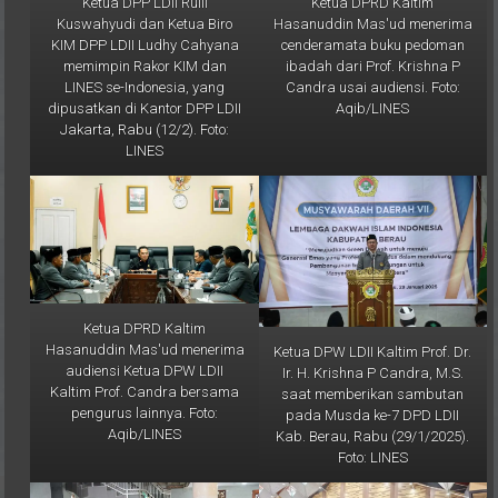
Ketua DPP LDII Rulli
Ketua DPRD Kaltim
Kuswahyudi dan Ketua Biro
Hasanuddin Mas'ud menerima
KIM DPP LDII Ludhy Cahyana
cenderamata buku pedoman
memimpin Rakor KIM dan
ibadah dari Prof. Krishna P
LINES se-Indonesia, yang
Candra usai audiensi. Foto:
dipusatkan di Kantor DPP LDII
Aqib/LINES
Jakarta, Rabu (12/2). Foto:
LINES
Ketua DPRD Kaltim
Hasanuddin Mas'ud menerima
Ketua DPW LDII Kaltim Prof. Dr.
audiensi Ketua DPW LDII
Ir. H. Krishna P Candra, M.S.
Kaltim Prof. Candra bersama
saat memberikan sambutan
pengurus lainnya. Foto:
pada Musda ke-7 DPD LDII
Aqib/LINES
Kab. Berau, Rabu (29/1/2025).
Foto: LINES