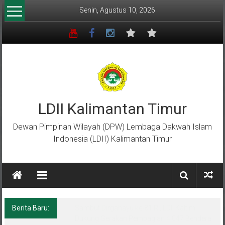
Lompat
Senin, Agustus 10, 2026
ke
konten
LDII Kalimantan Timur
Dewan Pimpinan Wilayah (DPW) Lembaga Dakwah Islam
Indonesia (LDII) Kalimantan Timur
Berita Baru:
FORSGI Kaltim U-12 Raih Runner Up
Nasional di Piala Bela Negara 2026, Empat