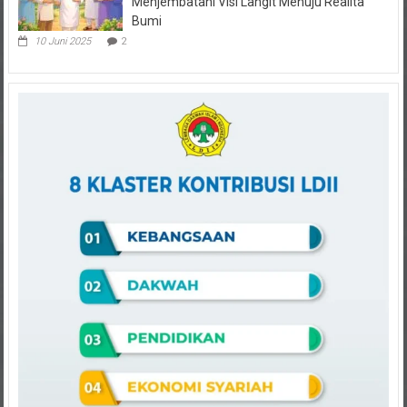
Musyawarah dalam Kepemimpinan,
Menjembatani Visi Langit Menuju Realita
Bumi
10 Juni 2025
2