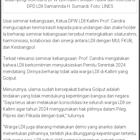
didampingi Sekretaris DPW LDII Kaltim Wildan Taufik dan Sekretaris
DPD LDII Samarinda H. Sumardi. Foto: LINES
Usai seminar kebangsaan, Ketua DPW LDII Kaltim Prof. Candra
mengucapkan terima kasih kepada para undangan dan stake holder.
Ia berharap seminar kebangsaan tersebut meningkatkan silaturahmi,
harmonisasi, kolaborasi dan sinergi antara LDII dengan MUI, FKUB,
dan Kesbangpol.
Terkait relevansi seminar kebangsaan. Prof. Candra mengatakan
bahwa LDII berkomitmen menyukseskan Pemilu Serentak 2024
mendatang. Dirinya berharap tidak ada warga LDII di Kaltim yang
Golput.
Menurutnya, ulama sudah bersepakat bahwa Golput adalah
tindakan yang tidak mendukung kepentingan bangsa dan negara.
“Saya terus akan melakukan konsolidasi ke seluruh warga LDII se-
Kaltim agar tahun 2024 menggunakan hak pilihnya dalam Pileg,
Pilpres dan Pilkada dengan baik,” tuturnya.
“Warga LDII juga dilarang melakukan demo yang anarkis dalam