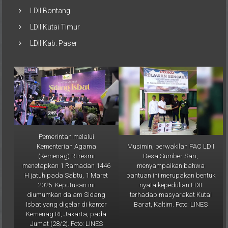
LDII Samarinda
LDII Bontang
LDII Kutai Timur
LDII Kab. Paser
Pemerintah melalui
Musimin, perwakilan PAC LDII
Kementerian Agama
Desa Sumber Sari,
(Kemenag) RI resmi
menyampaikan bahwa
menetapkan 1 Ramadan 1446
bantuan ini merupakan bentuk
H jatuh pada Sabtu, 1 Maret
nyata kepedulian LDII
2025. Keputusan ini
terhadap masyarakat Kutai
diumumkan dalam Sidang
Barat, Kaltim. Foto: LINES
Isbat yang digelar di kantor
Kemenag RI, Jakarta, pada