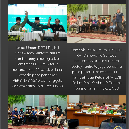
Jumat (28/2). Foto: LINES
Ketua Umum DPP LDII, KH
Tampak Ketua Umum DPP LDII
Chriswanto Santoso, dalam
KH. Chriswanto Santoso
sambutannya menegaskan
bersama Sekretaris Umum
komitmen LDII untuk terus
Doddy Taufiq Wijaya bersama
menanamkan 29 karakter luhur
para peserta Rakornas II LDII.
kepada para pendekar
Tampak juga Ketua DPW LDII
PERSINAS ASAD dan anggota
Kaltim Prof. Krishna P Candra
Senkom Mitra Polri. Foto: LINES
(paling kanan). Foto: LINES