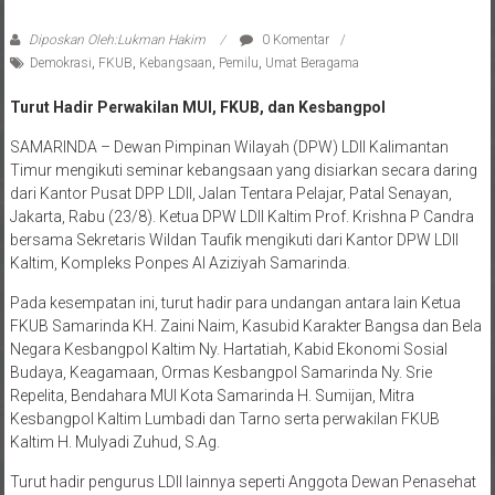
2024
Diposkan Oleh:Lukman Hakim
0 Komentar
Demokrasi
,
FKUB
,
Kebangsaan
,
Pemilu
,
Umat Beragama
Turut Hadir Perwakilan MUI, FKUB, dan Kesbangpol
SAMARINDA – Dewan Pimpinan Wilayah (DPW) LDII Kalimantan
Timur mengikuti seminar kebangsaan yang disiarkan secara daring
dari Kantor Pusat DPP LDII, Jalan Tentara Pelajar, Patal Senayan,
Jakarta, Rabu (23/8). Ketua DPW LDII Kaltim Prof. Krishna P Candra
bersama Sekretaris Wildan Taufik mengikuti dari Kantor DPW LDII
Kaltim, Kompleks Ponpes Al Aziziyah Samarinda.
Pada kesempatan ini, turut hadir para undangan antara lain Ketua
FKUB Samarinda KH. Zaini Naim, Kasubid Karakter Bangsa dan Bela
Negara Kesbangpol Kaltim Ny. Hartatiah, Kabid Ekonomi Sosial
Budaya, Keagamaan, Ormas Kesbangpol Samarinda Ny. Srie
Repelita, Bendahara MUI Kota Samarinda H. Sumijan, Mitra
Kesbangpol Kaltim Lumbadi dan Tarno serta perwakilan FKUB
Kaltim H. Mulyadi Zuhud, S.Ag.