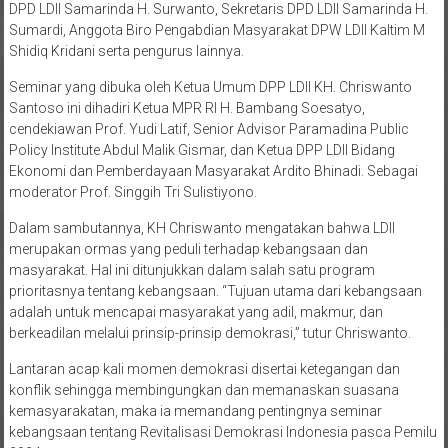
Turut hadir pengurus LDII lainnya seperti Anggota Dewan Penasehat
DPD LDII Samarinda H. Surwanto, Sekretaris DPD LDII Samarinda H.
Sumardi, Anggota Biro Pengabdian Masyarakat DPW LDII Kaltim M
Shidiq Kridani serta pengurus lainnya.
Seminar yang dibuka oleh Ketua Umum DPP LDII KH. Chriswanto
Santoso ini dihadiri Ketua MPR RI H. Bambang Soesatyo,
cendekiawan Prof. Yudi Latif, Senior Advisor Paramadina Public
Policy Institute Abdul Malik Gismar, dan Ketua DPP LDII Bidang
Ekonomi dan Pemberdayaan Masyarakat Ardito Bhinadi. Sebagai
moderator Prof. Singgih Tri Sulistiyono.
Dalam sambutannya, KH Chriswanto mengatakan bahwa LDII
merupakan ormas yang peduli terhadap kebangsaan dan
masyarakat. Hal ini ditunjukkan dalam salah satu program
prioritasnya tentang kebangsaan. “Tujuan utama dari kebangsaan
adalah untuk mencapai masyarakat yang adil, makmur, dan
berkeadilan melalui prinsip-prinsip demokrasi,” tutur Chriswanto.
Lantaran acap kali momen demokrasi disertai ketegangan dan
konflik sehingga membingungkan dan memanaskan suasana
kemasyarakatan, maka ia memandang pentingnya seminar