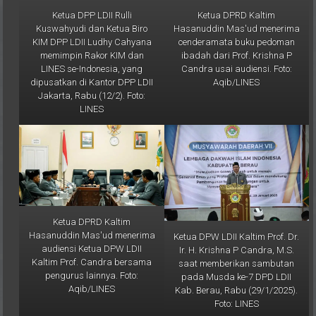
Ketua DPP LDII Rulli
Ketua DPRD Kaltim
Kuswahyudi dan Ketua Biro
Hasanuddin Mas'ud menerima
KIM DPP LDII Ludhy Cahyana
cenderamata buku pedoman
memimpin Rakor KIM dan
ibadah dari Prof. Krishna P
LINES se-Indonesia, yang
Candra usai audiensi. Foto:
dipusatkan di Kantor DPP LDII
Aqib/LINES
Jakarta, Rabu (12/2). Foto:
LINES
Ketua DPRD Kaltim
Hasanuddin Mas'ud menerima
Ketua DPW LDII Kaltim Prof. Dr.
audiensi Ketua DPW LDII
Ir. H. Krishna P Candra, M.S.
Kaltim Prof. Candra bersama
saat memberikan sambutan
pengurus lainnya. Foto:
pada Musda ke-7 DPD LDII
Aqib/LINES
Kab. Berau, Rabu (29/1/2025).
Foto: LINES