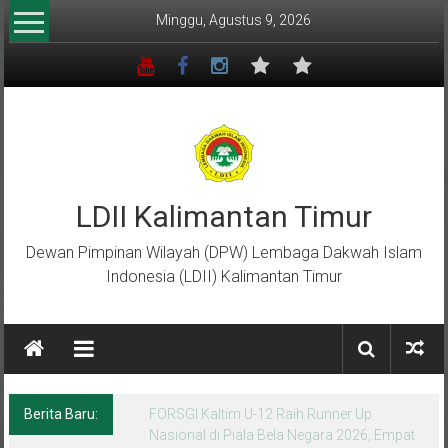
Lompat
Minggu, Agustus 9, 2026
ke
konten
LDII Kalimantan Timur
Dewan Pimpinan Wilayah (DPW) Lembaga Dakwah Islam
Indonesia (LDII) Kalimantan Timur
Berita Baru:
Menempa Generasi Muda Berkarakter Luhur
di Bumi Perkemahan Makroman Indah