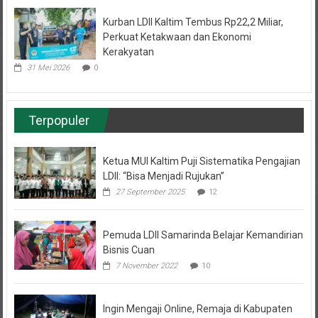
Kurban LDII Kaltim Tembus Rp22,2 Miliar,
Perkuat Ketakwaan dan Ekonomi
Kerakyatan
31 Mei 2026
0
Terpopuler
Ketua MUI Kaltim Puji Sistematika Pengajian
LDII: “Bisa Menjadi Rujukan”
27 September 2025
12
Pemuda LDII Samarinda Belajar Kemandirian
Bisnis Cuan
7 November 2022
10
Ingin Mengaji Online, Remaja di Kabupaten
Paser ini Naik Bukit Mencari Sinyal