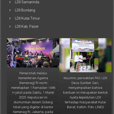
LDII Bontang
LDII Kutai Timur
LDII Kab. Paser
Pemerintah melalui
Musimin, perwakilan PAC LDII
Kementerian Agama
Desa Sumber Sari,
(Kemenag) RI resmi
menyampaikan bahwa
menetapkan 1 Ramadan 1446
bantuan ini merupakan bentuk
H jatuh pada Sabtu, 1 Maret
nyata kepedulian LDII
2025. Keputusan ini
terhadap masyarakat Kutai
diumumkan dalam Sidang
Barat, Kaltim. Foto: LINES
Isbat yang digelar di kantor
Kemenag RI, Jakarta, pada
Jumat (28/2). Foto: LINES