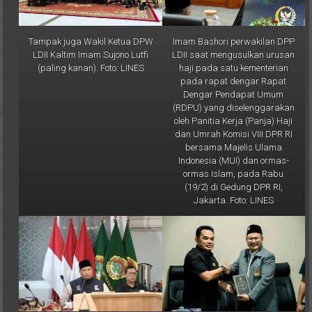
Tampak juga Wakil Ketua DPW
Imam Bashori perwakilan DPP
LDII Kaltim Imam Sujono Lutfi
LDII saat mengusulkan urusan
(paling kanan). Foto: LINES
haji pada satu kementerian
pada rapat dengar Rapat
Dengar Pendapat Umum
(RDPU) yang diselenggarakan
oleh Panitia Kerja (Panja) Haji
dan Umrah Komisi VIII DPR RI
bersama Majelis Ulama
Indonesia (MUI) dan ormas-
ormas Islam, pada Rabu
(19/2) di Gedung DPR RI,
Jakarta. Foto: LINES