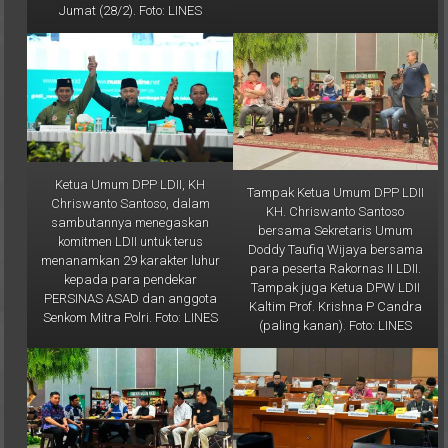
Ketua Umum DPP LDII, KH
Tampak Ketua Umum DPP LDII
Chriswanto Santoso, dalam
KH. Chriswanto Santoso
sambutannya menegaskan
bersama Sekretaris Umum
komitmen LDII untuk terus
Doddy Taufiq Wijaya bersama
menanamkan 29 karakter luhur
para peserta Rakornas II LDII.
kepada para pendekar
Tampak juga Ketua DPW LDII
PERSINAS ASAD dan anggota
Kaltim Prof. Krishna P Candra
Senkom Mitra Polri. Foto: LINES
(paling kanan). Foto: LINES