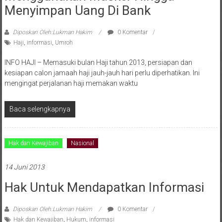
Menyimpan Uang Di Bank
Diposkan Oleh:Lukman Hakim
0 Komentar
Haji
,
informasi
,
Umroh
INFO HAJI – Memasuki bulan Haji tahun 2013, persiapan dan
kesiapan calon jamaah haji jauh-jauh hari perlu diperhatikan. Ini
mengingat perjalanan haji memakan waktu
Baca selengkapnya
Hak dan Kewajiban
Nasional
14 Juni 2013
Hak Untuk Mendapatkan Informasi
Diposkan Oleh:Lukman Hakim
0 Komentar
Hak dan Kewajiban
,
Hukum
,
informasi