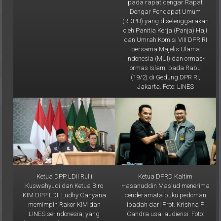
pada rapat dengar Rapat
Dengar Pendapat Umum
(RDPU) yang diselenggarakan
oleh Panitia Kerja (Panja) Haji
dan Umrah Komisi VIII DPR RI
bersama Majelis Ulama
Indonesia (MUI) dan ormas-
ormas Islam, pada Rabu
(19/2) di Gedung DPR RI,
Jakarta. Foto: LINES
Ketua DPP LDII Rulli
Ketua DPRD Kaltim
Kuswahyudi dan Ketua Biro
Hasanuddin Mas'ud menerima
KIM DPP LDII Ludhy Cahyana
cenderamata buku pedoman
memimpin Rakor KIM dan
ibadah dari Prof. Krishna P
LINES se-Indonesia, yang
Candra usai audiensi. Foto: