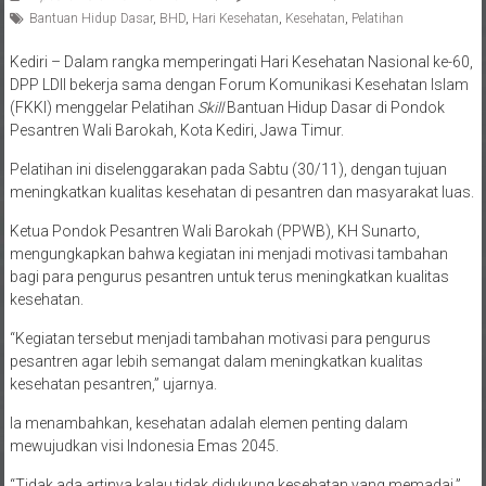
Bantuan Hidup Dasar
,
BHD
,
Hari Kesehatan
,
Kesehatan
,
Pelatihan
Kediri – Dalam rangka memperingati Hari Kesehatan Nasional ke-60,
DPP LDII bekerja sama dengan Forum Komunikasi Kesehatan Islam
(FKKI) menggelar Pelatihan
Skill
Bantuan Hidup Dasar di Pondok
Pesantren Wali Barokah, Kota Kediri, Jawa Timur.
Pelatihan ini diselenggarakan pada Sabtu (30/11), dengan tujuan
meningkatkan kualitas kesehatan di pesantren dan masyarakat luas.
Ketua Pondok Pesantren Wali Barokah (PPWB), KH Sunarto,
mengungkapkan bahwa kegiatan ini menjadi motivasi tambahan
bagi para pengurus pesantren untuk terus meningkatkan kualitas
kesehatan.
“Kegiatan tersebut menjadi tambahan motivasi para pengurus
pesantren agar lebih semangat dalam meningkatkan kualitas
kesehatan pesantren,” ujarnya.
Ia menambahkan, kesehatan adalah elemen penting dalam
mewujudkan visi Indonesia Emas 2045.
“Tidak ada artinya kalau tidak didukung kesehatan yang memadai,”