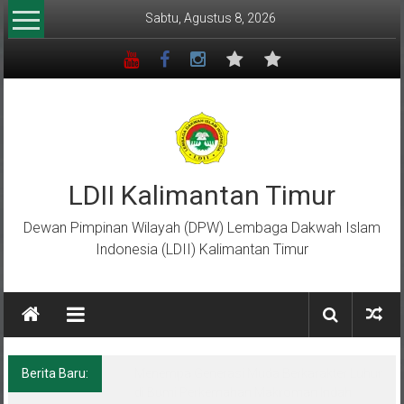
Lompat
Sabtu, Agustus 8, 2026
ke
konten
LDII Kalimantan Timur
Dewan Pimpinan Wilayah (DPW) Lembaga Dakwah Islam
Indonesia (LDII) Kalimantan Timur
Berita Baru:
Menempa Generasi Muda Berkarakter Luhur
di Bumi Perkemahan Makroman Indah