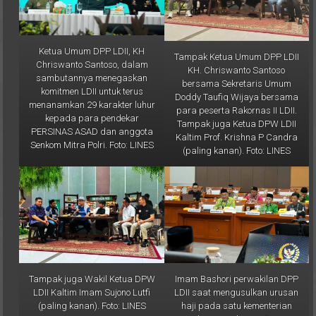
Ketua Umum DPP LDII, KH
Tampak Ketua Umum DPP LDII
Chriswanto Santoso, dalam
KH. Chriswanto Santoso
sambutannya menegaskan
bersama Sekretaris Umum
komitmen LDII untuk terus
Doddy Taufiq Wijaya bersama
menanamkan 29 karakter luhur
para peserta Rakornas II LDII.
kepada para pendekar
Tampak juga Ketua DPW LDII
PERSINAS ASAD dan anggota
Kaltim Prof. Krishna P Candra
Senkom Mitra Polri. Foto: LINES
(paling kanan). Foto: LINES
Tampak juga Wakil Ketua DPW
Imam Bashori perwakilan DPP
LDII Kaltim Imam Sujono Lutfi
LDII saat mengusulkan urusan
(paling kanan). Foto: LINES
haji pada satu kementerian