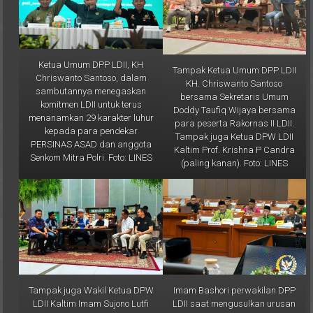
Ketua Umum DPP LDII, KH
Tampak Ketua Umum DPP LDII
Chriswanto Santoso, dalam
KH. Chriswanto Santoso
sambutannya menegaskan
bersama Sekretaris Umum
komitmen LDII untuk terus
Doddy Taufiq Wijaya bersama
menanamkan 29 karakter luhur
para peserta Rakornas II LDII.
kepada para pendekar
Tampak juga Ketua DPW LDII
PERSINAS ASAD dan anggota
Kaltim Prof. Krishna P Candra
Senkom Mitra Polri. Foto: LINES
(paling kanan). Foto: LINES
Tampak juga Wakil Ketua DPW
Imam Bashori perwakilan DPP
LDII Kaltim Imam Sujono Lutfi
LDII saat mengusulkan urusan
(paling kanan). Foto: LINES
haji pada satu kementerian