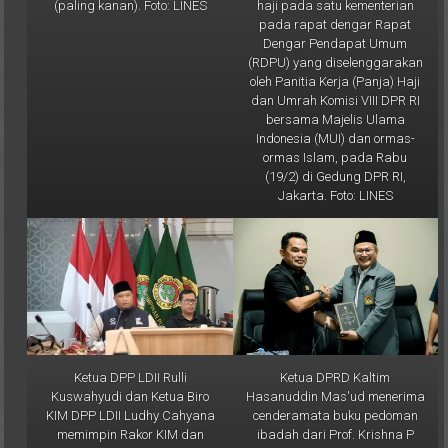
pada rapat dengar Rapat
Dengar Pendapat Umum
(RDPU) yang diselenggarakan
oleh Panitia Kerja (Panja) Haji
dan Umrah Komisi VIII DPR RI
bersama Majelis Ulama
Indonesia (MUI) dan ormas-
ormas Islam, pada Rabu
(19/2) di Gedung DPR RI,
Jakarta. Foto: LINES
Ketua DPP LDII Rulli
Ketua DPRD Kaltim
Kuswahyudi dan Ketua Biro
Hasanuddin Mas'ud menerima
KIM DPP LDII Ludhy Cahyana
cenderamata buku pedoman
memimpin Rakor KIM dan
ibadah dari Prof. Krishna P
LINES se-Indonesia, yang
Candra usai audiensi. Foto: