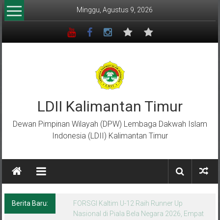
Lompat
Minggu, Agustus 9, 2026
ke
konten
LDII Kalimantan Timur
Dewan Pimpinan Wilayah (DPW) Lembaga Dakwah Islam
Indonesia (LDII) Kalimantan Timur
Berita Baru:
Menempa Generasi Muda Berkarakter Luhur
di Bumi Perkemahan Makroman Indah