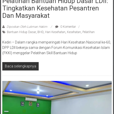
Tingkatkan Kesehatan Pesantren
Dan Masyarakat
Diposkan Oleh:Lukman Hakim
0 Komentar
Bantuan Hidup Dasar
,
BHD
,
Hari Kesehatan
,
Kesehatan
,
Pelatihan
Kediri – Dalam rangka memperingati Hari Kesehatan Nasional ke-60,
DPP LDII bekerja sama dengan Forum Komunikasi Kesehatan Islam
(FKKI) menggelar Pelatihan Skill Bantuan Hidup
Baca selengkapnya