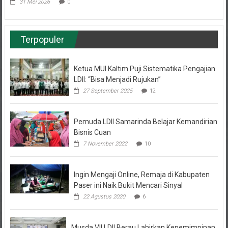
Terpopuler
Ketua MUI Kaltim Puji Sistematika Pengajian
LDII: “Bisa Menjadi Rujukan”
27 September 2025
12
Pemuda LDII Samarinda Belajar Kemandirian
Bisnis Cuan
7 November 2022
10
Ingin Mengaji Online, Remaja di Kabupaten
Paser ini Naik Bukit Mencari Sinyal
22 Agustus 2020
6
Musda VII LDII Berau Lahirkan Kepemimpinan
Baru dan Komitmen Green Dakwah