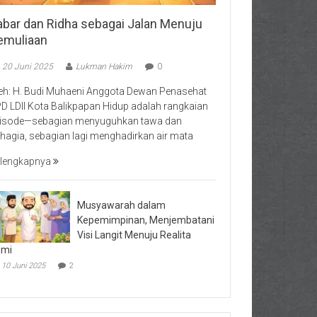
abar dan Ridha sebagai Jalan Menuju
emuliaan
20 Juni 2025
Lukman Hakim
0
eh: H. Budi Muhaeni Anggota Dewan Penasehat
D LDII Kota Balikpapan Hidup adalah rangkaian
isode—sebagian menyuguhkan tawa dan
hagia, sebagian lagi menghadirkan air mata
lengkapnya
Musyawarah dalam
Kepemimpinan, Menjembatani
Visi Langit Menuju Realita
umi
10 Juni 2025
2