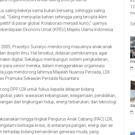
In
12
us saling bekerja sama bukan bersaing, sehingga saling
me
, “Saling menyuplai bahan sehingga yang tercipta iklim
itif di pasar global. Kolaborasi menjadi kunci,” ujarnya.
Se
emberdayaan Ekonomi Umat (KPEU) Majelis Ulama Indonesia
a 2005, Prasetyo Sunaryo mendorong masuknya anak-anak
n disiplin ilmu. Hal tersebut, didasari pemikirannya, agar
emakin digital. Sekaligus membangun sistem pengkaderan,
me
dari para senior mereka, dalam menggerakkan organisasi
a juga mendorong lahirnya Majalah Nuansa Persada, LDII
itas Pramuka Sekawan Persada Nusantara.
rong DPP LDII untuk fokus kepada delapan bidang
 global, yakni: wawasan kebangsaan, keagamaan, pendidikan,
angan dan lingkungan hidup, energi terbarukan, dan teknologi
da
ilaksanakan hingga tingkat Pengurus Anak Cabang (PAC) LDII,
ngalami berbagai krisis, di antaranya pangan, energi dan air.
an terhadap bidang kemandirian generasi muda, yang