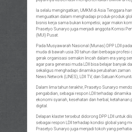
Ia selalu mengingatkan, UMKM di Asia Tenggara har
menguatkan dalam menghadapi produk-produk global
bisnis kerja sama bukan kompetisi, agar makin kompet
Prasetyo Sunaryo juga menjadi anggota Komisi P
(MUI) Pusat.
Pada Musyawarah Nasional (Munas) DPP LDII pad
muda di bawah usia 30 tahun dari berbagai profesi da
gerak organisasi semakin lincah dalam era yang s
agar para generasi muda LDII bisa belajar banyak 
sekaligus menghadapi dinamika perubahan zaman. I
News Network (LINES), LDII TV, dan Satuan Komun
Dalam lima tahun terakhir, Prasetyo Sunaryo mendo
pengabdian, sebagai respon LDII terhadap dinamika
ekonomi syariah, kesehatan dan herbal, ketahanan p
digital.
Delapan klaster tersebut didorong DPP LDII untuk d
sebagai respon LDII terhadap kondisi global yang me
Prasetyo Sunaryo juga menjadi tokoh yang perhati