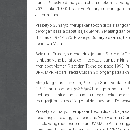
dunia. Prasetyo Sunaryo salah satu tokoh LDII yang
2020, pukul 19.40. Prasetyo Sunaryo meninggal dun
Jakarta Pusat.
Prasetyo Sunaryo merupakan tokoh di balik langkah
berorganisasi ia dapati sejak SMAN 3 Malang dan b
ITB pada 1974-1975. Prasetyo Sunaryo saat itu, ha
peristiwa Malari.
Selain itu Prasetyo menduduki jabatan Sekretaris D
lembaga yang berisi tokoh intelektual dan pemikir Isl
menjabat Menteri Riset dan Teknologi pada 1990. 
DPR/MPR RI dari Fraksi Utusan Golongan pada akhi
Menjelang masa pensiun, Prasetyo Sunaryo dan kol
(LBT) dan kelompok
think tank
Pradigma Institut. L
berbagai pihak dalam isu-isu strategis berkaitan d
mengkaji isu-isu politik global dan nasional. Prase
Prasetyo Sunaryo merupakan tokoh dibalik kerja s
besar negeri tetangga. Ia pencetus ‘Ayo Hormati 
Ia pula yang mempertemukan UMKM se-Asia Tengga
payahnya itu berhasil mempertemukan UMKM di neg