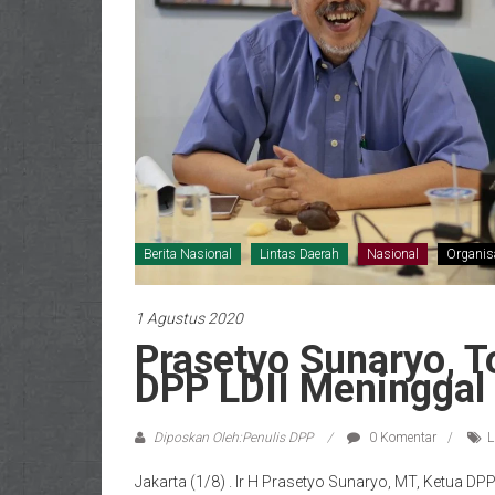
Berita Nasional
Lintas Daerah
Nasional
Organis
1 Agustus 2020
Prasetyo Sunaryo, T
DPP LDII Meninggal
Diposkan Oleh:Penulis DPP
0 Komentar
L
Jakarta (1/8) . Ir H Prasetyo Sunaryo, MT, Ketua DP