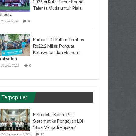
2026 di Kutai Timur Saring
Talenta Muda untuk Piala
enpora
2 Juni 2026
0
Kurban LDII Kaltim Tembus
Rp22,2 Miliar, Perkuat
Ketakwaan dan Ekonomi
rakyatan
31 Mei 2026
0
Terpopuler
Ketua MUI Kaltim Puji
Sistematika Pengajian LDII:
“Bisa Menjadi Rujukan”
27 September 2025
12