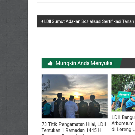
Navigasi
LDII Sumut Adakan Sosialisasi Sertifikasi Tana
pos
Mungkin Anda Menyukai
LDII Bangu
Arboretum
73 Titik Pengamatan Hilal, LDII
di Lereng 
Tentukan 1 Ramadan 1445 H