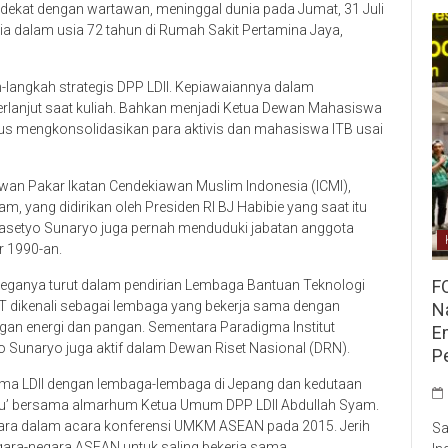
 dekat dengan wartawan, meninggal dunia pada Jumat, 31 Juli
ia dalam usia 72 tahun di Rumah Sakit Pertamina Jaya,
-langkah strategis DPP LDII. Kepiawaiannya dalam
erlanjut saat kuliah. Bahkan menjadi Ketua Dewan Mahasiswa
rus mengkonsolidasikan para aktivis dan mahasiswa ITB usai
ewan Pakar Ikatan Cendekiawan Muslim Indonesia (ICMI),
am, yang didirikan oleh Presiden RI BJ Habibie yang saat itu
Prasetyo Sunaryo juga pernah menduduki jabatan anggota
r 1990-an.
F
eganya turut dalam pendirian Lembaga Bantuan Teknologi
BT dikenali sebagai lembaga yang bekerja sama dengan
Na
engan energi dan pangan. Sementara Paradigma Institut
E
tyo Sunaryo juga aktif dalam Dewan Riset Nasional (DRN).
P
ama LDII dengan lembaga-lembaga di Jepang dan kedutaan
Guru’ bersama almarhum Ketua Umum DPP LDII Abdullah Syam.
ra dalam acara konferensi UMKM ASEAN pada 2015. Jerih
Sa
ara-negara ASEAN untuk saling bekerja sama.