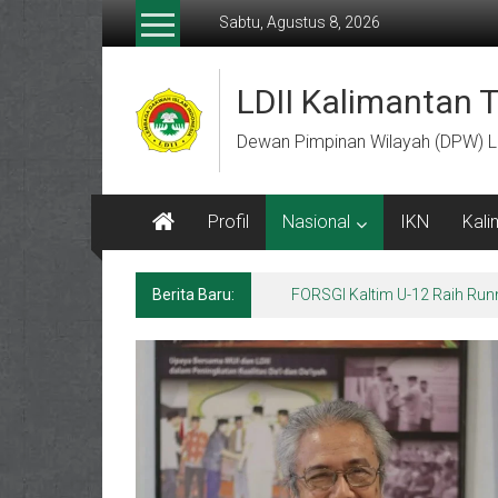
Lompat
Sabtu, Agustus 8, 2026
ke
konten
LDII Kalimantan 
Dewan Pimpinan Wilayah (DPW) L
Profil
Nasional
IKN
Kali
Berita Baru:
FORSGI Kaltim U-12 Raih Run