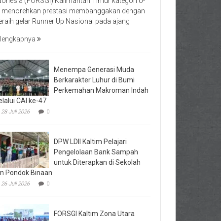
donesia (FORSGI) Kalimantan Timur kategori U-
 menorehkan prestasi membanggakan dengan
raih gelar Runner Up Nasional pada ajang
lengkapnya
Menempa Generasi Muda
Berkarakter Luhur di Bumi
Perkemahan Makroman Indah
lalui CAI ke-47
28 Juli 2026
0
DPW LDII Kaltim Pelajari
Pengelolaan Bank Sampah
untuk Diterapkan di Sekolah
n Pondok Binaan
26 Juli 2026
0
FORSGI Kaltim Zona Utara