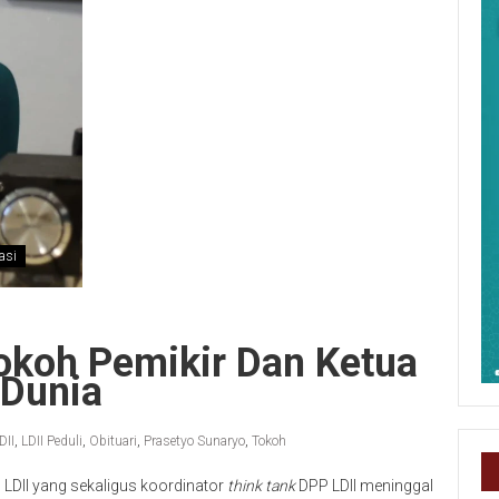
asi
okoh Pemikir Dan Ketua
 Dunia
DII
,
LDII Peduli
,
Obituari
,
Prasetyo Sunaryo
,
Tokoh
P LDII yang sekaligus koordinator
think tank
DPP LDII meninggal