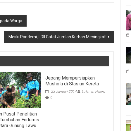
h pada Warga
Meski Pandemi, LDII Catat Jumlah Kurban Meningkat!
Jepang Mempersiapkan
Mushola di Stasiun Kereta
23 Januari 2014
Lukman Hakim
0
n Pusat Penelitian
 Tumbuhan Endemis
Utara Gunung Lawu