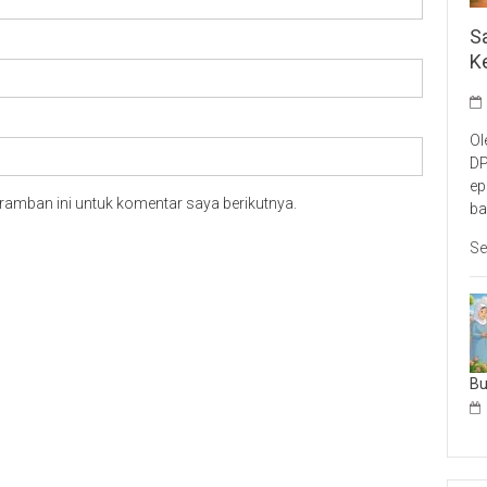
S
K
Ol
DP
ep
ramban ini untuk komentar saya berikutnya.
ba
Se
B