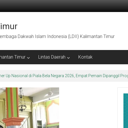
Timur
embaga Dakwah Islam Indonesia (LDII) Kalimantan Timur
mantan Timur
Lintas Daerah
Kontak
ner Up Nasional di Piala Bela Negara 2026, Empat Pemain Dipanggil 