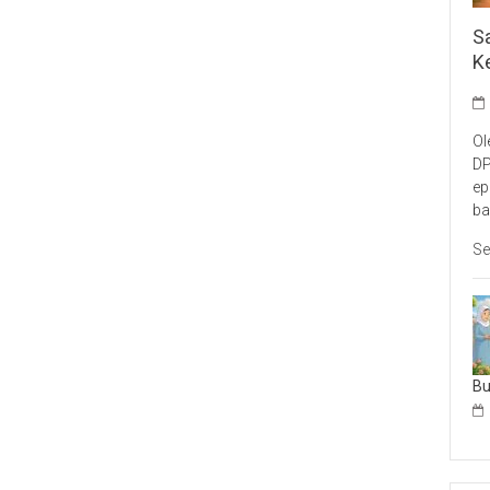
S
K
Ol
DP
ep
ba
Se
B