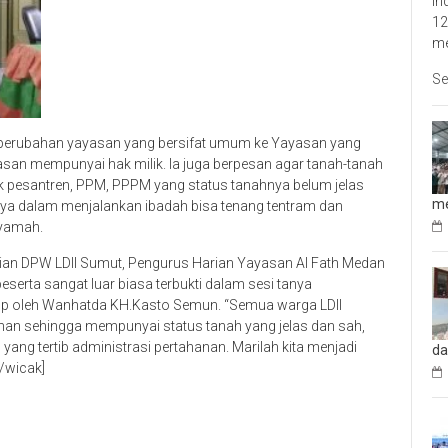
In
12
me
Se
t perubahan yayasan yang bersifat umum ke Yayasan yang
an mempunyai hak milik. Ia juga berpesan agar tanah-tanah
k pesantren, PPM, PPPM yang status tanahnya belum jelas
me
nya dalam menjalankan ibadah bisa tenang tentram dan
iyamah.
rian DPW LDII Sumut, Pengurus Harian Yayasan Al Fath Medan
serta sangat luar biasa terbukti dalam sesi tanya
utup oleh Wanhatda KH.Kasto Semun. “Semua warga LDII
han sehingga mempunyai status tanah yang jelas dan sah,
 yang tertib administrasi pertahanan. Marilah kita menjadi
da
/wicak]