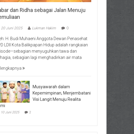
abar dan Ridha sebagai Jalan Menuju
emuliaan
20 Juni 2025
Lukman Hakim
0
eh: H. Budi Muhaeni Anggota Dewan Penasehat
D LDII Kota Balikpapan Hidup adalah rangkaian
isode—sebagian menyuguhkan tawa dan
hagia, sebagian lagi menghadirkan air mata
lengkapnya
Musyawarah dalam
Kepemimpinan, Menjembatani
Visi Langit Menuju Realita
umi
10 Juni 2025
2