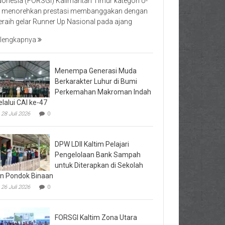
donesia (FORSGI) Kalimantan Timur kategori U-
 menorehkan prestasi membanggakan dengan
raih gelar Runner Up Nasional pada ajang
lengkapnya
Menempa Generasi Muda
Berkarakter Luhur di Bumi
Perkemahan Makroman Indah
lalui CAI ke-47
28 Juli 2026
0
DPW LDII Kaltim Pelajari
Pengelolaan Bank Sampah
untuk Diterapkan di Sekolah
n Pondok Binaan
26 Juli 2026
0
FORSGI Kaltim Zona Utara