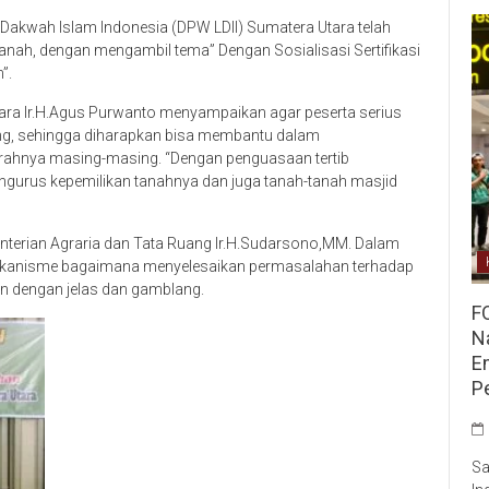
akwah Islam Indonesia (DPW LDII) Sumatera Utara telah
Tanah, dengan mengambil tema” Dengan Sosialisasi Sertifikasi
”.
ra Ir.H.Agus Purwanto menyampaikan agar peserta serius
ing, sehingga diharapkan bisa membantu dalam
aerahnya masing-masing. “Dengan penguasaan tertib
ngurus kepemilikan tanahnya dan juga tanah-tanah masjid
menterian Agraria dan Tata Ruang Ir.H.Sudarsono,MM. Dalam
ekanisme bagaimana menyelesaikan permasalahan terhadap
kan dengan jelas dan gamblang.
F
Na
E
P
Sa