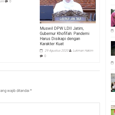
kim
0
Muswil DPW LDII Jatim,
Gubernur Khofifah: Pandemi
Harus Disikapi dengan
Karakter Kuat
29 Agustus 2020
Lukman Hakim
0
ang wajib ditandai
*