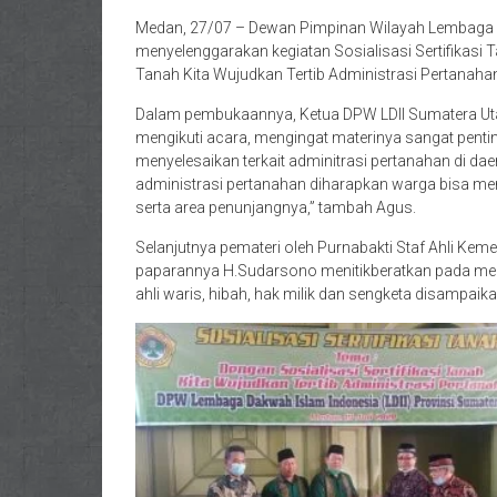
Medan, 27/07 – Dewan Pimpinan Wilayah Lembaga D
menyelenggarakan kegiatan Sosialisasi Sertifikasi 
Tanah Kita Wujudkan Tertib Administrasi Pertanahan
Dalam pembukaannya, Ketua DPW LDII Sumatera Uta
mengikuti acara, mengingat materinya sangat pent
menyelesaikan terkait adminitrasi pertanahan di d
administrasi pertanahan diharapkan warga bisa me
serta area penunjangnya,” tambah Agus.
Selanjutnya pemateri oleh Purnabakti Staf Ahli Ke
paparannya H.Sudarsono menitikberatkan pada m
ahli waris, hibah, hak milik dan sengketa disampai