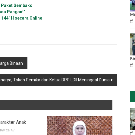
gi Paket Sembako
ada Pangan!”
M
 1441H secara Online
Ke
arga Binaan
naryo, Tokoh Pemikir dan Ketua DPP LDII Meninggal Dunia
arakter Anak
ber 2013