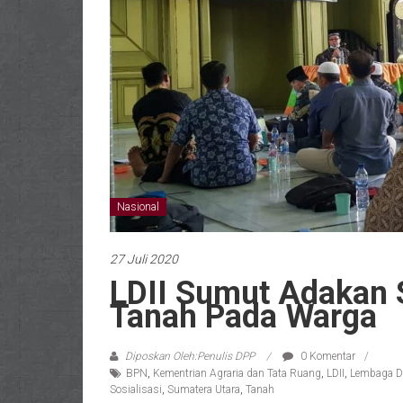
Nasional
27 Juli 2020
LDII Sumut Adakan So
Tanah Pada Warga
Diposkan Oleh:Penulis DPP
0 Komentar
BPN
,
Kementrian Agraria dan Tata Ruang
,
LDII
,
Lembaga D
Sosialisasi
,
Sumatera Utara
,
Tanah