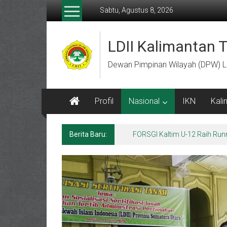
Lompat
Sabtu, Agustus 8, 2026
ke
konten
LDII Kalimantan 
Dewan Pimpinan Wilayah (DPW) L
Profil
Nasional
IKN
Kali
Berita Baru:
FORSGI Kaltim U-12 Raih Run