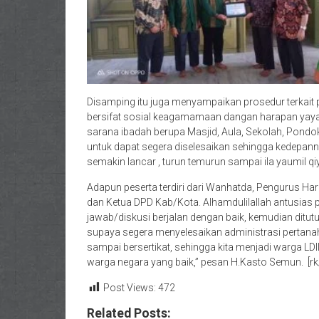
Disamping itu juga menyampaikan prosedur terkai
bersifat sosial keagamamaan dangan harapan yayas
sarana ibadah berupa Masjid, Aula, Sekolah, Pondo
untuk dapat segera diselesaikan sehingga kedepan
semakin lancar , turun temurun sampai ila yaumil q
Adapun peserta terdiri dari Wanhatda, Pengurus Ha
dan Ketua DPD Kab/Kota. Alhamdulilallah antusias pe
jawab/diskusi berjalan dengan baik, kemudian dit
supaya segera menyelesaikan administrasi pertana
sampai bersertikat, sehingga kita menjadi warga LDII
warga negara yang baik,” pesan H.Kasto Semun. [rk
Post Views:
472
Related Posts: