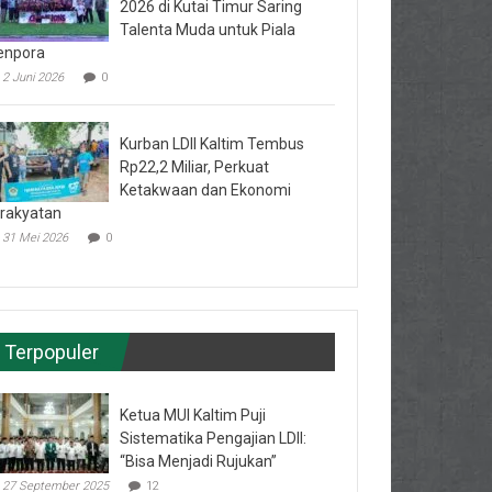
2026 di Kutai Timur Saring
Talenta Muda untuk Piala
enpora
2 Juni 2026
0
Kurban LDII Kaltim Tembus
Rp22,2 Miliar, Perkuat
Ketakwaan dan Ekonomi
rakyatan
31 Mei 2026
0
Terpopuler
Ketua MUI Kaltim Puji
Sistematika Pengajian LDII:
“Bisa Menjadi Rujukan”
27 September 2025
12