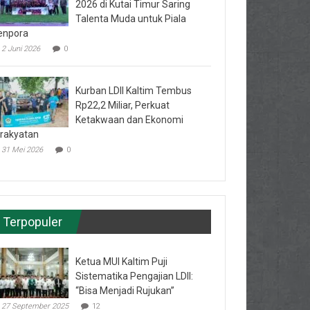
2026 di Kutai Timur Saring
Talenta Muda untuk Piala
enpora
2 Juni 2026
0
Kurban LDII Kaltim Tembus
Rp22,2 Miliar, Perkuat
Ketakwaan dan Ekonomi
rakyatan
31 Mei 2026
0
Terpopuler
Ketua MUI Kaltim Puji
Sistematika Pengajian LDII:
“Bisa Menjadi Rujukan”
27 September 2025
12