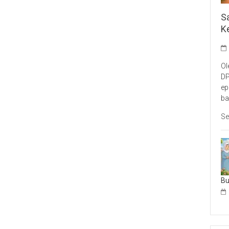
S
K
Ol
DP
ep
ba
Se
B