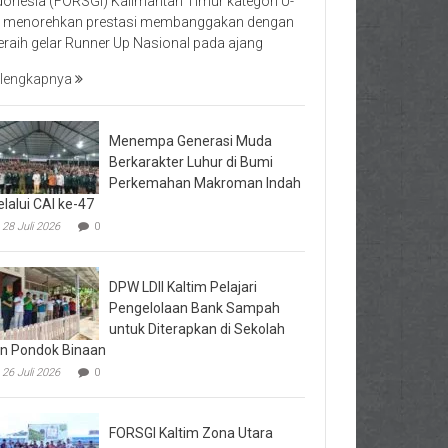
donesia (FORSGI) Kalimantan Timur kategori U-
 menorehkan prestasi membanggakan dengan
raih gelar Runner Up Nasional pada ajang
lengkapnya
Menempa Generasi Muda
Berkarakter Luhur di Bumi
Perkemahan Makroman Indah
lalui CAI ke-47
28 Juli 2026
0
DPW LDII Kaltim Pelajari
Pengelolaan Bank Sampah
untuk Diterapkan di Sekolah
n Pondok Binaan
26 Juli 2026
0
FORSGI Kaltim Zona Utara