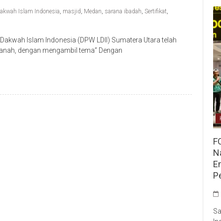
akwah Islam Indonesia
,
masjid
,
Medan
,
sarana ibadah
,
Sertifikat
,
akwah Islam Indonesia (DPW LDII) Sumatera Utara telah
i Tanah, dengan mengambil tema” Dengan
F
Na
E
P
Sa