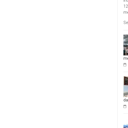
In
12
me
Se
me
da