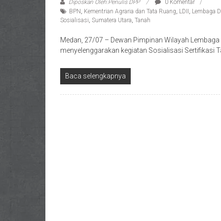
Diposkan Oleh:Penulis DPP
0 Komentar
BPN
,
Kementrian Agraria dan Tata Ruang
,
LDII
,
Lembaga D
Sosialisasi
,
Sumatera Utara
,
Tanah
Medan, 27/07 – Dewan Pimpinan Wilayah Lembaga D
menyelenggarakan kegiatan Sosialisasi Sertifikas
Baca selengkapnya