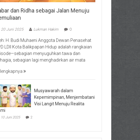
abar dan Ridha sebagai Jalan Menuju
emuliaan
20 Juni 2025
Lukman Hakim
0
eh: H. Budi Muhaeni Anggota Dewan Penasehat
D LDII Kota Balikpapan Hidup adalah rangkaian
isode—sebagian menyuguhkan tawa dan
hagia, sebagian lagi menghadirkan air mata
lengkapnya
Musyawarah dalam
Kepemimpinan, Menjembatani
Visi Langit Menuju Realita
umi
10 Juni 2025
2