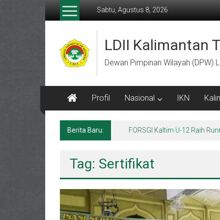
Lompat
Sabtu, Agustus 8, 2026
ke
konten
LDII Kalimantan 
Dewan Pimpinan Wilayah (DPW) L
Profil
Nasional
IKN
Kali
Berita Baru:
FORSGI Kaltim U-12 Raih Run
Tag: Sertifikat