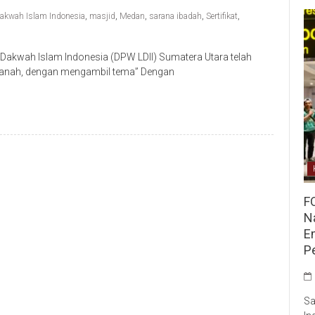
akwah Islam Indonesia
,
masjid
,
Medan
,
sarana ibadah
,
Sertifikat
,
akwah Islam Indonesia (DPW LDII) Sumatera Utara telah
i Tanah, dengan mengambil tema” Dengan
F
Na
E
P
Sa