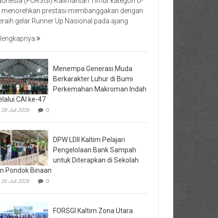
donesia (FORSGI) Kalimantan Timur kategori U-
 menorehkan prestasi membanggakan dengan
raih gelar Runner Up Nasional pada ajang
lengkapnya
Menempa Generasi Muda
Berkarakter Luhur di Bumi
Perkemahan Makroman Indah
lalui CAI ke-47
28 Juli 2026
0
DPW LDII Kaltim Pelajari
Pengelolaan Bank Sampah
untuk Diterapkan di Sekolah
n Pondok Binaan
26 Juli 2026
0
FORSGI Kaltim Zona Utara