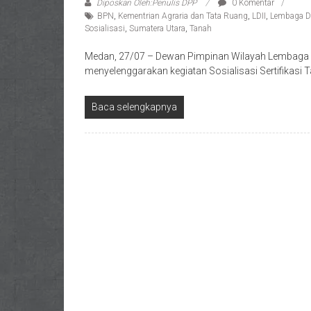
Diposkan Oleh:Penulis DPP
0 Komentar
BPN
,
Kementrian Agraria dan Tata Ruang
,
LDII
,
Lembaga D
Sosialisasi
,
Sumatera Utara
,
Tanah
Medan, 27/07 – Dewan Pimpinan Wilayah Lembaga D
menyelenggarakan kegiatan Sosialisasi Sertifikas
Baca selengkapnya