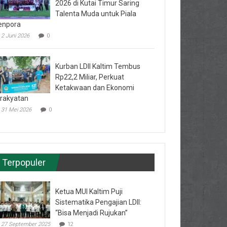
2026 di Kutai Timur Saring
Talenta Muda untuk Piala
enpora
2 Juni 2026
0
Kurban LDII Kaltim Tembus
Rp22,2 Miliar, Perkuat
Ketakwaan dan Ekonomi
rakyatan
31 Mei 2026
0
Terpopuler
Ketua MUI Kaltim Puji
Sistematika Pengajian LDII:
“Bisa Menjadi Rujukan”
27 September 2025
12