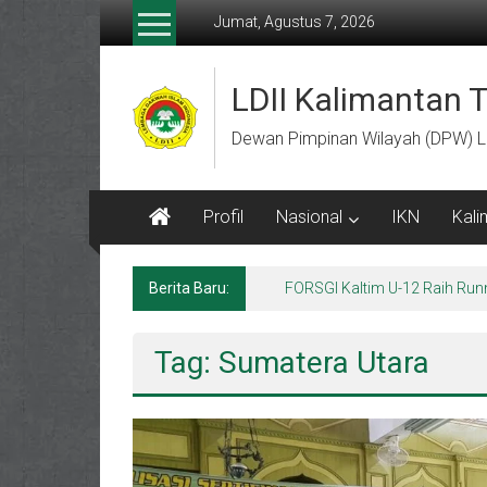
Lompat
Jumat, Agustus 7, 2026
ke
konten
LDII Kalimantan 
Dewan Pimpinan Wilayah (DPW) L
Profil
Nasional
IKN
Kali
Berita Baru:
FORSGI Kaltim U-12 Raih Run
Tag: Sumatera Utara