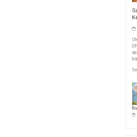
S
K
Ol
DP
ep
ba
Se
B