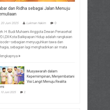
abar dan Ridha sebagai Jalan Menuju
emuliaan
20 Juni 2025
Lukman Hakim
0
eh: H. Budi Muhaeni Anggota Dewan Penasehat
D LDII Kota Balikpapan Hidup adalah rangkaian
isode—sebagian menyuguhkan tawa dan
hagia, sebagian lagi menghadirkan air mata
lengkapnya
Musyawarah dalam
Kepemimpinan, Menjembatani
Visi Langit Menuju Realita
umi
10 Juni 2025
2