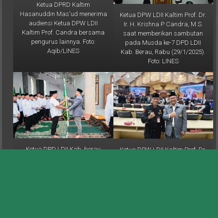
Hasanuddin Mas'ud menerima
Ketua DPW LDII Kaltim Prof. Dr.
audiensi Ketua DPW LDII
Ir. H. Krishna P Candra, M.S.
Kaltim Prof. Candra bersama
saat memberikan sambutan
pengurus lainnya. Foto:
pada Musda ke-7 DPD LDII
Aqib/LINES
Kab. Berau, Rabu (29/1/2025).
Foto: LINES
Ketua DPD LDII Kab. berau
Ketua DPW LDII Kaltim Prof. Dr.
terpilih Akhmad Yudiansyah
Ir. H. Krishna P Candra (kanan)
menerima bendera pataka
bersama H. KE Waspodo dari
dari Prof. Candra sebagai
Senkom Mitra Polri Kaltim usai
simbol pergantian
mengikuti Rapat Paripurna
kepemimpinan yang baru. Foto:
HUT ke-68 Prov. Kaltim, Rabu
LINES
(8/1/2025). Foto: LINES
Galeri