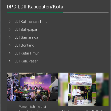
DPD LDII Kabupaten/Kota
LDII Kalimantan Timur
LDII Balikpapan
LDII Samarinda
LDII Bontang
LDII Kutai Timur
LDII Kab. Paser
Pemerintah melalui
Musimin, perwakilan PAC LDII
Kementerian Agama
Desa Sumber Sari,
(Kemenag) RI resmi