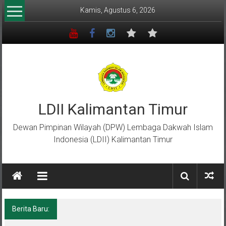
Lompat
Kamis, Agustus 6, 2026
ke
konten
LDII Kalimantan Timur
Dewan Pimpinan Wilayah (DPW) Lembaga Dakwah Islam
Indonesia (LDII) Kalimantan Timur
Berita Baru:
Menempa Generasi Muda Berkarakter Luhur
di Bumi Perkemahan Makroman Indah