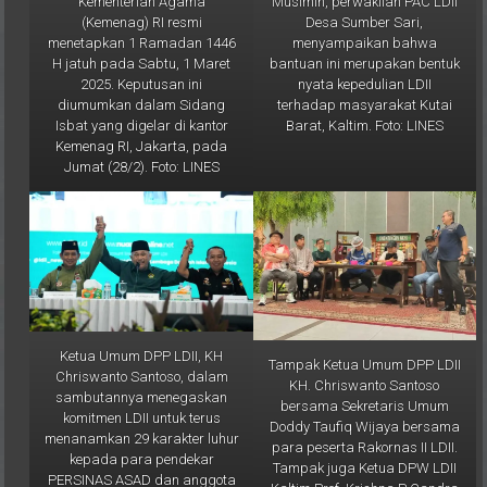
menyampaikan bahwa
menetapkan 1 Ramadan 1446
bantuan ini merupakan bentuk
H jatuh pada Sabtu, 1 Maret
nyata kepedulian LDII
2025. Keputusan ini
terhadap masyarakat Kutai
diumumkan dalam Sidang
Barat, Kaltim. Foto: LINES
Isbat yang digelar di kantor
Kemenag RI, Jakarta, pada
Jumat (28/2). Foto: LINES
Ketua Umum DPP LDII, KH
Tampak Ketua Umum DPP LDII
Chriswanto Santoso, dalam
KH. Chriswanto Santoso
sambutannya menegaskan
bersama Sekretaris Umum
komitmen LDII untuk terus
Doddy Taufiq Wijaya bersama
menanamkan 29 karakter luhur
para peserta Rakornas II LDII.
kepada para pendekar
Tampak juga Ketua DPW LDII
PERSINAS ASAD dan anggota
Kaltim Prof. Krishna P Candra
Senkom Mitra Polri. Foto: LINES
(paling kanan). Foto: LINES