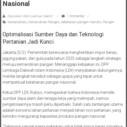
Diposkan Oleh:Lukman Hakim
1 Komentar
Kemandirian
,
Kemandirian Pangan
,
ketahanan pangan mandiri
,
Pangan
Optimalisasi Sumber Daya dan Teknologi
Pertanian Jadi Kunci
Jakarta (5/2). Pemerintah berencana menghentikan impor beras,
jagung pakan, dan gula pada tahun 2025 sebagai langkah strategis
menuju kemandirian pangan. Menanggapi kebijakan ini, DPP
Lembaga Dakwah Islam Indonesia (LDII) menyatakan dukungannya,
menilai langkah tersebut sebagai upaya yang tepat untuk
memperkuat ketahanan pangan nasional.
Ketua DPP LDII, Rubiyo, menegaskan bahwa Indonesia memiliki
sumber daya alam dan tenaga kerja yang melimpah, namun
pengelolaannya masih perlu diperbaiki. Salah satu tantangan utama
adalah konversi lahan pertanian menjadi lahan non pertanian, yang
berisiko mengurangi kapasitas produksi pangan nasional.
“Sehingga sangat memungkinkan untuk tidak impor beras misalnya.
Meskipun, saat ini terjadi pula konversi lahan sawah pertanian,” ujar