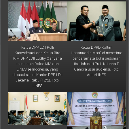
Ketua DPP LDII Rulli
Ketua DPRD Kaltim
Kuswahyudi dan Ketua Biro
Hasanuddin Mas'ud menerima
KIM DPP LDII Ludhy Cahyana
cenderamata buku pedoman
memimpin Rakor KIM dan
ibadah dari Prof. Krishna P
LINES se-Indonesia, yang
Candra usai audiensi. Foto:
dipusatkan di Kantor DPP LDII
Aqib/LINES
Jakarta, Rabu (12/2). Foto:
LINES
Ketua DPRD Kaltim