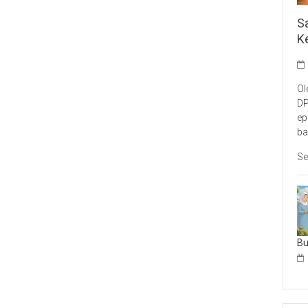
S
K
Ol
DP
ep
ba
Se
B