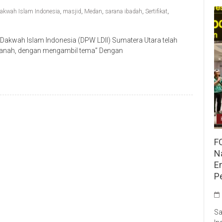
akwah Islam Indonesia
,
masjid
,
Medan
,
sarana ibadah
,
Sertifikat
,
akwah Islam Indonesia (DPW LDII) Sumatera Utara telah
i Tanah, dengan mengambil tema” Dengan
F
Na
E
P
Sa