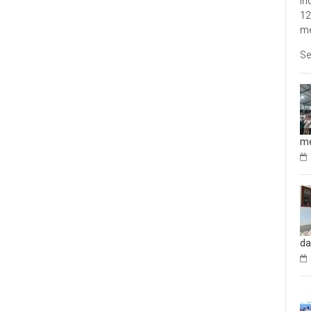
In
12
me
Se
me
da