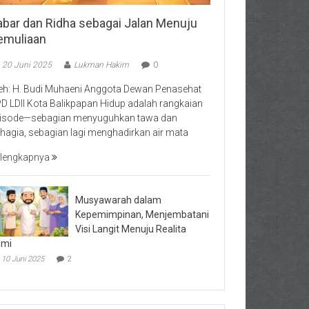
abar dan Ridha sebagai Jalan Menuju
emuliaan
20 Juni 2025
Lukman Hakim
0
eh: H. Budi Muhaeni Anggota Dewan Penasehat
D LDII Kota Balikpapan Hidup adalah rangkaian
isode—sebagian menyuguhkan tawa dan
hagia, sebagian lagi menghadirkan air mata
lengkapnya
Musyawarah dalam
Kepemimpinan, Menjembatani
Visi Langit Menuju Realita
umi
10 Juni 2025
2