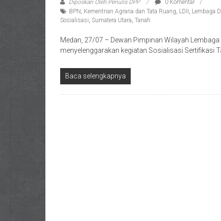
Diposkan Oleh:Penulis DPP
0 Komentar
BPN
,
Kementrian Agraria dan Tata Ruang
,
LDII
,
Lembaga D
Sosialisasi
,
Sumatera Utara
,
Tanah
Medan, 27/07 – Dewan Pimpinan Wilayah Lembaga D
menyelenggarakan kegiatan Sosialisasi Sertifikas
Baca selengkapnya