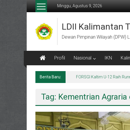
Lompat
Minggu, Agustus 9, 2026
ke
konten
LDII Kalimantan 
Dewan Pimpinan Wilayah (DPW) L
Profil
Nasional
IKN
Kali
Berita Baru:
FORSGI Kaltim U-12 Raih Run
Tag: Kementrian Agraria