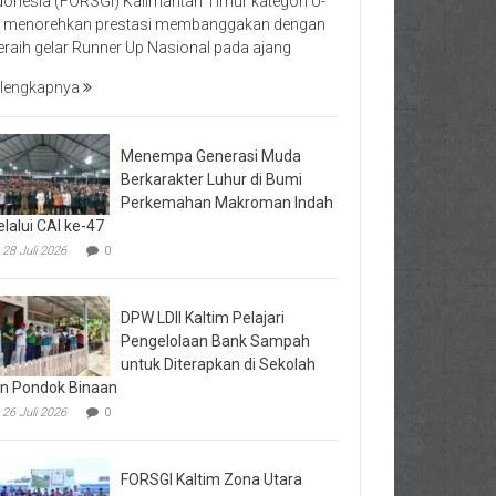
donesia (FORSGI) Kalimantan Timur kategori U-
 menorehkan prestasi membanggakan dengan
raih gelar Runner Up Nasional pada ajang
lengkapnya
Menempa Generasi Muda
Berkarakter Luhur di Bumi
Perkemahan Makroman Indah
lalui CAI ke-47
28 Juli 2026
0
DPW LDII Kaltim Pelajari
Pengelolaan Bank Sampah
untuk Diterapkan di Sekolah
n Pondok Binaan
26 Juli 2026
0
FORSGI Kaltim Zona Utara