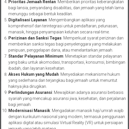
Prioritas Jemaah Rentan
: Memberikan prioritas keberangkatan
bagi lansia, penyandang disabilitas, dan jemaah yang telah lama
menunggu sebagai bentuk keadilan.
Digitalisasi Layanan
: Mengembangkan aplikasi yang
komprehensif dan terintegrasi untuk pendaftaran, pelunasan,
manasik, hingga penyampaian keluhan secara real-time.
Perizinan dan Sanksi Tegas
: Memperkuat syarat perizinan dan
memberikan sanksi tegas bagi penyelenggara yang melakukan
penipuan, penggelapan dana, atau menelantarkan jemaah.
Standar Pelayanan Minimum
: Menetapkan standar pelayanan
yang baku untuk akomodasi, transportasi, konsumsi, bimbingan
ibadah, dan layanan kesehatan.
Akses Hukum yang Mudah
: Menyediakan mekanisme hukum
yang sederhana dan terjangkau bagi jemaah untuk menuntut
haknya jika dirugikan.
Perlindungan Asuransi
: Mewajibkan adanya asuransi berbasis
syariah yang mencakup asuransi jiwa, kesehatan, dan perjalanan
bagi jemaah.
Modernisasi Manasik
: Mengadakan manasik haji/umrah wajib
dengan kurikulum nasional yang modern, termasuk penggunaan
aplikasi digital atau simulasi Virtual Reality (VR) untuk persiapan
jemaah yang lebih matang.