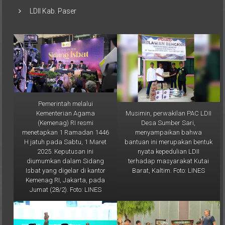
LDII Kab. Paser
Pemerintah melalui
Musimin, perwakilan PAC LDII
Kementerian Agama
Desa Sumber Sari,
(Kemenag) RI resmi
menyampaikan bahwa
menetapkan 1 Ramadan 1446
bantuan ini merupakan bentuk
H jatuh pada Sabtu, 1 Maret
nyata kepedulian LDII
2025. Keputusan ini
terhadap masyarakat Kutai
diumumkan dalam Sidang
Barat, Kaltim. Foto: LINES
Isbat yang digelar di kantor
Kemenag RI, Jakarta, pada
Jumat (28/2). Foto: LINES