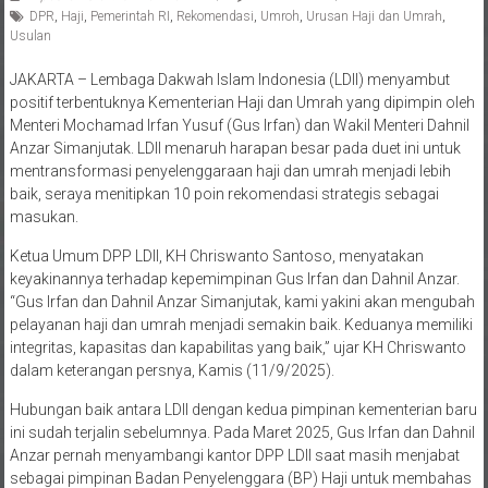
DPR
,
Haji
,
Pemerintah RI
,
Rekomendasi
,
Umroh
,
Urusan Haji dan Umrah
,
Usulan
JAKARTA – Lembaga Dakwah Islam Indonesia (LDII) menyambut
positif terbentuknya Kementerian Haji dan Umrah yang dipimpin oleh
Menteri Mochamad Irfan Yusuf (Gus Irfan) dan Wakil Menteri Dahnil
Anzar Simanjutak. LDII menaruh harapan besar pada duet ini untuk
mentransformasi penyelenggaraan haji dan umrah menjadi lebih
baik, seraya menitipkan 10 poin rekomendasi strategis sebagai
masukan.
Ketua Umum DPP LDII, KH Chriswanto Santoso, menyatakan
keyakinannya terhadap kepemimpinan Gus Irfan dan Dahnil Anzar.
“Gus Irfan dan Dahnil Anzar Simanjutak, kami yakini akan mengubah
pelayanan haji dan umrah menjadi semakin baik. Keduanya memiliki
integritas, kapasitas dan kapabilitas yang baik,” ujar KH Chriswanto
dalam keterangan persnya, Kamis (11/9/2025).
Hubungan baik antara LDII dengan kedua pimpinan kementerian baru
ini sudah terjalin sebelumnya. Pada Maret 2025, Gus Irfan dan Dahnil
Anzar pernah menyambangi kantor DPP LDII saat masih menjabat
sebagai pimpinan Badan Penyelenggara (BP) Haji untuk membahas