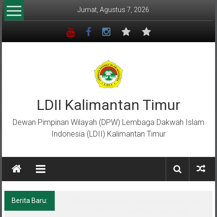
Lompat
Jumat, Agustus 7, 2026
ke
konten
LDII Kalimantan Timur
Dewan Pimpinan Wilayah (DPW) Lembaga Dakwah Islam
Indonesia (LDII) Kalimantan Timur
Berita Baru:
Menempa Generasi Muda Berkarakter Luhur
di Bumi Perkemahan Makroman Indah