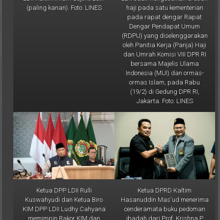
(paling kanan). Foto: LINES
haji pada satu kementerian
pada rapat dengar Rapat
Dengar Pendapat Umum
(RDPU) yang diselenggarakan
oleh Panitia Kerja (Panja) Haji
dan Umrah Komisi VIII DPR RI
bersama Majelis Ulama
Indonesia (MUI) dan ormas-
ormas Islam, pada Rabu
(19/2) di Gedung DPR RI,
Jakarta. Foto: LINES
Ketua DPP LDII Rulli
Ketua DPRD Kaltim
Kuswahyudi dan Ketua Biro
Hasanuddin Mas'ud menerima
KIM DPP LDII Ludhy Cahyana
cenderamata buku pedoman
memimpin Rakor KIM dan
ibadah dari Prof. Krishna P