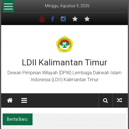
Lompat
Minggu, Agustus 9, 2026
ke
konten
LDII Kalimantan Timur
Dewan Pimpinan Wilayah (DPW) Lembaga Dakwah Islam
Indonesia (LDII) Kalimantan Timur
Berita Baru:
Menempa Generasi Muda Berkarakter Luhur
di Bumi Perkemahan Makroman Indah