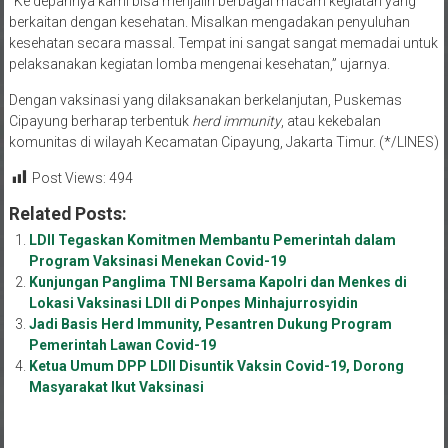
“Ke depannya kami bisa menjalin berbagai macam kegiatan yang
berkaitan dengan kesehatan. Misalkan mengadakan penyuluhan
kesehatan secara massal. Tempat ini sangat sangat memadai untuk
pelaksanakan kegiatan lomba mengenai kesehatan,” ujarnya.
Dengan vaksinasi yang dilaksanakan berkelanjutan, Puskemas
Cipayung berharap terbentuk
herd immunity
, atau kekebalan
komunitas di wilayah Kecamatan Cipayung, Jakarta Timur. (*/LINES)
Post Views:
494
Related Posts:
LDII Tegaskan Komitmen Membantu Pemerintah dalam
Program Vaksinasi Menekan Covid-19
Kunjungan Panglima TNI Bersama Kapolri dan Menkes di
Lokasi Vaksinasi LDII di Ponpes Minhajurrosyidin
Jadi Basis Herd Immunity, Pesantren Dukung Program
Pemerintah Lawan Covid-19
Ketua Umum DPP LDII Disuntik Vaksin Covid-19, Dorong
Masyarakat Ikut Vaksinasi