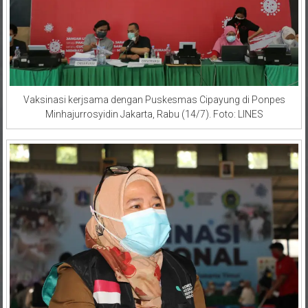
Vaksinasi kerjsama dengan Puskesmas Cipayung di Ponpes
Minhajurrosyidin Jakarta, Rabu (14/7). Foto: LINES