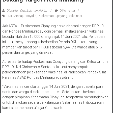
Diposkan Oleh:Lukman Hakim
0 Komentar
LDII
,
Minhajurrosyidin
,
Puskesmas Cipayung
,
Vaksinasi
JAKARTA – Puskesmas Cipayung berkolaborasi dengan DPP LDII
dan Ponpes Minhajurrosyiddin berhasil melaksanakan vaksinasi
kepada lebih dari 15.000 orang sejak 14 Juni 2021 lalu. Pencapaian
ini turut menyumbang keberhasilan Pemda DKI Jakarta yang
memberikan target per 11 Juli sebesar 5,44 juta warga atau 61,7
persen dari target yang divaksin.
Apresiasi terhadap Puskesmas Cipayung datang dari Ketua Umum
DPP LDII KH Chriswanto Santoso. Ia turut menyampaikan
perkembangan pelaksanaan vaksinasi di Padepokan Pencak Silat
Persinas ASAD Ponpes Minhaajurrosyidin itu.
“Vaksinasi ini dimulai tanggal 14 Juni 2021, dengan peserta para
santri dan warga di sekitar pesantren. Setelah kami berkoordinasi
dengan pimpinan Kecamatan Cipayung, tempatnya memungkinkan
untuk dilakukan secara berkelanjutan. Selama masih dibutuhkan
kami siap membantu,” ujar Chriswanto.