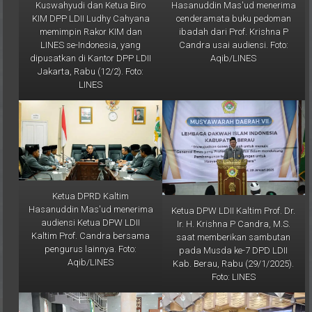
Kuswahyudi dan Ketua Biro
Hasanuddin Mas'ud menerima
KIM DPP LDII Ludhy Cahyana
cenderamata buku pedoman
memimpin Rakor KIM dan
ibadah dari Prof. Krishna P
LINES se-Indonesia, yang
Candra usai audiensi. Foto:
dipusatkan di Kantor DPP LDII
Aqib/LINES
Jakarta, Rabu (12/2). Foto:
LINES
Ketua DPRD Kaltim
Hasanuddin Mas'ud menerima
Ketua DPW LDII Kaltim Prof. Dr.
audiensi Ketua DPW LDII
Ir. H. Krishna P Candra, M.S.
Kaltim Prof. Candra bersama
saat memberikan sambutan
pengurus lainnya. Foto:
pada Musda ke-7 DPD LDII
Aqib/LINES
Kab. Berau, Rabu (29/1/2025).
Foto: LINES