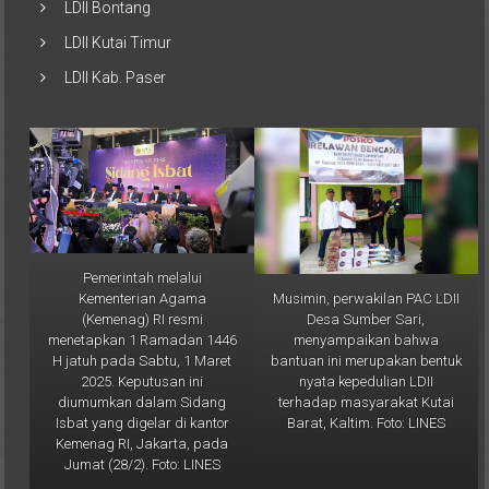
LDII Bontang
LDII Kutai Timur
LDII Kab. Paser
Pemerintah melalui
Musimin, perwakilan PAC LDII
Kementerian Agama
Desa Sumber Sari,
(Kemenag) RI resmi
menyampaikan bahwa
menetapkan 1 Ramadan 1446
bantuan ini merupakan bentuk
H jatuh pada Sabtu, 1 Maret
nyata kepedulian LDII
2025. Keputusan ini
terhadap masyarakat Kutai
diumumkan dalam Sidang
Barat, Kaltim. Foto: LINES
Isbat yang digelar di kantor
Kemenag RI, Jakarta, pada
Jumat (28/2). Foto: LINES