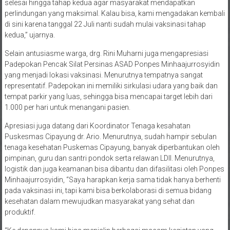
selesai hingga tahap kedua agar masyarakat mendapatkan
perlindungan yang maksimal. Kalau bisa, kami mengadakan kembali
di sini karena tanggal 22 Juli nanti sudah mulai vaksinasi tahap
kedua,” ujarnya.
Selain antusiasme warga, drg. Rini Muharni juga mengapresiasi
Padepokan Pencak Silat Persinas ASAD Ponpes Minhaajurrosyidin
yang menjadi lokasi vaksinasi. Menurutnya tempatnya sangat
representatif. Padepokan ini memiliki sirkulasi udara yang baik dan
tempat parkir yang luas, sehingga bisa mencapai target lebih dari
1.000 per hari untuk menangani pasien.
Apresiasi juga datang dari Koordinator Tenaga kesahatan
Puskesmas Cipayung dr. Ario. Menurutnya, sudah hampir sebulan
tenaga kesehatan Puskemas Cipayung, banyak diperbantukan oleh
pimpinan, guru dan santri pondok serta relawan LDII. Menurutnya,
logistik dan juga keamanan bisa dibantu dan difasilitasi oleh Ponpes
Minhaajurrosyidin, “Saya harapkan kerja sama tidak hanya berhenti
pada vaksinasi ini, tapi kami bisa berkolaborasi di semua bidang
kesehatan dalam mewujudkan masyarakat yang sehat dan
produktif.