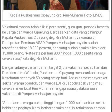
Kepala Puskesmas Cipayung drg. Rini-Muharni. Foto: LINES
Vaksinasi massal telah diikuti para santri, guru-guru pondok beserta
keluarga dan warga Cipayung. Berdasarkan data yang dihimpun
Kepala Puskesmas Cipayung drg. Rini Muharni, vaksinasi di
Padepokan Persinas ASAD Ponpes Minhaajurrosyidin sudah
terdaftar sekitar 18.000 peserta, dan yang sudah divaksin lebih dari
15.000 orang, “Rata-rata per hari 800 hingga 1.000 peserta yang
divaksinasi,” kata drg. Rini Muharni.
Dengan adanya penambahan target 2 juta vaksinasi setiap hari dari
Presiden Joko Widodo, Puskesmas Cipayung menurunkan tenaga
Kesehatan sebanyak 50 orang setiap hari. Antusiasme masyarakat
sekitar, warga pondok, dan warga LDII di Jabodetabek yang mau
divaksin membuat Rini Muharni mengapresiasi pelaksanaan
vaksinasi di Ponpes Minhaajurrosyidin.
“Antusiasme warga cukup tinggi dengan 1.000 kartu antrian selalu
habis tiap paginya. Kami berharap vaksinasi ini terlaksana sampai