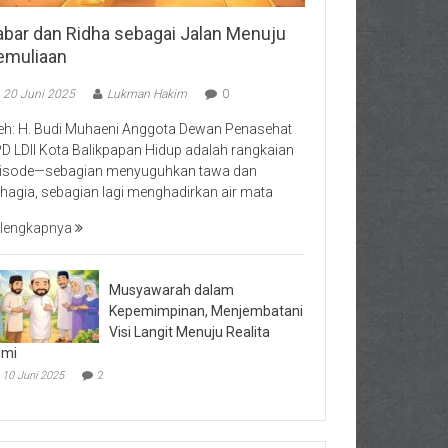
abar dan Ridha sebagai Jalan Menuju
emuliaan
20 Juni 2025
Lukman Hakim
0
eh: H. Budi Muhaeni Anggota Dewan Penasehat
D LDII Kota Balikpapan Hidup adalah rangkaian
isode—sebagian menyuguhkan tawa dan
hagia, sebagian lagi menghadirkan air mata
lengkapnya
Musyawarah dalam
Kepemimpinan, Menjembatani
Visi Langit Menuju Realita
umi
10 Juni 2025
2