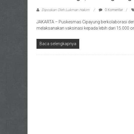
Diposkan Oleh:Lukman Hakim
0 Komentar
JAKARTA – Puskesmas Cipayung berkolaborasi deng
melaksanakan vaksinasi kepada lebih dari 15.000 ora
Baca selengkapnya