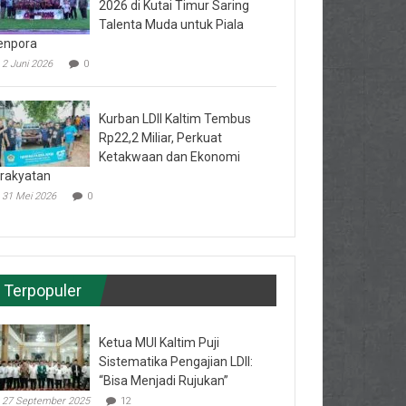
2026 di Kutai Timur Saring
Talenta Muda untuk Piala
enpora
2 Juni 2026
0
Kurban LDII Kaltim Tembus
Rp22,2 Miliar, Perkuat
Ketakwaan dan Ekonomi
rakyatan
31 Mei 2026
0
Terpopuler
Ketua MUI Kaltim Puji
Sistematika Pengajian LDII:
“Bisa Menjadi Rujukan”
27 September 2025
12