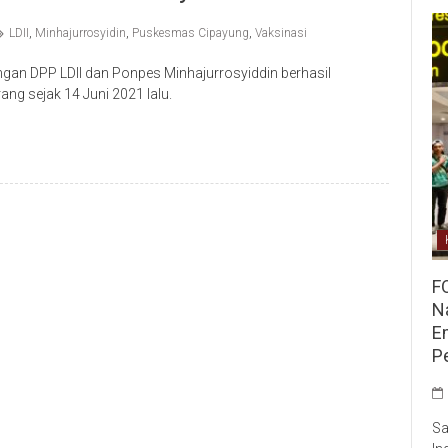
LDII
,
Minhajurrosyidin
,
Puskesmas Cipayung
,
Vaksinasi
an DPP LDII dan Ponpes Minhajurrosyiddin berhasil
ng sejak 14 Juni 2021 lalu.
F
Na
E
P
Sa