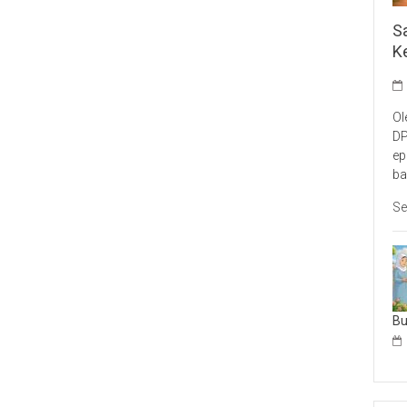
S
K
Ol
DP
ep
ba
Se
B