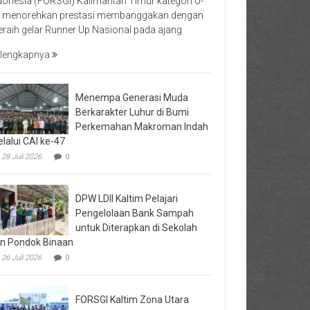
donesia (FORSGI) Kalimantan Timur kategori U-
 menorehkan prestasi membanggakan dengan
raih gelar Runner Up Nasional pada ajang
lengkapnya
Menempa Generasi Muda
Berkarakter Luhur di Bumi
Perkemahan Makroman Indah
lalui CAI ke-47
28 Juli 2026
0
DPW LDII Kaltim Pelajari
Pengelolaan Bank Sampah
untuk Diterapkan di Sekolah
n Pondok Binaan
26 Juli 2026
0
FORSGI Kaltim Zona Utara