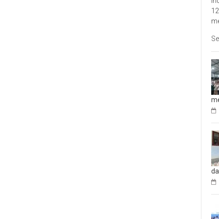
In
12
me
Se
me
da