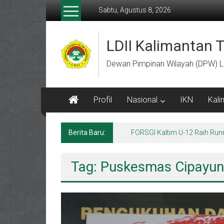
Lompat
Sabtu, Agustus 8, 2026
ke
konten
LDII Kalimantan 
Dewan Pimpinan Wilayah (DPW) L
Profil
Nasional
IKN
Kali
Berita Baru:
FORSGI Kaltim U-12 Raih Run
Tag: Puskesmas Cipayu