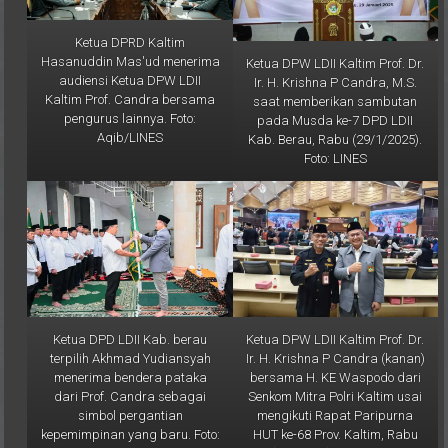
Ketua DPRD Kaltim
Hasanuddin Mas'ud menerima
Ketua DPW LDII Kaltim Prof. Dr.
audiensi Ketua DPW LDII
Ir. H. Krishna P Candra, M.S.
Kaltim Prof. Candra bersama
saat memberikan sambutan
pengurus lainnya. Foto:
pada Musda ke-7 DPD LDII
Aqib/LINES
Kab. Berau, Rabu (29/1/2025).
Foto: LINES
Ketua DPD LDII Kab. berau
Ketua DPW LDII Kaltim Prof. Dr.
terpilih Akhmad Yudiansyah
Ir. H. Krishna P Candra (kanan)
menerima bendera pataka
bersama H. KE Waspodo dari
dari Prof. Candra sebagai
Senkom Mitra Polri Kaltim usai
simbol pergantian
mengikuti Rapat Paripurna
kepemimpinan yang baru. Foto:
HUT ke-68 Prov. Kaltim, Rabu
LINES
(8/1/2025). Foto: LINES