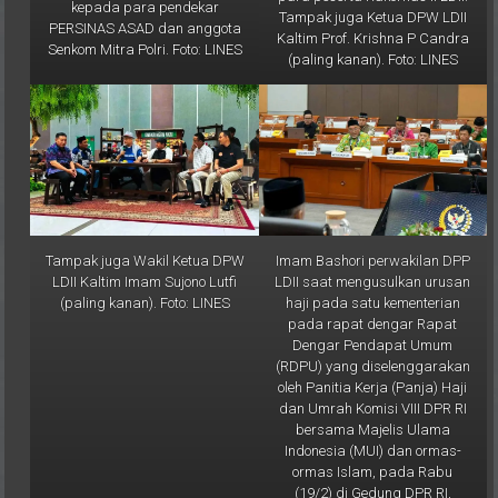
PERSINAS ASAD dan anggota
Kaltim Prof. Krishna P Candra
Senkom Mitra Polri. Foto: LINES
(paling kanan). Foto: LINES
Tampak juga Wakil Ketua DPW
Imam Bashori perwakilan DPP
LDII Kaltim Imam Sujono Lutfi
LDII saat mengusulkan urusan
(paling kanan). Foto: LINES
haji pada satu kementerian
pada rapat dengar Rapat
Dengar Pendapat Umum
(RDPU) yang diselenggarakan
oleh Panitia Kerja (Panja) Haji
dan Umrah Komisi VIII DPR RI
bersama Majelis Ulama
Indonesia (MUI) dan ormas-
ormas Islam, pada Rabu
(19/2) di Gedung DPR RI,
Jakarta. Foto: LINES