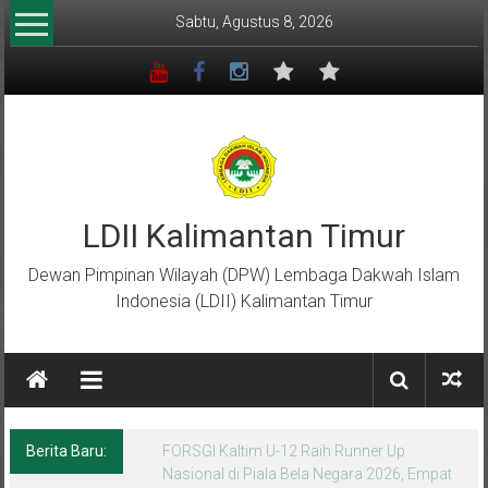
Lompat
Sabtu, Agustus 8, 2026
ke
konten
LDII Kalimantan Timur
Dewan Pimpinan Wilayah (DPW) Lembaga Dakwah Islam
Indonesia (LDII) Kalimantan Timur
Berita Baru:
Menempa Generasi Muda Berkarakter Luhur
di Bumi Perkemahan Makroman Indah