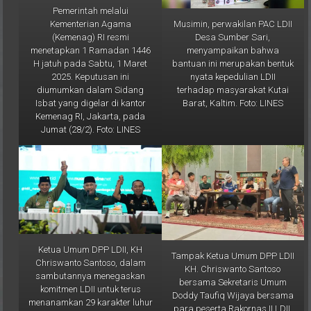
Musimin, perwakilan PAC LDII
Kementerian Agama
Desa Sumber Sari,
(Kemenag) RI resmi
menyampaikan bahwa
menetapkan 1 Ramadan 1446
bantuan ini merupakan bentuk
H jatuh pada Sabtu, 1 Maret
nyata kepedulian LDII
2025. Keputusan ini
terhadap masyarakat Kutai
diumumkan dalam Sidang
Barat, Kaltim. Foto: LINES
Isbat yang digelar di kantor
Kemenag RI, Jakarta, pada
Jumat (28/2). Foto: LINES
Ketua Umum DPP LDII, KH
Tampak Ketua Umum DPP LDII
Chriswanto Santoso, dalam
KH. Chriswanto Santoso
sambutannya menegaskan
bersama Sekretaris Umum
komitmen LDII untuk terus
Doddy Taufiq Wijaya bersama
menanamkan 29 karakter luhur
para peserta Rakornas II LDII.
kepada para pendekar
Tampak juga Ketua DPW LDII