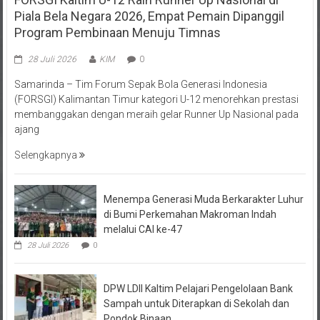
Piala Bela Negara 2026, Empat Pemain Dipanggil
Program Pembinaan Menuju Timnas
28 Juli 2026
KIM
0
Samarinda – Tim Forum Sepak Bola Generasi Indonesia
(FORSGI) Kalimantan Timur kategori U-12 menorehkan prestasi
membanggakan dengan meraih gelar Runner Up Nasional pada
ajang
Selengkapnya
Menempa Generasi Muda Berkarakter Luhur
di Bumi Perkemahan Makroman Indah
melalui CAI ke-47
28 Juli 2026
0
DPW LDII Kaltim Pelajari Pengelolaan Bank
Sampah untuk Diterapkan di Sekolah dan
Pondok Binaan
26 Juli 2026
0