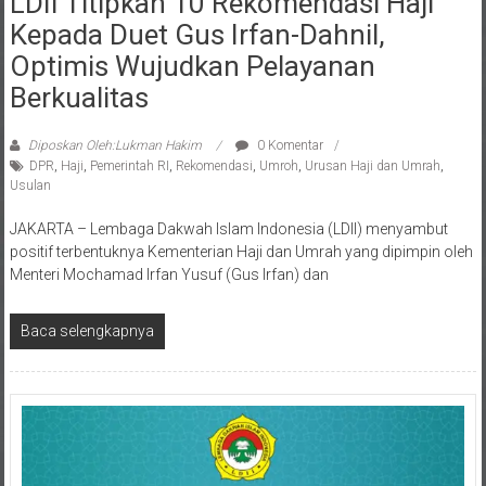
Kepada Duet Gus Irfan-Dahnil,
Optimis Wujudkan Pelayanan
Berkualitas
Diposkan Oleh:Lukman Hakim
0 Komentar
DPR
,
Haji
,
Pemerintah RI
,
Rekomendasi
,
Umroh
,
Urusan Haji dan Umrah
,
Usulan
JAKARTA – Lembaga Dakwah Islam Indonesia (LDII) menyambut
positif terbentuknya Kementerian Haji dan Umrah yang dipimpin oleh
Menteri Mochamad Irfan Yusuf (Gus Irfan) dan
Baca selengkapnya