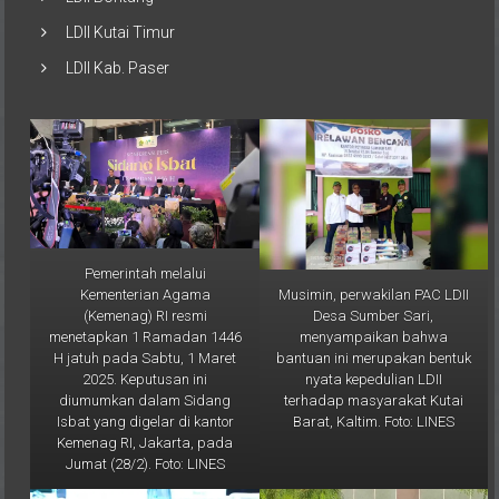
LDII Bontang
LDII Kutai Timur
LDII Kab. Paser
Pemerintah melalui
Musimin, perwakilan PAC LDII
Kementerian Agama
Desa Sumber Sari,
(Kemenag) RI resmi
menyampaikan bahwa
menetapkan 1 Ramadan 1446
bantuan ini merupakan bentuk
H jatuh pada Sabtu, 1 Maret
nyata kepedulian LDII
2025. Keputusan ini
terhadap masyarakat Kutai
diumumkan dalam Sidang
Barat, Kaltim. Foto: LINES
Isbat yang digelar di kantor
Kemenag RI, Jakarta, pada
Jumat (28/2). Foto: LINES