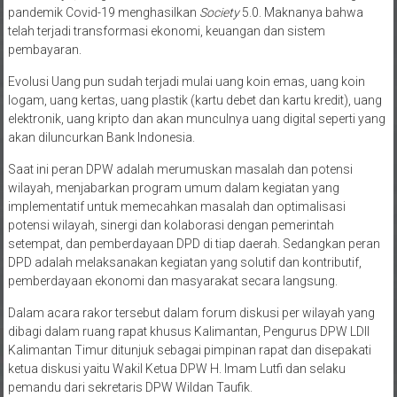
Menurutnya, dengan masa Revolusi Industri 4.0 ditambah dengan
pandemik Covid-19 menghasilkan
Society
5.0. Maknanya bahwa
telah terjadi transformasi ekonomi, keuangan dan sistem
pembayaran.
Evolusi Uang pun sudah terjadi mulai uang koin emas, uang koin
logam, uang kertas, uang plastik (kartu debet dan kartu kredit), uang
elektronik, uang kripto dan akan munculnya uang digital seperti yang
akan diluncurkan Bank Indonesia.
Saat ini peran DPW adalah merumuskan masalah dan potensi
wilayah, menjabarkan program umum dalam kegiatan yang
implementatif untuk memecahkan masalah dan optimalisasi
potensi wilayah, sinergi dan kolaborasi dengan pemerintah
setempat, dan pemberdayaan DPD di tiap daerah. Sedangkan peran
DPD adalah melaksanakan kegiatan yang solutif dan kontributif,
pemberdayaan ekonomi dan masyarakat secara langsung.
Dalam acara rakor tersebut dalam forum diskusi per wilayah yang
dibagi dalam ruang rapat khusus Kalimantan, Pengurus DPW LDII
Kalimantan Timur ditunjuk sebagai pimpinan rapat dan disepakati
ketua diskusi yaitu Wakil Ketua DPW H. Imam Lutfi dan selaku