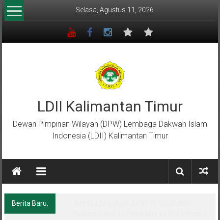
Lompat
Selasa, Agustus 11, 2026
ke
konten
LDII Kalimantan Timur
Dewan Pimpinan Wilayah (DPW) Lembaga Dakwah Islam
Indonesia (LDII) Kalimantan Timur
Berita Baru:
FORSGI Kaltim U-12 Raih Runner Up
Nasional di Piala Bela Negara 2026, Empat