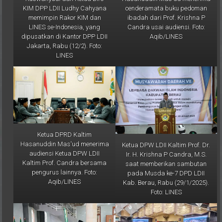
Kuswahyudi dan Ketua Biro
Hasanuddin Mas'ud menerima
KIM DPP LDII Ludhy Cahyana
cenderamata buku pedoman
memimpin Rakor KIM dan
ibadah dari Prof. Krishna P
LINES se-Indonesia, yang
Candra usai audiensi. Foto:
dipusatkan di Kantor DPP LDII
Aqib/LINES
Jakarta, Rabu (12/2). Foto:
LINES
Ketua DPRD Kaltim
Hasanuddin Mas'ud menerima
Ketua DPW LDII Kaltim Prof. Dr.
audiensi Ketua DPW LDII
Ir. H. Krishna P Candra, M.S.
Kaltim Prof. Candra bersama
saat memberikan sambutan
pengurus lainnya. Foto:
pada Musda ke-7 DPD LDII
Aqib/LINES
Kab. Berau, Rabu (29/1/2025).
Foto: LINES