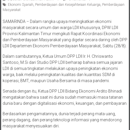
Diposkan Oleh:Lukman Hakim
0 Komentar
Ekonomi Syariah
,
Pemberdayaan dan Kesejahteraan Keluarga
,
Pemberdayaan
Masyarakat
SAMARINDA – Dalam rangka upaya meningkatkan ekonomi
masyarakat secara umum dan warga LDII khususnya, DPW LDII
Provinsi Kalimantan Timur mengikuti Rapat Koordinasi Ekonomi
dan Pemberdayaan Masyarakat yang digelar secara daring oleh DPP
LDII Departemen Ekonomi Pemberdayaan Masyarakat, Sabtu (28/8).
Dalam sambutannya, Ketua Umum DPP LDII Ir. H. Chriswanto
Santoso, M.Si dari Studio DPP LDII berharap bahwa semua jajaran
LDII di semua tingkatan melakukan upaya peningkatan ekonomi
warga, baik melalui peningkatan kualitas dan kuantitas SDM di
koperasi, BMT, maupun Usaha Bersama di masa pandemi.
Senada dengan itu, Ketua DPP LDII Bidang Ekonomi Ardito Bhinadi
mengatakan bahwa saat ini dunia sudah memasuki masa tatanan
dunia baru dengan digitalisasi ekonomi, keuangan, dan pembayaran.
Berdasarkan pengamatannya, dunia terjadi perang mata uang,
perang dagang, dan perang teknologi informasi yang mendorong