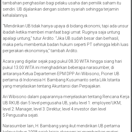
tambahan penghasilan bagi pelaku usaha dan pemilik saham itu
sendiri. UB dijalankan dengan sistem syariah sehingga terjamin
kehalalannya.
“Mendirikan UB tidak hanya upaya di bidang ekonomi, tapi ada unsur
ibadah ketika memberi manfaat bagi umat. Ruginya saja untung
apalagi untung,” tutur Ardito. “Jika UB sudah besar dan berhasil,
maka perlu membentuk badan hukum seperti PT sehingga lebih luas
pergerakan ekonominya,” tambah Ardito.
Acara yang digelar sejak pagi pukul 08.30 WITA hingga siang hari
pukul 13.00 WITA ini menghadirkan beberapa narasumber, di
antaranya Ketua Departemen EPM DPP Ari Wibisono, Pioner UB
pertama di Indonesia H. Bambang Kusumanto serta Lilik Istanta
yang menjelaskan tentang Akuntansi dan Perpajakan.
Ari Wibisono dalam paparannya menjelaskan tentang Rencana Kerja
UB RKUB dan 5 level pengusaha UB, yaitu level 1: employee/UKM,
level 2: Manager, level 3: Direktur, level 4:investor dan level
5:Pengusaha sejati.
Narasumber lain, H. Bambang yang ikut mendirikan UB pertama
kalinya tahun 1998 sejak krisis ekonomi ini memberikan materi