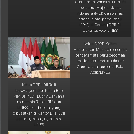
Tampak juga Wakil Ketua DPW
Imam Bashori perwakilan DPP
LDII Kaltim Imam Sujono Lutfi
LDII saat mengusulkan urusan
(paling kanan). Foto: LINES
haji pada satu kementerian
pada rapat dengar Rapat
Dengar Pendapat Umum
(RDPU) yang diselenggarakan
oleh Panitia Kerja (Panja) Haji
dan Umrah Komisi VIII DPR RI
bersama Majelis Ulama
Indonesia (MUI) dan ormas-
ormas Islam, pada Rabu
(19/2) di Gedung DPR RI,
Jakarta. Foto: LINES
Ketua DPP LDII Rulli
Ketua DPRD Kaltim