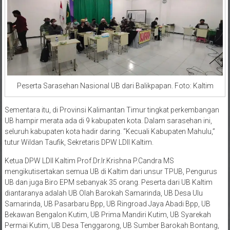
Peserta Sarasehan Nasional UB dari Balikpapan. Foto: Kaltim
Sementara itu, di Provinsi Kalimantan Timur tingkat perkembangan
UB hampir merata ada di 9 kabupaten kota. Dalam sarasehan ini,
seluruh kabupaten kota hadir daring. “Kecuali Kabupaten Mahulu,”
tutur Wildan Taufik, Sekretaris DPW LDII Kaltim.
Ketua DPW LDII Kaltim Prof.Dr.Ir.Krishna P.Candra MS
mengikutisertakan semua UB di Kaltim dari unsur TPUB, Pengurus
UB dan juga Biro EPM sebanyak 35 orang. Peserta dari UB Kaltim
diantaranya adalah UB Olah Barokah Samarinda, UB Desa Ulu
Samarinda, UB Pasarbaru Bpp, UB Ringroad Jaya Abadi Bpp, UB
Bekawan Bengalon Kutim, UB Prima Mandiri Kutim, UB Syarekah
Permai Kutim, UB Desa Tenggarong, UB Sumber Barokah Bontang,