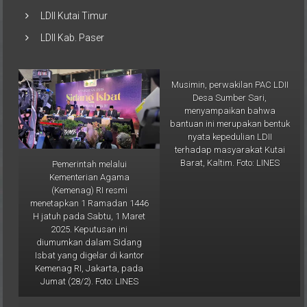
LDII Bontang
LDII Kutai Timur
LDII Kab. Paser
Pemerintah melalui
Musimin, perwakilan PAC LDII
Kementerian Agama
Desa Sumber Sari,
(Kemenag) RI resmi
menyampaikan bahwa
menetapkan 1 Ramadan 1446
bantuan ini merupakan bentuk
H jatuh pada Sabtu, 1 Maret
nyata kepedulian LDII
2025. Keputusan ini
terhadap masyarakat Kutai
diumumkan dalam Sidang
Barat, Kaltim. Foto: LINES
Isbat yang digelar di kantor
Kemenag RI, Jakarta, pada
Jumat (28/2). Foto: LINES