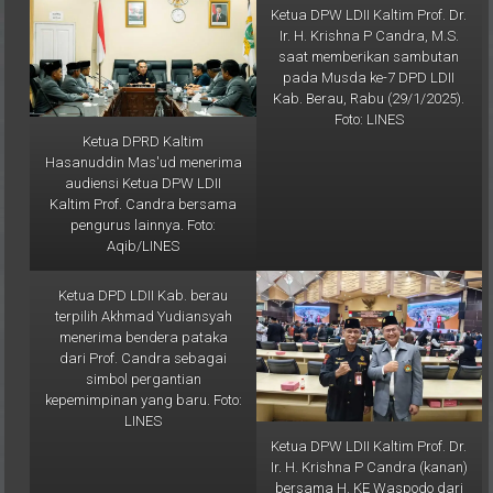
Kuswahyudi dan Ketua Biro
Hasanuddin Mas'ud menerima
KIM DPP LDII Ludhy Cahyana
cenderamata buku pedoman
memimpin Rakor KIM dan
ibadah dari Prof. Krishna P
LINES se-Indonesia, yang
Candra usai audiensi. Foto:
dipusatkan di Kantor DPP LDII
Aqib/LINES
Jakarta, Rabu (12/2). Foto:
LINES
Ketua DPRD Kaltim
Hasanuddin Mas'ud menerima
Ketua DPW LDII Kaltim Prof. Dr.
audiensi Ketua DPW LDII
Ir. H. Krishna P Candra, M.S.
Kaltim Prof. Candra bersama
saat memberikan sambutan
pengurus lainnya. Foto:
pada Musda ke-7 DPD LDII
Aqib/LINES
Kab. Berau, Rabu (29/1/2025).
Foto: LINES