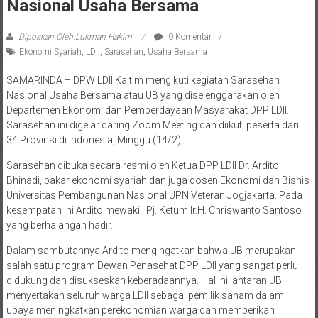
Nasional Usaha Bersama
Diposkan Oleh:Lukman Hakim
0 Komentar
Ekonomi Syariah
,
LDII
,
Sarasehan
,
Usaha Bersama
SAMARINDA – DPW LDII Kaltim mengikuti kegiatan Sarasehan
Nasional Usaha Bersama atau UB yang diselenggarakan oleh
Departemen Ekonomi dan Pemberdayaan Masyarakat DPP LDII.
Sarasehan ini digelar daring Zoom Meeting dan diikuti peserta dari
34 Provinsi di Indonesia, Minggu (14/2).
Sarasehan dibuka secara resmi oleh Ketua DPP LDII Dr. Ardito
Bhinadi, pakar ekonomi syariah dan juga dosen Ekonomi dan Bisnis
Universitas Pembangunan Nasional UPN Veteran Jogjakarta. Pada
kesempatan ini Ardito mewakili Pj. Ketum Ir.H. Chriswanto Santoso
yang berhalangan hadir.
Dalam sambutannya Ardito mengingatkan bahwa UB merupakan
salah satu program Dewan Penasehat DPP LDII yang sangat perlu
didukung dan disukseskan keberadaannya. Hal ini lantaran UB
menyertakan seluruh warga LDII sebagai pemilik saham dalam
upaya meningkatkan perekonomian warga dan memberikan