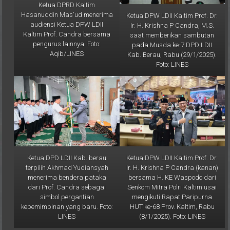
Hasanuddin Mas'ud menerima
Ketua DPW LDII Kaltim Prof. Dr.
audiensi Ketua DPW LDII
Ir. H. Krishna P Candra, M.S.
Kaltim Prof. Candra bersama
saat memberikan sambutan
pengurus lainnya. Foto:
pada Musda ke-7 DPD LDII
Aqib/LINES
Kab. Berau, Rabu (29/1/2025).
Foto: LINES
Ketua DPD LDII Kab. berau
Ketua DPW LDII Kaltim Prof. Dr.
terpilih Akhmad Yudiansyah
Ir. H. Krishna P Candra (kanan)
menerima bendera pataka
bersama H. KE Waspodo dari
dari Prof. Candra sebagai
Senkom Mitra Polri Kaltim usai
simbol pergantian
mengikuti Rapat Paripurna
kepemimpinan yang baru. Foto:
HUT ke-68 Prov. Kaltim, Rabu
LINES
(8/1/2025). Foto: LINES
Galeri