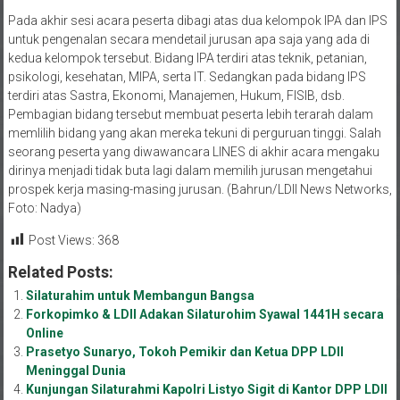
Pada akhir sesi acara peserta dibagi atas dua kelompok IPA dan IPS
untuk pengenalan secara mendetail jurusan apa saja yang ada di
kedua kelompok tersebut. Bidang IPA terdiri atas teknik, petanian,
psikologi, kesehatan, MIPA, serta IT. Sedangkan pada bidang IPS
terdiri atas Sastra, Ekonomi, Manajemen, Hukum, FISIB, dsb.
Pembagian bidang tersebut membuat peserta lebih terarah dalam
memlilih bidang yang akan mereka tekuni di perguruan tinggi. Salah
seorang peserta yang diwawancara LINES di akhir acara mengaku
dirinya menjadi tidak buta lagi dalam memilih jurusan mengetahui
prospek kerja masing-masing jurusan. (Bahrun/LDII News Networks,
Foto: Nadya)
Post Views:
368
Related Posts:
Silaturahim untuk Membangun Bangsa
Forkopimko & LDII Adakan Silaturohim Syawal 1441H secara
Online
Prasetyo Sunaryo, Tokoh Pemikir dan Ketua DPP LDII
Meninggal Dunia
Kunjungan Silaturahmi Kapolri Listyo Sigit di Kantor DPP LDII