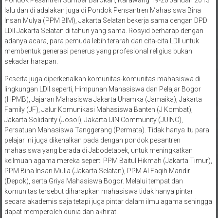
lalu dan di adalakan juga di Pondok Pensantren Mahasiswa Bina
Insan Mulya (PPM BIM), Jakarta Selatan bekerja sama dengan DPD
LDII Jakarta Selatan di tahun yang sama. Rosyid berharap dengan
adanya acara, para pemuda lebih terarah dan cita-cita LDII untuk
membentuk generasi penerus yang profesional religius bukan
sekadar harapan.
Peserta juga diperkenalkan komunitas-komunitas mahasiswa di
lingkungan LDII seperti, Himpunan Mahasiswa dan Pelajar Bogor
(HPMB), Jajaran Mahasiswa Jakarta Uhamka (Jamaika), Jakarta
Family (JF), Jalur Komunikasi Mahasiswa Banten (J Kombat),
Jakarta Solidarity (Josol), Jakarta UIN Community (JUINC),
Persatuan Mahasiswa Tanggerang (Permata). Tidak hanya itu para
pelajar ini juga dikenalkan pada dengan pondok pesantren
mahasiswa yang berada di Jabodetabek, untuk meningkatkan
keilmuan agama mereka seperti PPM Baitul Hikmah (Jakarta Timur),
PPM Bina Insan Mulia (Jakarta Selatan), PPM Al Faqih Mandiri
(Depok), serta Griya Mahasiswa Bogor. Melalui tempat dan
komunitas tersebut diharapkan mahasiswa tidak hanya pintar
secara akademis saja tetapi juga pintar dalam ilmu agama sehingga
dapat memperoleh dunia dan akhirat.