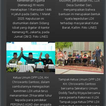
Desa Sumber Sari,
(Kemenag) RI resmi
menyampaikan bahwa
menetapkan 1 Ramadan 1446
bantuan ini merupakan bentuk
H jatuh pada Sabtu, 1 Maret
nyata kepedulian LDII
2025. Keputusan ini
terhadap masyarakat Kutai
diumumkan dalam Sidang
Barat, Kaltim. Foto: LINES
Isbat yang digelar di kantor
Kemenag RI, Jakarta, pada
Jumat (28/2). Foto: LINES
Ketua Umum DPP LDII, KH
Tampak Ketua Umum DPP LDII
Chriswanto Santoso, dalam
KH. Chriswanto Santoso
sambutannya menegaskan
bersama Sekretaris Umum
komitmen LDII untuk terus
Doddy Taufiq Wijaya bersama
menanamkan 29 karakter luhur
para peserta Rakornas II LDII.
kepada para pendekar
Tampak juga Ketua DPW LDII
PERSINAS ASAD dan anggota
Kaltim Prof. Krishna P Candra
Senkom Mitra Polri. Foto: LINES
(paling kanan). Foto: LINES