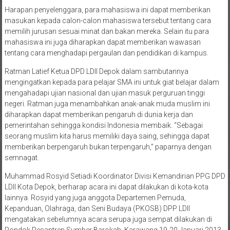
masukan kepada calon-calon mahasiswa tersebut tentang cara
memilih jurusan sesuai minat dan bakan mereka. Selain itu para
mahasiswa ini juga diharapkan dapat memberikan wawasan
tentang cara menghadapi pergaulan dan pendidikan di kampus.
Ratman Latief Ketua DPD LDII Depok dalam sambutannya
mengingatkan kepada para pelajar SMA ini untuk giat belajar dalam
mengahadapi ujian nasional dan ujian masuk perguruan tinggi
negeri. Ratman juga menambahkan anak-anak muda muslim ini
diharapkan dapat memberikan pengaruh di dunia kerja dan
pemerintahan sehingga kondisi Indonesia membaik. “Sebagai
seorang muslim kita harus memiliki daya saing, sehingga dapat
memberikan berpengaruh bukan terpengaruh,” paparnya dengan
semnagat.
Muhammad Rosyid Setiadi Koordinator Divisi Kemandirian PPG DPD
LDII Kota Depok, berharap acara ini dapat dilakukan di kota-kota
lainnya. Rosyid yang juga anggota Departemen Pemuda,
Kepanduan, Olahraga, dan Seni Budaya (PKOSB) DPP LDII
mengatakan sebelumnya acara serupa juga sempat dilakukan di
Pondok Pesantren Sumber Barokah, Karawang 19-20 Januari 2013