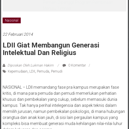
melalui CAI ke-47
Nasional
22 Februari 2014
LDII Giat Membangun Generasi
Intelektual Dan Religius
Diposkan Oleh:Lukman Hakim
0 Komentar
Kepemudaan
,
LDII
,
Pemuda
,
Pemudi
NASIONAL – LDII memandang fase pra kampus merupakan fase
kritis, di mana para pemuda dan pemudi memerlukan perhatian
khusus dan pembekalan yang cukup, sebelum memasuki dunia
kampus. Tak hanya perihal intelegensia dan aspek teknis dalam
memilih jurusan, namun pembekalan psikologis, di mana hubungan
orangtua dan anak kian jauh, di sisi lain pergaulan kampus yang
kompleks bisa membuat generasi muda kehilangan nilai-nilai luhur
dalam keluarga dan agama.