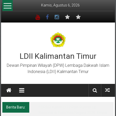
Lompat
Kamis, Agustus 6, 2026
ke
konten
LDII Kalimantan Timur
Dewan Pimpinan Wilayah (DPW) Lembaga Dakwah Islam
Indonesia (LDII) Kalimantan Timur
Berita Baru:
Menempa Generasi Muda Berkarakter Luhur
di Bumi Perkemahan Makroman Indah