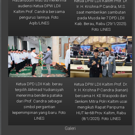
Ir. H. Krishna P Candra, M.S.
Kaltim Prof. Candra bersama
saat memberikan sambutan
pengurus lainnya. Foto:
pada Musda ke-7 DPD LDII
Aqib/LINES
Kab. Berau, Rabu (29/1/2025).
Foto: LINES
Ketua DPD LDII Kab. berau
Ketua DPW LDII Kaltim Prof. Dr.
terpilih Akhmad Yudiansyah
Ir. H. Krishna P Candra (kanan)
menerima bendera pataka
bersama H. KE Waspodo dari
dari Prof. Candra sebagai
Senkom Mitra Polri Kaltim usai
simbol pergantian
mengikuti Rapat Paripurna
kepemimpinan yang baru. Foto:
HUT ke-68 Prov. Kaltim, Rabu
LINES
(8/1/2025). Foto: LINES
Galeri