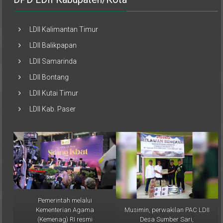
LDII Kalimantan Timur
LDII Balikpapan
LDII Samarinda
LDII Bontang
LDII Kutai Timur
LDII Kab. Paser
Pemerintah melalui
Musimin, perwakilan PAC LDII
Kementerian Agama
Desa Sumber Sari,
(Kemenag) RI resmi
menyampaikan bahwa
menetapkan 1 Ramadan 1446