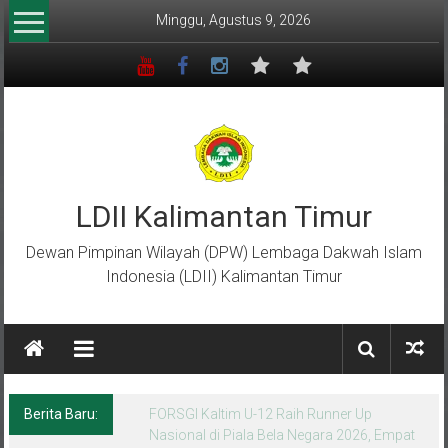
Lompat
Minggu, Agustus 9, 2026
ke
konten
LDII Kalimantan Timur
Dewan Pimpinan Wilayah (DPW) Lembaga Dakwah Islam
Indonesia (LDII) Kalimantan Timur
Berita Baru:
Menempa Generasi Muda Berkarakter Luhur
di Bumi Perkemahan Makroman Indah