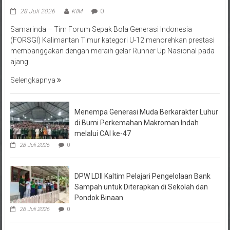
28 Juli 2026
KIM
0
Samarinda – Tim Forum Sepak Bola Generasi Indonesia
(FORSGI) Kalimantan Timur kategori U-12 menorehkan prestasi
membanggakan dengan meraih gelar Runner Up Nasional pada
ajang
Selengkapnya
Menempa Generasi Muda Berkarakter Luhur
di Bumi Perkemahan Makroman Indah
melalui CAI ke-47
28 Juli 2026
0
DPW LDII Kaltim Pelajari Pengelolaan Bank
Sampah untuk Diterapkan di Sekolah dan
Pondok Binaan
26 Juli 2026
0
FORSGI Kaltim Zona Utara 2026 di Kutai