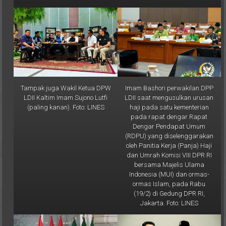
Tampak juga Wakil Ketua DPW
Imam Bashori perwakilan DPP
LDII Kaltim Imam Sujono Lutfi
LDII saat mengusulkan urusan
(paling kanan). Foto: LINES
haji pada satu kementerian
pada rapat dengar Rapat
Dengar Pendapat Umum
(RDPU) yang diselenggarakan
oleh Panitia Kerja (Panja) Haji
dan Umrah Komisi VIII DPR RI
bersama Majelis Ulama
Indonesia (MUI) dan ormas-
ormas Islam, pada Rabu
(19/2) di Gedung DPR RI,
Jakarta. Foto: LINES