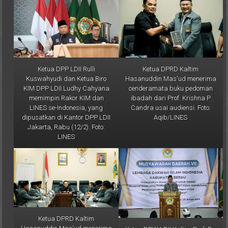
Ketua DPP LDII Rulli
Ketua DPRD Kaltim
Kuswahyudi dan Ketua Biro
Hasanuddin Mas'ud menerima
KIM DPP LDII Ludhy Cahyana
cenderamata buku pedoman
memimpin Rakor KIM dan
ibadah dari Prof. Krishna P
LINES se-Indonesia, yang
Candra usai audiensi. Foto:
dipusatkan di Kantor DPP LDII
Aqib/LINES
Jakarta, Rabu (12/2). Foto:
LINES
Ketua DPRD Kaltim
Hasanuddin Mas'ud menerima
Ketua DPW LDII Kaltim Prof. Dr.
audiensi Ketua DPW LDII