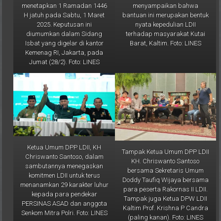
bantuan ini merupakan bentuk
H jatuh pada Sabtu, 1 Maret
nyata kepedulian LDII
2025. Keputusan ini
terhadap masyarakat Kutai
diumumkan dalam Sidang
Barat, Kaltim. Foto: LINES
Isbat yang digelar di kantor
Kemenag RI, Jakarta, pada
Jumat (28/2). Foto: LINES
Ketua Umum DPP LDII, KH
Tampak Ketua Umum DPP LDII
Chriswanto Santoso, dalam
KH. Chriswanto Santoso
sambutannya menegaskan
bersama Sekretaris Umum
komitmen LDII untuk terus
Doddy Taufiq Wijaya bersama
menanamkan 29 karakter luhur
para peserta Rakornas II LDII.
kepada para pendekar
Tampak juga Ketua DPW LDII
PERSINAS ASAD dan anggota
Kaltim Prof. Krishna P Candra
Senkom Mitra Polri. Foto: LINES
(paling kanan). Foto: LINES