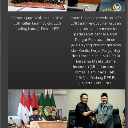
Tampak juga Wakil Ketua DPW
Imam Bashori perwakilan DPP
LDII Kaltim Imam Sujono Lutfi
LDII saat mengusulkan urusan
(paling kanan). Foto: LINES
haji pada satu kementerian
pada rapat dengar Rapat
Dengar Pendapat Umum
(RDPU) yang diselenggarakan
oleh Panitia Kerja (Panja) Haji
dan Umrah Komisi VIII DPR RI
bersama Majelis Ulama
Indonesia (MUI) dan ormas-
ormas Islam, pada Rabu
(19/2) di Gedung DPR RI,
Jakarta. Foto: LINES