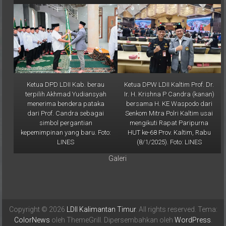
Ketua DPD LDII Kab. berau
Ketua DPW LDII Kaltim Prof. Dr.
terpilih Akhmad Yudiansyah
Ir. H. Krishna P Candra (kanan)
menerima bendera pataka
bersama H. KE Waspodo dari
dari Prof. Candra sebagai
Senkom Mitra Polri Kaltim usai
simbol pergantian
mengikuti Rapat Paripurna
kepemimpinan yang baru. Foto:
HUT ke-68 Prov. Kaltim, Rabu
LINES
(8/1/2025). Foto: LINES
Galeri
Copyright © 2026
LDII Kalimantan Timur
. All rights reserved. Tema:
ColorNews
oleh ThemeGrill. Dipersembahkan oleh
WordPress
.