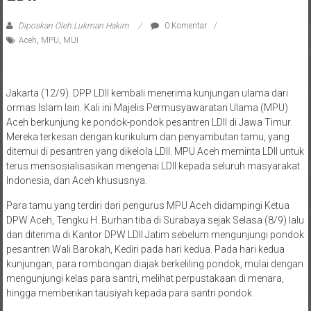
Diposkan Oleh:Lukman Hakim
0 Komentar
Aceh
,
MPU
,
MUI
Jakarta (12/9). DPP LDII kembali menerima kunjungan ulama dari
ormas Islam lain. Kali ini Majelis Permusyawaratan Ulama (MPU)
Aceh berkunjung ke pondok-pondok pesantren LDII di Jawa Timur.
Mereka terkesan dengan kurikulum dan penyambutan tamu, yang
ditemui di pesantren yang dikelola LDII. MPU Aceh meminta LDII untuk
terus mensosialisasikan mengenai LDII kepada seluruh masyarakat
Indonesia, dan Aceh khususnya.
Para tamu yang terdiri dari pengurus MPU Aceh didampingi Ketua
DPW Aceh, Tengku H. Burhan tiba di Surabaya sejak Selasa (8/9) lalu
dan diterima di Kantor DPW LDII Jatim sebelum mengunjungi pondok
pesantren Wali Barokah, Kediri pada hari kedua. Pada hari kedua
kunjungan, para rombongan diajak berkeliling pondok, mulai dengan
mengunjungi kelas para santri, melihat perpustakaan di menara,
hingga memberikan tausiyah kepada para santri pondok.
Salah satu tamu mengaku heran dengan kerapian dan kebersihan