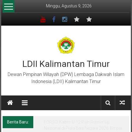
Lompat
Minggu, Agustus 9, 2026
ke
konten
LDII Kalimantan Timur
Dewan Pimpinan Wilayah (DPW) Lembaga Dakwah Islam
Indonesia (LDII) Kalimantan Timur
Berita Baru:
Menempa Generasi Muda Berkarakter Luhur
di Bumi Perkemahan Makroman Indah