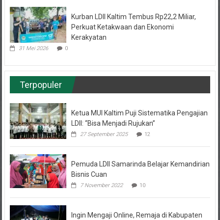
Kurban LDII Kaltim Tembus Rp22,2 Miliar,
Perkuat Ketakwaan dan Ekonomi
Kerakyatan
31 Mei 2026
0
Terpopuler
Ketua MUI Kaltim Puji Sistematika Pengajian
LDII: “Bisa Menjadi Rujukan”
27 September 2025
12
Pemuda LDII Samarinda Belajar Kemandirian
Bisnis Cuan
7 November 2022
10
Ingin Mengaji Online, Remaja di Kabupaten
Paser ini Naik Bukit Mencari Sinyal