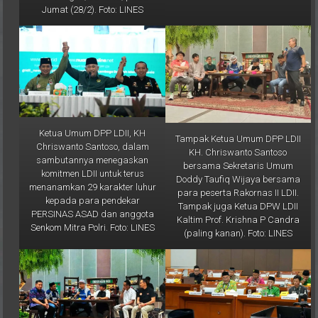
Ketua Umum DPP LDII, KH
Tampak Ketua Umum DPP LDII
Chriswanto Santoso, dalam
KH. Chriswanto Santoso
sambutannya menegaskan
bersama Sekretaris Umum
komitmen LDII untuk terus
Doddy Taufiq Wijaya bersama
menanamkan 29 karakter luhur
para peserta Rakornas II LDII.
kepada para pendekar
Tampak juga Ketua DPW LDII
PERSINAS ASAD dan anggota
Kaltim Prof. Krishna P Candra
Senkom Mitra Polri. Foto: LINES
(paling kanan). Foto: LINES