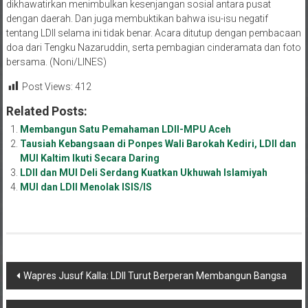
dengan daerah. Dan juga membuktikan bahwa isu-isu negatif
tentang LDII selama ini tidak benar. Acara ditutup dengan pembacaan
doa dari Tengku Nazaruddin, serta pembagian cinderamata dan foto
bersama. (Noni/LINES)
Post Views:
412
Related Posts:
Membangun Satu Pemahaman LDII-MPU Aceh
Tausiah Kebangsaan di Ponpes Wali Barokah Kediri, LDII dan
MUI Kaltim Ikuti Secara Daring
LDII dan MUI Deli Serdang Kuatkan Ukhuwah Islamiyah
MUI dan LDII Menolak ISIS/IS
Navigasi
Wapres Jusuf Kalla: LDII Turut Berperan Membangun Bangsa
pos
Ini Isi Kesepakatan LDII Bersama Ormas Jaga Lingkungan