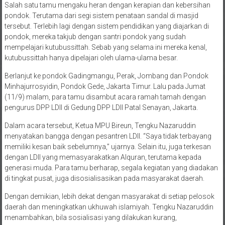
pondok. Terutama dari segi sistem penataan sandal di masjid
tersebut. Terlebih lagi dengan sistem pendidikan yang diajarkan di
pondok, mereka takjub dengan santri pondok yang sudah
mempelajari kutubussittah. Sebab yang selama ini mereka kenal,
kutubussittah hanya dipelajari oleh ulama-ulama besar.
Berlanjut ke pondok Gadingmangu, Perak, Jombang dan Pondok
Minhajurrosyidin, Pondok Gede, Jakarta Timur. Lalu pada Jumat
(11/9) malam, para tamu disambut acara ramah tamah dengan
pengurus DPP LDII di Gedung DPP LDII Patal Senayan, Jakarta.
Dalam acara tersebut, Ketua MPU Bireun, Tengku Nazaruddin
menyatakan bangga dengan pesantren LDII. “Saya tidak terbayang
memiliki kesan baik sebelumnya,” ujarnya. Selain itu, juga terkesan
dengan LDII yang memasyarakatkan Alquran, terutama kepada
generasi muda. Para tamu berharap, segala kegiatan yang diadakan
di tingkat pusat, juga disosialisasikan pada masyarakat daerah.
Dengan demikian, lebih dekat dengan masyarakat di setiap pelosok
daerah dan meningkatkan ukhuwah islamiyah. Tengku Nazaruddin
menambahkan, bila sosialisasi yang dilakukan kurang,
dikhawatirkan menimbulkan kesenjangan sosial antara pusat