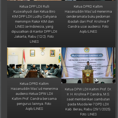
Ketua DPP LDII Rulli
Ketua DPRD Kaltim
Kuswahyudi dan Ketua Biro
Hasanuddin Mas'ud menerima
KIM DPP LDII Ludhy Cahyana
cenderamata buku pedoman
memimpin Rakor KIM dan
ibadah dari Prof. Krishna P
LINES se-Indonesia, yang
Candra usai audiensi. Foto:
dipusatkan di Kantor DPP LDII
Aqib/LINES
Jakarta, Rabu (12/2). Foto:
LINES
Ketua DPRD Kaltim
Hasanuddin Mas'ud menerima
Ketua DPW LDII Kaltim Prof. Dr.
audiensi Ketua DPW LDII
Ir. H. Krishna P Candra, M.S.
Kaltim Prof. Candra bersama
saat memberikan sambutan
pengurus lainnya. Foto:
pada Musda ke-7 DPD LDII
Aqib/LINES
Kab. Berau, Rabu (29/1/2025).
Foto: LINES