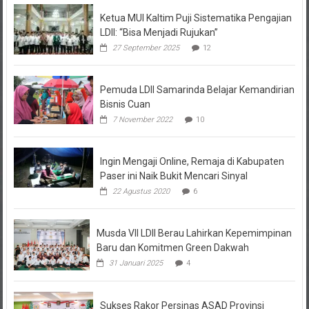
Ketua MUI Kaltim Puji Sistematika Pengajian
LDII: “Bisa Menjadi Rujukan”
27 September 2025
12
Pemuda LDII Samarinda Belajar Kemandirian
Bisnis Cuan
7 November 2022
10
Ingin Mengaji Online, Remaja di Kabupaten
Paser ini Naik Bukit Mencari Sinyal
22 Agustus 2020
6
Musda VII LDII Berau Lahirkan Kepemimpinan
Baru dan Komitmen Green Dakwah
31 Januari 2025
4
Sukses Rakor Persinas ASAD Provinsi
Kalimantan Timur Siap Jalankan Semua