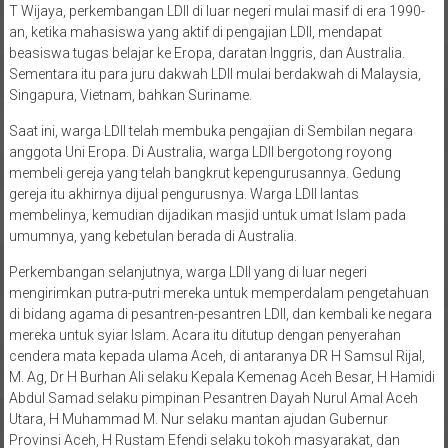
an, ketika mahasiswa yang aktif di pengajian LDII, mendapat
beasiswa tugas belajar ke Eropa, daratan Inggris, dan Australia.
Sementara itu para juru dakwah LDII mulai berdakwah di Malaysia,
Singapura, Vietnam, bahkan Suriname.
Saat ini, warga LDII telah membuka pengajian di Sembilan negara
anggota Uni Eropa. Di Australia, warga LDII bergotong royong
membeli gereja yang telah bangkrut kepengurusannya. Gedung
gereja itu akhirnya dijual pengurusnya. Warga LDII lantas
membelinya, kemudian dijadikan masjid untuk umat Islam pada
umumnya, yang kebetulan berada di Australia.
Perkembangan selanjutnya, warga LDII yang di luar negeri
mengirimkan putra-putri mereka untuk memperdalam pengetahuan
di bidang agama di pesantren-pesantren LDII, dan kembali ke negara
mereka untuk syiar Islam. Acara itu ditutup dengan penyerahan
cendera mata kepada ulama Aceh, di antaranya DR H Samsul Rijal,
M. Ag, Dr H Burhan Ali selaku Kepala Kemenag Aceh Besar, H Hamidi
Abdul Samad selaku pimpinan Pesantren Dayah Nurul Amal Aceh
Utara, H Muhammad M. Nur selaku mantan ajudan Gubernur
Provinsi Aceh, H Rustam Efendi selaku tokoh masyarakat, dan
Tengku H Burhan selaku ketua DPW LDII Provinsi Aceh.