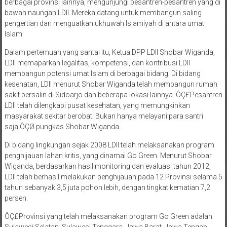
bawah naungan LDII. Mereka datang untuk membangun saling
pengertian dan menguatkan ukhuwah Islamiyah di antara umat
Islam.
Dalam pertemuan yang santai itu, Ketua DPP LDII Shobar Wiganda,
LDII memaparkan legalitas, kompetensi, dan kontribusi LDII
membangun potensi umat Islam di berbagai bidang. Di bidang
kesehatan, LDII menurut Shobar Wiganda telah membangun rumah
sakit bersalin di Sidoarjo dan beberapa lokasi lainnya. ÔÇ£Pesantren
LDII telah dilengkapi pusat kesehatan, yang memungkinkan
masyarakat sekitar berobat. Bukan hanya melayani para santri
saja,ÔÇØ pungkas Shobar Wiganda.
Di bidang lingkungan sejak 2008 LDII telah melaksanakan program
penghijauan lahan kritis, yang dinamai Go Green. Menurut Shobar
Wiganda, berdasarkan hasil monitoring dan evaluasi tahun 2012,
LDII telah berhasil melakukan penghijauan pada 12 Provinsi selama 5
tahun sebanyak 3,5 juta pohon lebih, dengan tingkat kematian 7,2
persen.
ÔÇ£Provinsi yang telah melaksanakan program Go Green adalah
Sulawesi Selatan, Sulawesi Tenggara, Jawa Barat, Jawa Tengah,