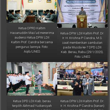
Ketua DPRD Kaltim
Hasanuddin Mas'ud menerima
Ketua DPW LDII Kaltim Prof. Dr.
audiensi Ketua DPW LDII
Ir. H. Krishna P Candra, M.S.
Kaltim Prof. Candra bersama
saat memberikan sambutan
pengurus lainnya. Foto:
pada Musda ke-7 DPD LDII
Aqib/LINES
Kab. Berau, Rabu (29/1/2025).
Foto: LINES
Ketua DPD LDII Kab. berau
Ketua DPW LDII Kaltim Prof. Dr.
terpilih Akhmad Yudiansyah
Ir. H. Krishna P Candra (kanan)
menerima bendera pataka
bersama H. KE Waspodo dari
dari Prof. Candra sebagai
Senkom Mitra Polri Kaltim usai