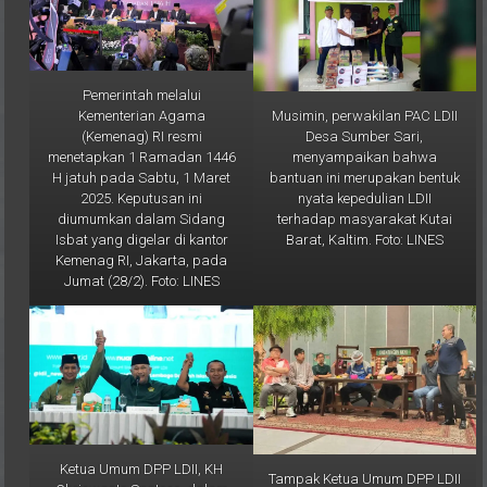
Pemerintah melalui
Musimin, perwakilan PAC LDII
Kementerian Agama
Desa Sumber Sari,
(Kemenag) RI resmi
menyampaikan bahwa
menetapkan 1 Ramadan 1446
bantuan ini merupakan bentuk
H jatuh pada Sabtu, 1 Maret
nyata kepedulian LDII
2025. Keputusan ini
terhadap masyarakat Kutai
diumumkan dalam Sidang
Barat, Kaltim. Foto: LINES
Isbat yang digelar di kantor
Kemenag RI, Jakarta, pada
Jumat (28/2). Foto: LINES
Ketua Umum DPP LDII, KH
Tampak Ketua Umum DPP LDII
Chriswanto Santoso, dalam
KH. Chriswanto Santoso