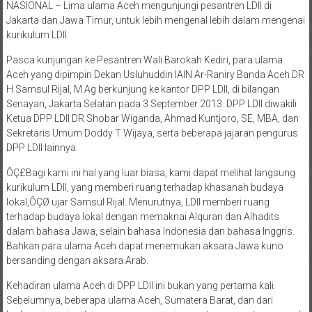
Jakarta dan Jawa Timur, untuk lebih mengenal lebih dalam mengenai
kurikulum LDII.
Pasca kunjungan ke Pesantren Wali Barokah Kediri, para ulama
Aceh yang dipimpin Dekan Usluhuddin IAIN Ar-Raniry Banda Aceh DR
H Samsul Rijal, M.Ag berkunjung ke kantor DPP LDII, di bilangan
Senayan, Jakarta Selatan pada 3 September 2013. DPP LDII diwakili
Ketua DPP LDII DR Shobar Wiganda, Ahmad Kuntjoro, SE, MBA, dan
Sekretaris Umum Doddy T Wijaya, serta beberapa jajaran pengurus
DPP LDII lainnya.
ÔÇ£Bagi kami ini hal yang luar biasa, kami dapat melihat langsung
kurikulum LDII, yang memberi ruang terhadap khasanah budaya
lokal,ÔÇØ ujar Samsul Rijal. Menurutnya, LDII memberi ruang
terhadap budaya lokal dengan memaknai Alquran dan Alhadits
dalam bahasa Jawa, selain bahasa Indonesia dan bahasa Inggris.
Bahkan para ulama Aceh dapat menemukan aksara Jawa kuno
bersanding dengan aksara Arab.
Kehadiran ulama Aceh di DPP LDII ini bukan yang pertama kali.
Sebelumnya, beberapa ulama Aceh, Sumatera Barat, dan dari
berbagai provinsi lainnya, mengunjungi pesantren-pesantren yang di