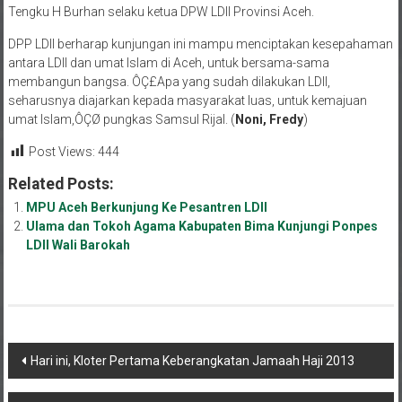
DPP LDII berharap kunjungan ini mampu menciptakan kesepahaman
antara LDII dan umat Islam di Aceh, untuk bersama-sama
membangun bangsa. ÔÇ£Apa yang sudah dilakukan LDII,
seharusnya diajarkan kepada masyarakat luas, untuk kemajuan
umat Islam,ÔÇØ pungkas Samsul Rijal. (
Noni, Fredy
)
Post Views:
444
Related Posts:
MPU Aceh Berkunjung Ke Pesantren LDII
Ulama dan Tokoh Agama Kabupaten Bima Kunjungi Ponpes
LDII Wali Barokah
Navigasi
Hari ini, Kloter Pertama Keberangkatan Jamaah Haji 2013
pos
Informasi Haji: Himbauan Menggunakan Masker Hingga