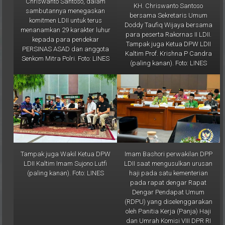
sambutannya menegaskan
bersama Sekretaris Umum
komitmen LDII untuk terus
Doddy Taufiq Wijaya bersama
menanamkan 29 karakter luhur
para peserta Rakornas II LDII.
kepada para pendekar
Tampak juga Ketua DPW LDII
PERSINAS ASAD dan anggota
Kaltim Prof. Krishna P Candra
Senkom Mitra Polri. Foto: LINES
(paling kanan). Foto: LINES
Tampak juga Wakil Ketua DPW
Imam Bashori perwakilan DPP
LDII Kaltim Imam Sujono Lutfi
LDII saat mengusulkan urusan
(paling kanan). Foto: LINES
haji pada satu kementerian
pada rapat dengar Rapat
Dengar Pendapat Umum
(RDPU) yang diselenggarakan
oleh Panitia Kerja (Panja) Haji
dan Umrah Komisi VIII DPR RI
bersama Majelis Ulama