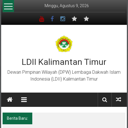
Lompat
Minggu, Agustus 9, 2026
ke
konten
LDII Kalimantan Timur
Dewan Pimpinan Wilayah (DPW) Lembaga Dakwah Islam
Indonesia (LDII) Kalimantan Timur
Berita Baru:
Menempa Generasi Muda Berkarakter Luhur
di Bumi Perkemahan Makroman Indah