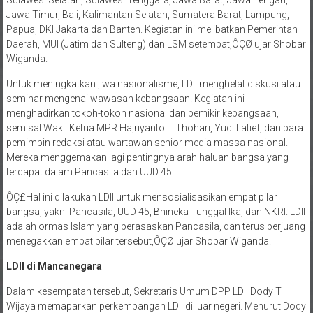
Jawa Timur, Bali, Kalimantan Selatan, Sumatera Barat, Lampung,
Papua, DKI Jakarta dan Banten. Kegiatan ini melibatkan Pemerintah
Daerah, MUI (Jatim dan Sulteng) dan LSM setempat,ÔÇØ ujar Shobar
Wiganda.
Untuk meningkatkan jiwa nasionalisme, LDII menghelat diskusi atau
seminar mengenai wawasan kebangsaan. Kegiatan ini
menghadirkan tokoh-tokoh nasional dan pemikir kebangsaan,
semisal Wakil Ketua MPR Hajriyanto T Thohari, Yudi Latief, dan para
pemimpin redaksi atau wartawan senior media massa nasional.
Mereka menggemakan lagi pentingnya arah haluan bangsa yang
terdapat dalam Pancasila dan UUD 45.
ÔÇ£Hal ini dilakukan LDII untuk mensosialisasikan empat pilar
bangsa, yakni Pancasila, UUD 45, Bhineka Tunggal Ika, dan NKRI. LDII
adalah ormas Islam yang berasaskan Pancasila, dan terus berjuang
menegakkan empat pilar tersebut,ÔÇØ ujar Shobar Wiganda.
LDII di Mancanegara
Dalam kesempatan tersebut, Sekretaris Umum DPP LDII Dody T
Wijaya memaparkan perkembangan LDII di luar negeri. Menurut Dody
T Wijaya, perkembangan LDII di luar negeri mulai masif di era 1990-