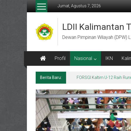
Lompat
Jumat, Agustus 7, 2026
ke
konten
LDII Kalimantan 
Dewan Pimpinan Wilayah (DPW) L
Profil
Nasional
IKN
Kali
Berita Baru:
Menempa Generasi Muda Berk