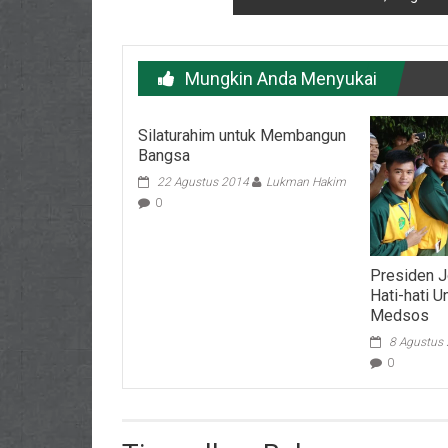
Mungkin Anda Menyukai
Silaturahim untuk Membangun
Bangsa
22 Agustus 2014
Lukman Hakim
0
Presiden J
Hati-hati U
Medsos
8 Agustus
0