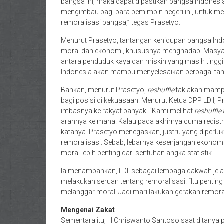
bangsa ini, maka dapat dipastikan bangsa Indones
mengimbau bagi para pemimpin negeri ini, untuk me
remoralisasi bangsa,” tegas Prasetyo.
Menurut Prasetyo, tantangan kehidupan bangsa Indo
moral dan ekonomi, khususnya menghadapi Masyar
antara penduduk kaya dan miskin yang masih tinggi. 
Indonesia akan mampu menyelesaikan berbagai ta
Bahkan, menurut Prasetyo,
reshuffle
tak akan mampu
bagi posisi di kekuasaan. Menurut Ketua DPP LDII, P
imbasnya ke rakyat banyak. “Kami melihat
reshuffle
arahnya ke mana. Kalau pada akhirnya cuma redistrib
katanya. Prasetyo menegaskan, justru yang diperluk
remoralisasi. Sebab, lebarnya kesenjangan ekonomi
moral lebih penting dari sentuhan angka statistik.
Ia menambahkan, LDII sebagai lembaga dakwah jelas
melakukan seruan tentang remoralisasi. “Itu penting
melanggar moral. Jadi mari lakukan gerakan remoral
Mengenai Zakat
Sementara itu, H Chriswanto Santoso saat ditanya