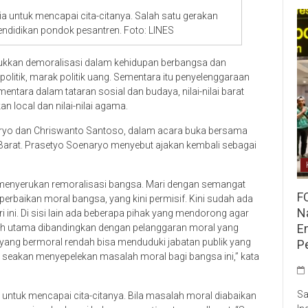
 untuk mencapai cita-citanya. Salah satu gerakan
endidikan pondok pesantren. Foto: LINES
ukkan demoralisasi dalam kehidupan berbangsa dan
politik, marak politik uang. Sementara itu penyelenggaraan
ntara dalam tataran sosial dan budaya, nilai-nilai barat
 local dan nilai-nilai agama.
naryo dan Chriswanto Santoso, dalam acara buka bersama
Barat. Prasetyo Soenaryo menyebut ajakan kembali sebagai
 menyerukan remoralisasi bangsa. Mari dengan semangat
F
rbaikan moral bangsa, yang kini permisif. Kini sudah ada
Na
i ini. Di sisi lain ada beberapa pihak yang mendorong agar
E
bih utama dibandingkan dengan pelanggaran moral yang
g yang bermoral rendah bisa menduduki jabatan publik yang
P
an seakan menyepelekan masalah moral bagi bangsa ini,” kata
Sa
 untuk mencapai cita-citanya. Bila masalah moral diabaikan