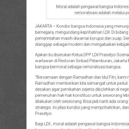
Moral adalah pengawal bangsa Indonesia
remoralisasi adalah melalui p
JAKARTA – Kondisi bangsa Indonesia yang menunj
bernegara, mengundang keprihatinan LDII. Di bidang 
pemerintahan masih diwarnai korupsi dan suap. Seme
dianggap sebagai modern dan mengabaikan kebijakan
Ajakan itu diserukan Ketua DPP LDII Prasetyo Soe
wartawan di Restoran Sinbad Petamburan, Jakarta 
bangsa bermoral sebagai remoralisasi bangsa.
“Bersamaan dengan Ramadhan dan Idul Fitri, kami
Ramadhan memberikan kita semangat untuk peduli pe
desakan agar pernikahan sejenis dibolehkan di neger
pemenuhan hak-hak konstitusi untuk seseorang le
dilakukan oleh seseorang. Bisa jadi nanti ada oran
strategis. Ini jelas kondisi yang memprihatinkan, d
Prasetyo.
Bagi LDII , moral adalah pengawal bangsa Indonesia