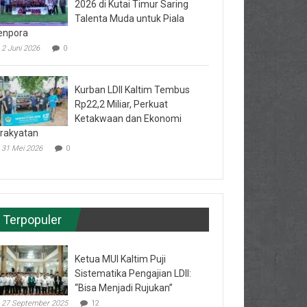
2026 di Kutai Timur Saring
Talenta Muda untuk Piala
enpora
2 Juni 2026
0
Kurban LDII Kaltim Tembus
Rp22,2 Miliar, Perkuat
Ketakwaan dan Ekonomi
rakyatan
31 Mei 2026
0
Terpopuler
Ketua MUI Kaltim Puji
Sistematika Pengajian LDII:
“Bisa Menjadi Rujukan”
27 September 2025
12