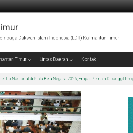
Timur
embaga Dakwah Islam Indonesia (LDII) Kalimantan Timur
mantan Timur
Lintas Daerah
Kontak
arakter Luhur di Bumi Perkemahan Makroman Indah melalui CAI ke-47