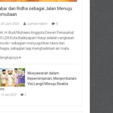
abar dan Ridha sebagai Jalan Menuju
emuliaan
20 Juni 2025
Lukman Hakim
0
eh: H. Budi Muhaeni Anggota Dewan Penasehat
D LDII Kota Balikpapan Hidup adalah rangkaian
isode—sebagian menyuguhkan tawa dan
hagia, sebagian lagi menghadirkan air mata
lengkapnya
Musyawarah dalam
Kepemimpinan, Menjembatani
Visi Langit Menuju Realita
umi
10 Juni 2025
2