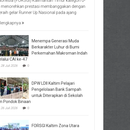
donesia (FORSGI) Kalimantan Timur kategori U-
 menorehkan prestasi membanggakan dengan
raih gelar Runner Up Nasional pada ajang
lengkapnya
Menempa Generasi Muda
Berkarakter Luhur di Bumi
Perkemahan Makroman Indah
lalui CAI ke-47
28 Juli 2026
0
DPW LDII Kaltim Pelajari
Pengelolaan Bank Sampah
untuk Diterapkan di Sekolah
n Pondok Binaan
26 Juli 2026
0
FORSGI Kaltim Zona Utara