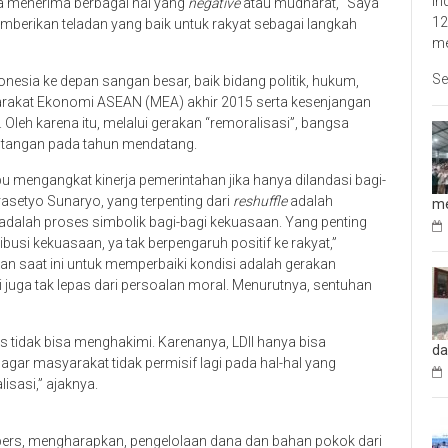
In
ia menerima berbagai hal yang
negative
atau mudharat, “Saya
12
mberikan teladan yang baik untuk rakyat sebagai langkah
me
Se
nesia ke depan sangan besar, baik bidang politik, hukum,
akat Ekonomi ASEAN (MEA) akhir 2015 serta kesenjangan
Oleh karena itu, melalui gerakan “remoralisasi”, bangsa
ntangan pada tahun mendatang.
 mengangkat kinerja pemerintahan jika hanya dilandasi bagi-
rasetyo Sunaryo, yang terpenting dari
reshuffle
adalah
me
adalah proses simbolik bagi-bagi kekuasaan. Yang penting
usi kekuasaan, ya tak berpengaruh positif ke rakyat,”
an saat ini untuk memperbaiki kondisi adalah gerakan
 juga tak lepas dari persoalan moral. Menurutnya, sentuhan
 tidak bisa menghakimi. Karenanya, LDII hanya bisa
da
 agar masyarakat tidak permisif lagi pada hal-hal yang
isasi,” ajaknya.
 pers, mengharapkan, pengelolaan dana dan bahan pokok dari