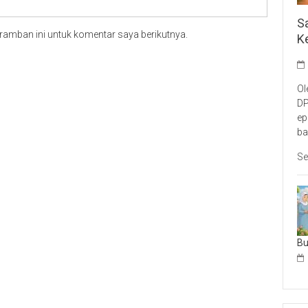
S
ramban ini untuk komentar saya berikutnya.
K
Ol
DP
ep
ba
Se
B