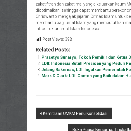
zakat fitrah dan zakat mal yang dikeluarkan kaum M
dioptimalkan, sehingga dapat membantu perekonom
Chriswanto mengajak jajaran Ormas Islam untuk ber
membantu bagi umat Islam yang membutuhkan mau
infrastruktur umat Islam Indonesia.
Post Views:
398
Related Posts:
Prasetyo Sunaryo, Tokoh Pemikir dan Ketua 
LDII: Indonesia Butuh Presiden yang Peduli 
Jelang Rakernas, LDII Ingatkan Pemerintah F
Mark D Clark: LDII Contoh yang Baik dalam 
Navigasi
Kemitraan UMKM Perlu Konsolidasi
pos
Buka Puasa Bersama, Tingkatkan