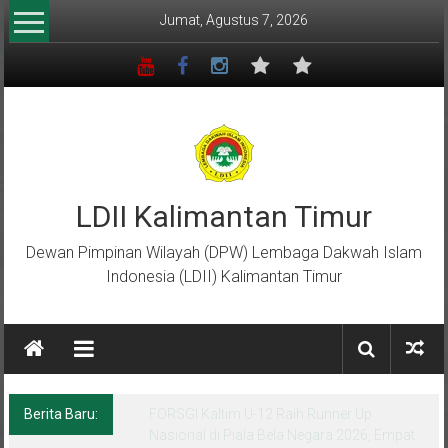
Lompat
Jumat, Agustus 7, 2026
ke
konten
LDII Kalimantan Timur
Dewan Pimpinan Wilayah (DPW) Lembaga Dakwah Islam
Indonesia (LDII) Kalimantan Timur
Berita Baru:
Menempa Generasi Muda Berkarakter Luhur
di Bumi Perkemahan Makroman Indah