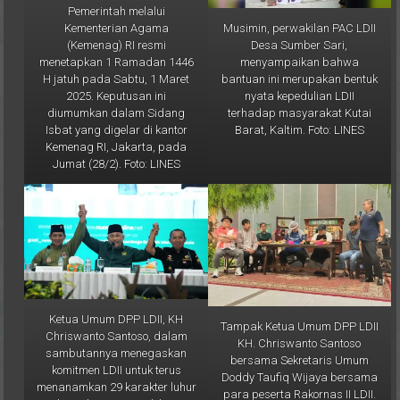
Musimin, perwakilan PAC LDII
Kementerian Agama
Desa Sumber Sari,
(Kemenag) RI resmi
menyampaikan bahwa
menetapkan 1 Ramadan 1446
bantuan ini merupakan bentuk
H jatuh pada Sabtu, 1 Maret
nyata kepedulian LDII
2025. Keputusan ini
terhadap masyarakat Kutai
diumumkan dalam Sidang
Barat, Kaltim. Foto: LINES
Isbat yang digelar di kantor
Kemenag RI, Jakarta, pada
Jumat (28/2). Foto: LINES
Ketua Umum DPP LDII, KH
Tampak Ketua Umum DPP LDII
Chriswanto Santoso, dalam
KH. Chriswanto Santoso
sambutannya menegaskan
bersama Sekretaris Umum
komitmen LDII untuk terus
Doddy Taufiq Wijaya bersama
menanamkan 29 karakter luhur
para peserta Rakornas II LDII.
kepada para pendekar
Tampak juga Ketua DPW LDII