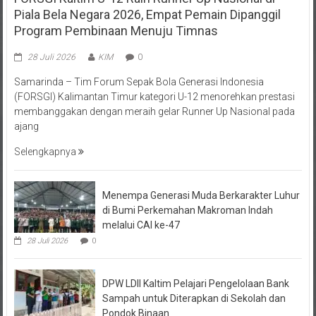
Program Pembinaan Menuju Timnas
28 Juli 2026
KIM
0
Samarinda – Tim Forum Sepak Bola Generasi Indonesia
(FORSGI) Kalimantan Timur kategori U-12 menorehkan prestasi
membanggakan dengan meraih gelar Runner Up Nasional pada
ajang
Selengkapnya
Menempa Generasi Muda Berkarakter Luhur
di Bumi Perkemahan Makroman Indah
melalui CAI ke-47
28 Juli 2026
0
DPW LDII Kaltim Pelajari Pengelolaan Bank
Sampah untuk Diterapkan di Sekolah dan
Pondok Binaan
26 Juli 2026
0