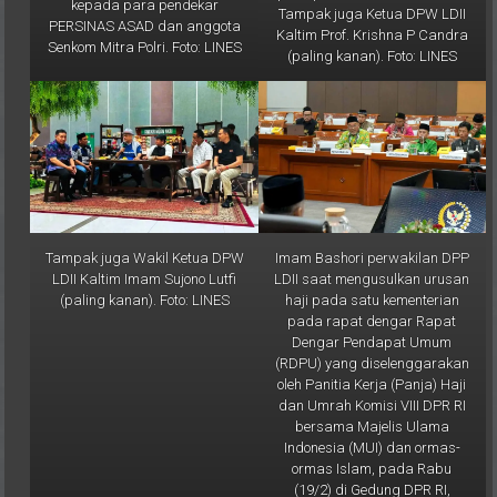
PERSINAS ASAD dan anggota
Kaltim Prof. Krishna P Candra
Senkom Mitra Polri. Foto: LINES
(paling kanan). Foto: LINES
Tampak juga Wakil Ketua DPW
Imam Bashori perwakilan DPP
LDII Kaltim Imam Sujono Lutfi
LDII saat mengusulkan urusan
(paling kanan). Foto: LINES
haji pada satu kementerian
pada rapat dengar Rapat
Dengar Pendapat Umum
(RDPU) yang diselenggarakan
oleh Panitia Kerja (Panja) Haji
dan Umrah Komisi VIII DPR RI
bersama Majelis Ulama
Indonesia (MUI) dan ormas-
ormas Islam, pada Rabu
(19/2) di Gedung DPR RI,
Jakarta. Foto: LINES