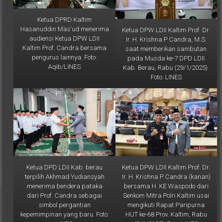
Ketua DPRD Kaltim
Hasanuddin Mas'ud menerima
Ketua DPW LDII Kaltim Prof. Dr.
audiensi Ketua DPW LDII
Ir. H. Krishna P Candra, M.S.
Kaltim Prof. Candra bersama
saat memberikan sambutan
pengurus lainnya. Foto:
pada Musda ke-7 DPD LDII
Aqib/LINES
Kab. Berau, Rabu (29/1/2025).
Foto: LINES
Ketua DPD LDII Kab. berau
Ketua DPW LDII Kaltim Prof. Dr.
terpilih Akhmad Yudiansyah
Ir. H. Krishna P Candra (kanan)
menerima bendera pataka
bersama H. KE Waspodo dari
dari Prof. Candra sebagai
Senkom Mitra Polri Kaltim usai
simbol pergantian
mengikuti Rapat Paripurna
kepemimpinan yang baru. Foto:
HUT ke-68 Prov. Kaltim, Rabu
LINES
(8/1/2025). Foto: LINES