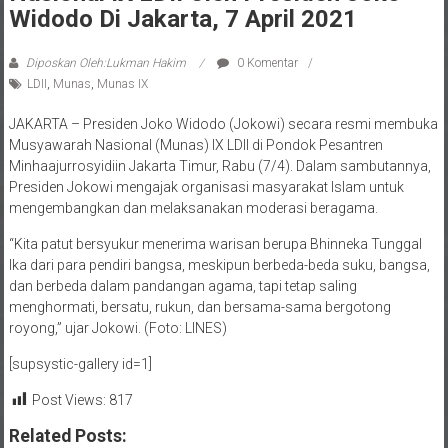
Diposkan Oleh:Lukman Hakim
0 Komentar
LDII
,
Munas
,
Munas IX
JAKARTA – Presiden Joko Widodo (Jokowi) secara resmi membuka
Musyawarah Nasional (Munas) IX LDII di Pondok Pesantren
Minhaajurrosyidiin Jakarta Timur, Rabu (7/4). Dalam sambutannya,
Presiden Jokowi mengajak organisasi masyarakat Islam untuk
mengembangkan dan melaksanakan moderasi beragama.
“Kita patut bersyukur menerima warisan berupa Bhinneka Tunggal
Ika dari para pendiri bangsa, meskipun berbeda-beda suku, bangsa,
dan berbeda dalam pandangan agama, tapi tetap saling
menghormati, bersatu, rukun, dan bersama-sama bergotong
royong,” ujar Jokowi. (Foto: LINES)
[supsystic-gallery id=1]
Post Views:
817
Related Posts:
Munas IX LDII, Presiden Joko Widodo Dorong Ormas Islam