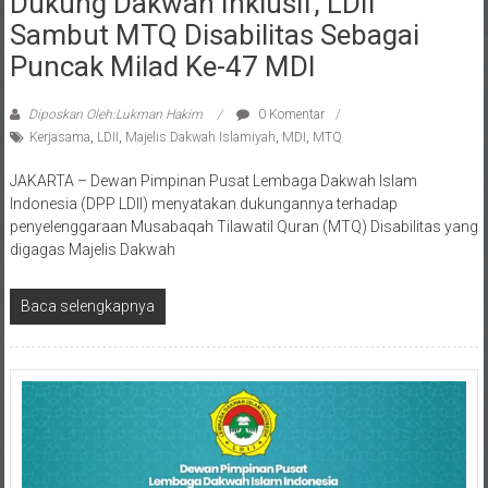
Sambut MTQ Disabilitas Sebagai
Puncak Milad Ke-47 MDI
Diposkan Oleh:Lukman Hakim
0 Komentar
Kerjasama
,
LDII
,
Majelis Dakwah Islamiyah
,
MDI
,
MTQ
JAKARTA – Dewan Pimpinan Pusat Lembaga Dakwah Islam
Indonesia (DPP LDII) menyatakan dukungannya terhadap
penyelenggaraan Musabaqah Tilawatil Quran (MTQ) Disabilitas yang
digagas Majelis Dakwah
Baca selengkapnya