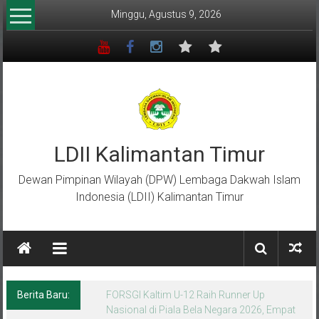
Lompat
Minggu, Agustus 9, 2026
ke
konten
LDII Kalimantan Timur
Dewan Pimpinan Wilayah (DPW) Lembaga Dakwah Islam
Indonesia (LDII) Kalimantan Timur
Berita Baru:
Menempa Generasi Muda Berkarakter Luhur
di Bumi Perkemahan Makroman Indah