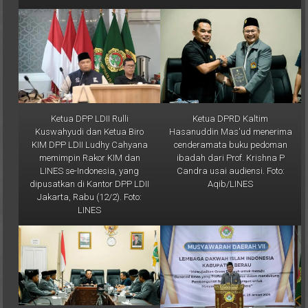
Ketua DPP LDII Rulli
Ketua DPRD Kaltim
Kuswahyudi dan Ketua Biro
Hasanuddin Mas'ud menerima
KIM DPP LDII Ludhy Cahyana
cenderamata buku pedoman
memimpin Rakor KIM dan
ibadah dari Prof. Krishna P
LINES se-Indonesia, yang
Candra usai audiensi. Foto:
dipusatkan di Kantor DPP LDII
Aqib/LINES
Jakarta, Rabu (12/2). Foto:
LINES
Ketua DPRD Kaltim