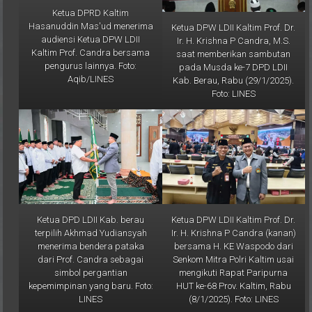
Hasanuddin Mas'ud menerima
Ketua DPW LDII Kaltim Prof. Dr.
audiensi Ketua DPW LDII
Ir. H. Krishna P Candra, M.S.
Kaltim Prof. Candra bersama
saat memberikan sambutan
pengurus lainnya. Foto:
pada Musda ke-7 DPD LDII
Aqib/LINES
Kab. Berau, Rabu (29/1/2025).
Foto: LINES
Ketua DPD LDII Kab. berau
Ketua DPW LDII Kaltim Prof. Dr.
terpilih Akhmad Yudiansyah
Ir. H. Krishna P Candra (kanan)
menerima bendera pataka
bersama H. KE Waspodo dari
dari Prof. Candra sebagai
Senkom Mitra Polri Kaltim usai
simbol pergantian
mengikuti Rapat Paripurna
kepemimpinan yang baru. Foto:
HUT ke-68 Prov. Kaltim, Rabu
LINES
(8/1/2025). Foto: LINES
Galeri