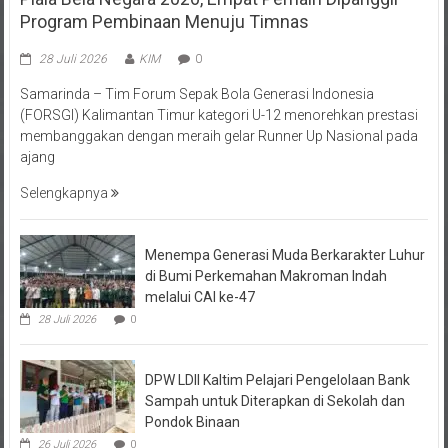
Program Pembinaan Menuju Timnas
28 Juli 2026
KIM
0
Samarinda – Tim Forum Sepak Bola Generasi Indonesia
(FORSGI) Kalimantan Timur kategori U-12 menorehkan prestasi
membanggakan dengan meraih gelar Runner Up Nasional pada
ajang
Selengkapnya
Menempa Generasi Muda Berkarakter Luhur
di Bumi Perkemahan Makroman Indah
melalui CAI ke-47
28 Juli 2026
0
DPW LDII Kaltim Pelajari Pengelolaan Bank
Sampah untuk Diterapkan di Sekolah dan
Pondok Binaan
26 Juli 2026
0