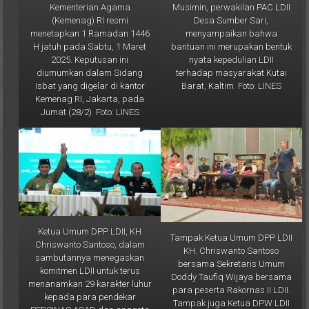
Desa Sumber Sari,
(Kemenag) RI resmi
menyampaikan bahwa
menetapkan 1 Ramadan 1446
bantuan ini merupakan bentuk
H jatuh pada Sabtu, 1 Maret
nyata kepedulian LDII
2025. Keputusan ini
terhadap masyarakat Kutai
diumumkan dalam Sidang
Barat, Kaltim. Foto: LINES
Isbat yang digelar di kantor
Kemenag RI, Jakarta, pada
Jumat (28/2). Foto: LINES
Ketua Umum DPP LDII, KH
Tampak Ketua Umum DPP LDII
Chriswanto Santoso, dalam
KH. Chriswanto Santoso
sambutannya menegaskan
bersama Sekretaris Umum
komitmen LDII untuk terus
Doddy Taufiq Wijaya bersama
menanamkan 29 karakter luhur
para peserta Rakornas II LDII.
kepada para pendekar
Tampak juga Ketua DPW LDII
PERSINAS ASAD dan anggota
Kaltim Prof. Krishna P Candra
Senkom Mitra Polri. Foto: LINES