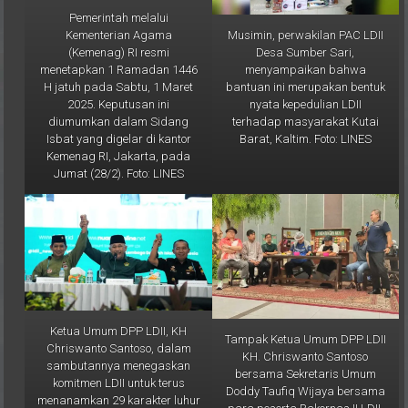
Pemerintah melalui
Musimin, perwakilan PAC LDII
Kementerian Agama
Desa Sumber Sari,
(Kemenag) RI resmi
menyampaikan bahwa
menetapkan 1 Ramadan 1446
bantuan ini merupakan bentuk
H jatuh pada Sabtu, 1 Maret
nyata kepedulian LDII
2025. Keputusan ini
terhadap masyarakat Kutai
diumumkan dalam Sidang
Barat, Kaltim. Foto: LINES
Isbat yang digelar di kantor
Kemenag RI, Jakarta, pada
Jumat (28/2). Foto: LINES
Ketua Umum DPP LDII, KH
Tampak Ketua Umum DPP LDII
Chriswanto Santoso, dalam
KH. Chriswanto Santoso
sambutannya menegaskan
bersama Sekretaris Umum
komitmen LDII untuk terus
Doddy Taufiq Wijaya bersama
menanamkan 29 karakter luhur