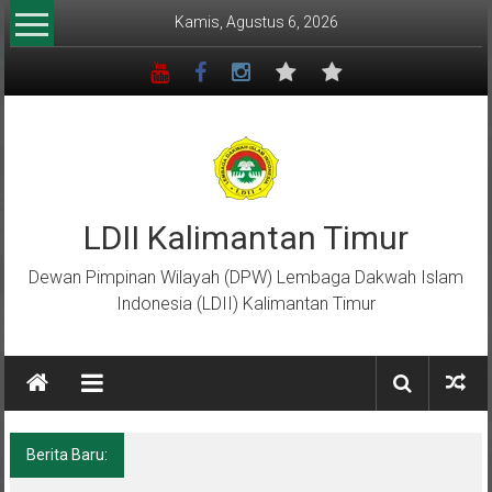
Lompat
Kamis, Agustus 6, 2026
ke
konten
LDII Kalimantan Timur
Dewan Pimpinan Wilayah (DPW) Lembaga Dakwah Islam
Indonesia (LDII) Kalimantan Timur
Berita Baru:
Menempa Generasi Muda Berkarakter Luhur
di Bumi Perkemahan Makroman Indah