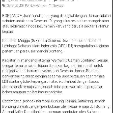
Diposkan Oleh:Lines Bontang
0 Komentar
Generus LDII
,
Pondok Harmoni
,
Tri Sukses
BONTANG – Usia mandiri atau yang disingkat dengan Usman adalah
sebutan untuk para Generus LDII yang lulus sekolah menengah atas
atau sederajat hingga belum menikah, yang berusia sekitar 17 tahun
keatas.
Pada hari Minggu (8/3) para Generus Dewan Pimpinan Daerah
Lembaga Dakwah Islam Indonesia (DPD LDII) mengadakan kegiatan
pertemuan para usia mandiri Bontang.
Kegiatan ini mengangkat tema “
Gathering
Usman Bontang”. Sesuai
dengan tema tersebut, tujuan diadakan kegiatan ini adalah untuk
menjadi wadah bertemunya seluruh Generus Usman Bontang
bahkan saling akrab dengan sesama, juga bertujuan agar remaja
LDII Bontang tidak terpengaruh atau ikut terlibat dengan kasus
aborsi, anak remaja yang sudah tidak perawan akibat pergaulan
bebas ataupun terlibat kasus narkoba.
Bertempat di pondok harmoni, Gunung Telihan, Gathering Usman
Bontang diawali dengan pembukaan oleh ketua remaja LDII Bontang,
Ahmad Arifin. Dan dilanjutkan dengan sambutan oleh Suliyono