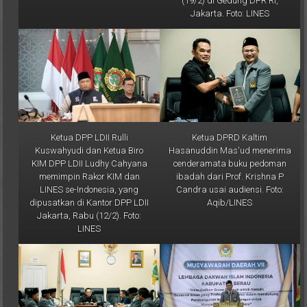
(19/2) di Gedung DPR RI,
Jakarta. Foto: LINES
Ketua DPP LDII Rulli
Ketua DPRD Kaltim
Kuswahyudi dan Ketua Biro
Hasanuddin Mas'ud menerima
KIM DPP LDII Ludhy Cahyana
cenderamata buku pedoman
memimpin Rakor KIM dan
ibadah dari Prof. Krishna P
LINES se-Indonesia, yang
Candra usai audiensi. Foto:
dipusatkan di Kantor DPP LDII
Aqib/LINES
Jakarta, Rabu (12/2). Foto:
LINES