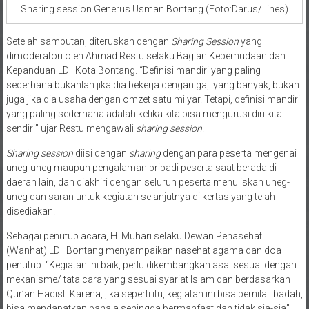
Sharing session Generus Usman Bontang (Foto:Darus/Lines)
Setelah sambutan, diteruskan dengan
Sharing Session
yang
dimoderatori oleh Ahmad Restu selaku Bagian Kepemudaan dan
Kepanduan LDII Kota Bontang. “Definisi mandiri yang paling
sederhana bukanlah jika dia bekerja dengan gaji yang banyak, bukan
juga jika dia usaha dengan omzet satu milyar. Tetapi, definisi mandiri
yang paling sederhana adalah ketika kita bisa mengurusi diri kita
sendiri” ujar Restu mengawali
sharing
session
.
Sharing
session
diisi dengan
sharing
dengan para peserta mengenai
uneg-uneg maupun pengalaman pribadi peserta saat berada di
daerah lain, dan diakhiri dengan seluruh peserta menuliskan uneg-
uneg dan saran untuk kegiatan selanjutnya di kertas yang telah
disediakan.
Sebagai penutup acara, H. Muhari selaku Dewan Penasehat
(Wanhat) LDII Bontang menyampaikan nasehat agama dan doa
penutup. “Kegiatan ini baik, perlu dikembangkan asal sesuai dengan
mekanisme/ tata cara yang sesuai syariat Islam dan berdasarkan
Qur’an Hadist. Karena, jika seperti itu, kegiatan ini bisa bernilai ibadah,
bisa mendapatkan pahala sehingga bermanfaat dan tidak sia-sia”