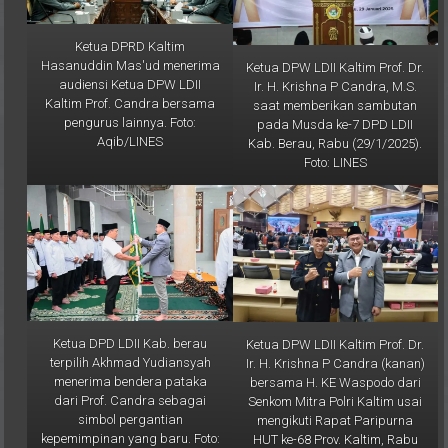
Ketua DPRD Kaltim
Hasanuddin Mas'ud menerima
Ketua DPW LDII Kaltim Prof. Dr.
audiensi Ketua DPW LDII
Ir. H. Krishna P Candra, M.S.
Kaltim Prof. Candra bersama
saat memberikan sambutan
pengurus lainnya. Foto:
pada Musda ke-7 DPD LDII
Aqib/LINES
Kab. Berau, Rabu (29/1/2025).
Foto: LINES
Ketua DPD LDII Kab. berau
Ketua DPW LDII Kaltim Prof. Dr.
terpilih Akhmad Yudiansyah
Ir. H. Krishna P Candra (kanan)
menerima bendera pataka
bersama H. KE Waspodo dari
dari Prof. Candra sebagai
Senkom Mitra Polri Kaltim usai
simbol pergantian
mengikuti Rapat Paripurna
kepemimpinan yang baru. Foto:
HUT ke-68 Prov. Kaltim, Rabu