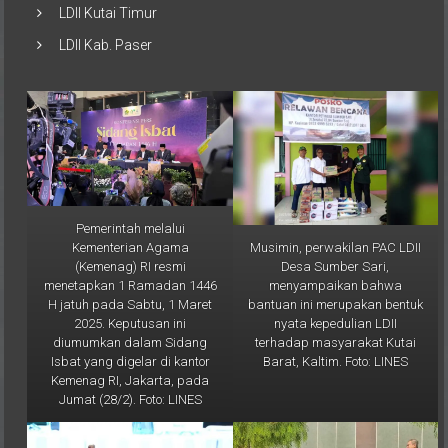
LDII Kutai Timur
LDII Kab. Paser
Pemerintah melalui
Musimin, perwakilan PAC LDII
Kementerian Agama
Desa Sumber Sari,
(Kemenag) RI resmi
menyampaikan bahwa
menetapkan 1 Ramadan 1446
bantuan ini merupakan bentuk
H jatuh pada Sabtu, 1 Maret
nyata kepedulian LDII
2025. Keputusan ini
terhadap masyarakat Kutai
diumumkan dalam Sidang
Barat, Kaltim. Foto: LINES
Isbat yang digelar di kantor
Kemenag RI, Jakarta, pada
Jumat (28/2). Foto: LINES