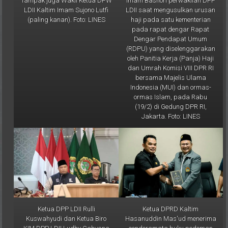
Tampak juga Wakil Ketua DPW
Imam Bashori perwakilan DPP
LDII Kaltim Imam Sujono Lutfi
LDII saat mengusulkan urusan
(paling kanan). Foto: LINES
haji pada satu kementerian
pada rapat dengar Rapat
Dengar Pendapat Umum
(RDPU) yang diselenggarakan
oleh Panitia Kerja (Panja) Haji
dan Umrah Komisi VIII DPR RI
bersama Majelis Ulama
Indonesia (MUI) dan ormas-
ormas Islam, pada Rabu
(19/2) di Gedung DPR RI,
Jakarta. Foto: LINES
Ketua DPP LDII Rulli
Ketua DPRD Kaltim
Kuswahyudi dan Ketua Biro
Hasanuddin Mas'ud menerima