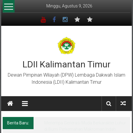
Lompat
Minggu, Agustus 9, 2026
ke
konten
LDII Kalimantan Timur
Dewan Pimpinan Wilayah (DPW) Lembaga Dakwah Islam
Indonesia (LDII) Kalimantan Timur
Berita Baru:
Menempa Generasi Muda Berkarakter Luhur
di Bumi Perkemahan Makroman Indah