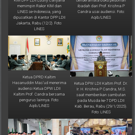
KIM DPP LDII Ludhy Cahyana
cenderamata buku pedoman
memimpin Rakor KIM dan
ibadah dari Prof. Krishna P
LINES se-Indonesia, yang
Candra usai audiensi. Foto:
dipusatkan di Kantor DPP LDII
Aqib/LINES
Jakarta, Rabu (12/2). Foto:
LINES
Ketua DPRD Kaltim
Hasanuddin Mas'ud menerima
Ketua DPW LDII Kaltim Prof. Dr.
audiensi Ketua DPW LDII
Ir. H. Krishna P Candra, M.S.
Kaltim Prof. Candra bersama
saat memberikan sambutan
pengurus lainnya. Foto:
pada Musda ke-7 DPD LDII
Aqib/LINES
Kab. Berau, Rabu (29/1/2025).
Foto: LINES