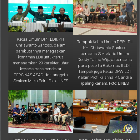
Ketua Umum DPP LDII, KH
Tampak Ketua Umum DPP LDII
Chriswanto Santoso, dalam
KH. Chriswanto Santoso
sambutannya menegaskan
bersama Sekretaris Umum
komitmen LDII untuk terus
Doddy Taufiq Wijaya bersama
menanamkan 29 karakter luhur
para peserta Rakornas II LDII.
kepada para pendekar
Tampak juga Ketua DPW LDII
PERSINAS ASAD dan anggota
Kaltim Prof. Krishna P Candra
Senkom Mitra Polri. Foto: LINES
(paling kanan). Foto: LINES