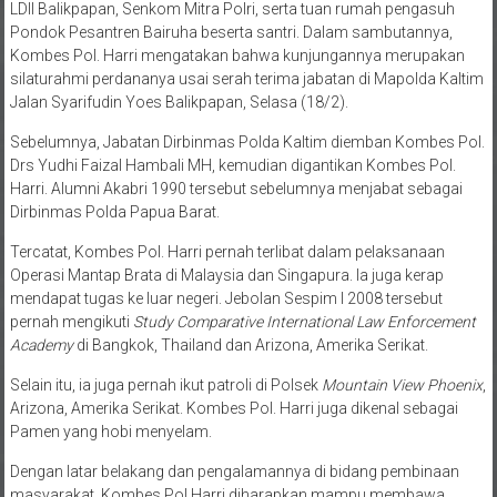
LDII Balikpapan, Senkom Mitra Polri, serta tuan rumah pengasuh
Pondok Pesantren Bairuha beserta santri. Dalam sambutannya,
Kombes Pol. Harri mengatakan bahwa kunjungannya merupakan
silaturahmi perdananya usai serah terima jabatan di Mapolda Kaltim
Jalan Syarifudin Yoes Balikpapan, Selasa (18/2).
Sebelumnya, Jabatan Dirbinmas Polda Kaltim diemban Kombes Pol.
Drs Yudhi Faizal Hambali MH, kemudian digantikan Kombes Pol.
Harri. Alumni Akabri 1990 tersebut sebelumnya menjabat sebagai
Dirbinmas Polda Papua Barat.
Tercatat, Kombes Pol. Harri pernah terlibat dalam pelaksanaan
Operasi Mantap Brata di Malaysia dan Singapura. Ia juga kerap
mendapat tugas ke luar negeri. Jebolan Sespim I 2008 tersebut
pernah mengikuti
Study Comparative International Law Enforcement
Academy
di Bangkok, Thailand dan Arizona, Amerika Serikat.
Selain itu, ia juga pernah ikut patroli di Polsek
Mountain View Phoenix
,
Arizona, Amerika Serikat. Kombes Pol. Harri juga dikenal sebagai
Pamen yang hobi menyelam.
Dengan latar belakang dan pengalamannya di bidang pembinaan
masyarakat, Kombes Pol Harri diharapkan mampu membawa