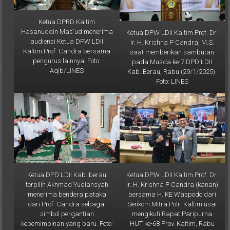
Ketua DPRD Kaltim
Hasanuddin Mas'ud menerima
Ketua DPW LDII Kaltim Prof. Dr.
audiensi Ketua DPW LDII
Ir. H. Krishna P Candra, M.S.
Kaltim Prof. Candra bersama
saat memberikan sambutan
pengurus lainnya. Foto:
pada Musda ke-7 DPD LDII
Aqib/LINES
Kab. Berau, Rabu (29/1/2025).
Foto: LINES
Ketua DPD LDII Kab. berau
Ketua DPW LDII Kaltim Prof. Dr.
terpilih Akhmad Yudiansyah
Ir. H. Krishna P Candra (kanan)
menerima bendera pataka
bersama H. KE Waspodo dari
dari Prof. Candra sebagai
Senkom Mitra Polri Kaltim usai
simbol pergantian
mengikuti Rapat Paripurna
kepemimpinan yang baru. Foto:
HUT ke-68 Prov. Kaltim, Rabu
LINES
(8/1/2025). Foto: LINES