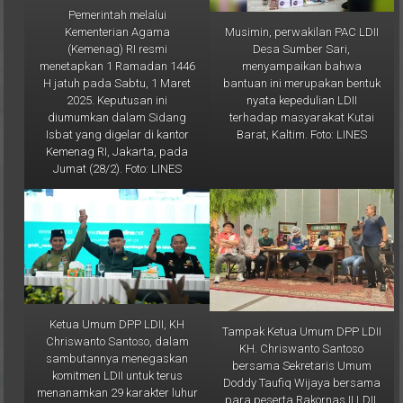
Musimin, perwakilan PAC LDII
Kementerian Agama
Desa Sumber Sari,
(Kemenag) RI resmi
menyampaikan bahwa
menetapkan 1 Ramadan 1446
bantuan ini merupakan bentuk
H jatuh pada Sabtu, 1 Maret
nyata kepedulian LDII
2025. Keputusan ini
terhadap masyarakat Kutai
diumumkan dalam Sidang
Barat, Kaltim. Foto: LINES
Isbat yang digelar di kantor
Kemenag RI, Jakarta, pada
Jumat (28/2). Foto: LINES
Ketua Umum DPP LDII, KH
Tampak Ketua Umum DPP LDII
Chriswanto Santoso, dalam
KH. Chriswanto Santoso
sambutannya menegaskan
bersama Sekretaris Umum
komitmen LDII untuk terus
Doddy Taufiq Wijaya bersama
menanamkan 29 karakter luhur
para peserta Rakornas II LDII.
kepada para pendekar
Tampak juga Ketua DPW LDII