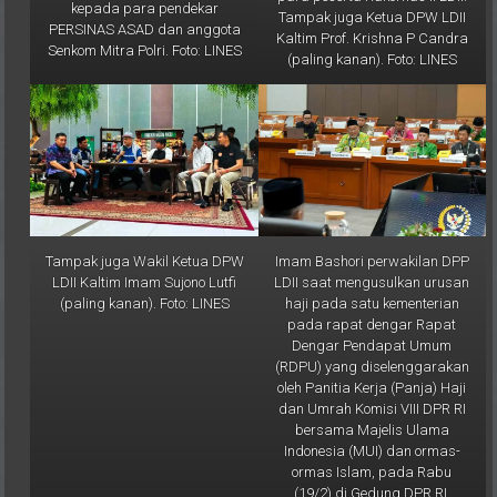
PERSINAS ASAD dan anggota
Kaltim Prof. Krishna P Candra
Senkom Mitra Polri. Foto: LINES
(paling kanan). Foto: LINES
Tampak juga Wakil Ketua DPW
Imam Bashori perwakilan DPP
LDII Kaltim Imam Sujono Lutfi
LDII saat mengusulkan urusan
(paling kanan). Foto: LINES
haji pada satu kementerian
pada rapat dengar Rapat
Dengar Pendapat Umum
(RDPU) yang diselenggarakan
oleh Panitia Kerja (Panja) Haji
dan Umrah Komisi VIII DPR RI
bersama Majelis Ulama
Indonesia (MUI) dan ormas-
ormas Islam, pada Rabu
(19/2) di Gedung DPR RI,
Jakarta. Foto: LINES