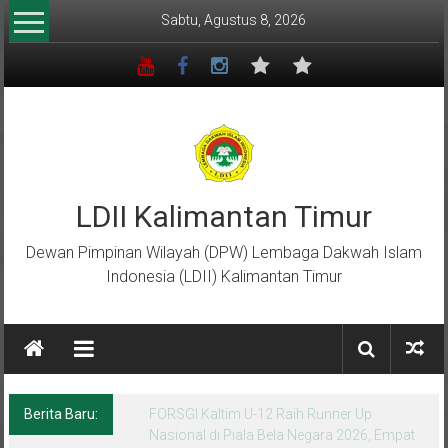
Lompat
Sabtu, Agustus 8, 2026
ke
konten
LDII Kalimantan Timur
Dewan Pimpinan Wilayah (DPW) Lembaga Dakwah Islam
Indonesia (LDII) Kalimantan Timur
Berita Baru:
Menempa Generasi Muda Berkarakter Luhur
di Bumi Perkemahan Makroman Indah