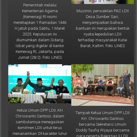
Musimin, perwakilan PAC LDII
Kementerian Agama
Desa Sumber Sari,
(Kemenag) RI resmi
menyampaikan bahwa
menetapkan 1 Ramadan 1446
bantuan ini merupakan bentuk
H jatuh pada Sabtu, 1 Maret
nyata kepedulian LDII
2025. Keputusan ini
terhadap masyarakat Kutai
diumumkan dalam Sidang
Barat, Kaltim. Foto: LINES
Isbat yang digelar di kantor
Kemenag RI, Jakarta, pada
Jumat (28/2). Foto: LINES
Ketua Umum DPP LDII, KH
Tampak Ketua Umum DPP LDII
Chriswanto Santoso, dalam
KH. Chriswanto Santoso
sambutannya menegaskan
bersama Sekretaris Umum
komitmen LDII untuk terus
Doddy Taufiq Wijaya bersama
menanamkan 29 karakter luhur
para peserta Rakornas II LDII.
kepada para pendekar
Tampak juga Ketua DPW LDII