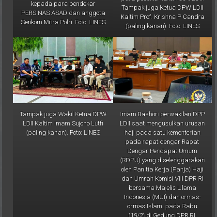
PERSINAS ASAD dan anggota
Kaltim Prof. Krishna P Candra
Senkom Mitra Polri. Foto: LINES
(paling kanan). Foto: LINES
Tampak juga Wakil Ketua DPW
Imam Bashori perwakilan DPP
LDII Kaltim Imam Sujono Lutfi
LDII saat mengusulkan urusan
(paling kanan). Foto: LINES
haji pada satu kementerian
pada rapat dengar Rapat
Dengar Pendapat Umum
(RDPU) yang diselenggarakan
oleh Panitia Kerja (Panja) Haji
dan Umrah Komisi VIII DPR RI
bersama Majelis Ulama
Indonesia (MUI) dan ormas-
ormas Islam, pada Rabu
(19/2) di Gedung DPR RI,
Jakarta. Foto: LINES