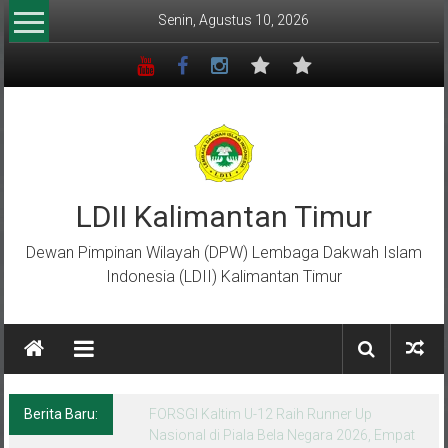
Lompat
Senin, Agustus 10, 2026
ke
konten
LDII Kalimantan Timur
Dewan Pimpinan Wilayah (DPW) Lembaga Dakwah Islam
Indonesia (LDII) Kalimantan Timur
Berita Baru:
Menempa Generasi Muda Berkarakter Luhur
di Bumi Perkemahan Makroman Indah