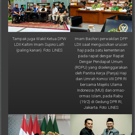
Tampak juga Wakil Ketua DPW
Imam Bashori perwakilan DPP
LDII Kaltim Imam Sujono Lutfi
LDII saat mengusulkan urusan
(paling kanan). Foto: LINES
haji pada satu kementerian
pada rapat dengar Rapat
Dengar Pendapat Umum
(RDPU) yang diselenggarakan
oleh Panitia Kerja (Panja) Haji
dan Umrah Komisi VIII DPR RI
bersama Majelis Ulama
Indonesia (MUI) dan ormas-
ormas Islam, pada Rabu
(19/2) di Gedung DPR RI,
Jakarta. Foto: LINES