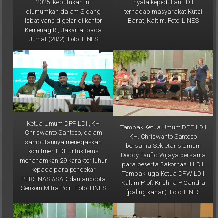
terhadap masyarakat Kutai
diumumkan dalam Sidang
Barat, Kaltim. Foto: LINES
Isbat yang digelar di kantor
Kemenag RI, Jakarta, pada
Jumat (28/2). Foto: LINES
Ketua Umum DPP LDII, KH
Tampak Ketua Umum DPP LDII
Chriswanto Santoso, dalam
KH. Chriswanto Santoso
sambutannya menegaskan
bersama Sekretaris Umum
komitmen LDII untuk terus
Doddy Taufiq Wijaya bersama
menanamkan 29 karakter luhur
para peserta Rakornas II LDII.
kepada para pendekar
Tampak juga Ketua DPW LDII
PERSINAS ASAD dan anggota
Kaltim Prof. Krishna P Candra
Senkom Mitra Polri. Foto: LINES
(paling kanan). Foto: LINES