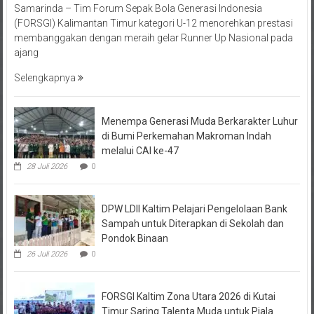
(FORSGI) Kalimantan Timur kategori U-12 menorehkan prestasi
membanggakan dengan meraih gelar Runner Up Nasional pada
ajang
Selengkapnya
Menempa Generasi Muda Berkarakter Luhur
di Bumi Perkemahan Makroman Indah
melalui CAI ke-47
28 Juli 2026
0
DPW LDII Kaltim Pelajari Pengelolaan Bank
Sampah untuk Diterapkan di Sekolah dan
Pondok Binaan
26 Juli 2026
0
FORSGI Kaltim Zona Utara 2026 di Kutai
Timur Saring Talenta Muda untuk Piala
Menpora