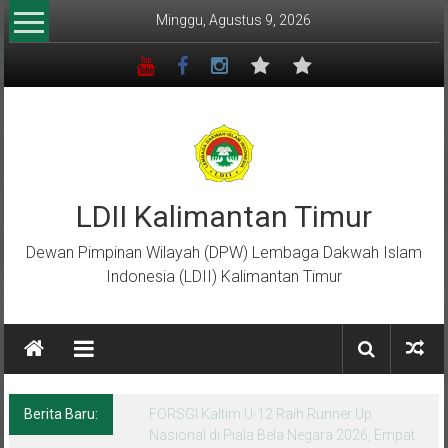
Lompat
Minggu, Agustus 9, 2026
ke
konten
LDII Kalimantan Timur
Dewan Pimpinan Wilayah (DPW) Lembaga Dakwah Islam
Indonesia (LDII) Kalimantan Timur
Berita Baru:
Menempa Generasi Muda Berkarakter Luhur
di Bumi Perkemahan Makroman Indah