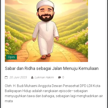
Opini
Sabar dan Ridha sebagai Jalan Menuju Kemuliaan
20 Juni 2025
Lukman Hakim
0
Oleh: H. Budi Muhaeni Anggota Dewan Penasehat DPD LDII Kota
Balikpapan Hidup adalah rangkaian episode—sebagian
menyuguhkan tawa dan bahagia, sebagian lagi menghadirkan air
mata
Selengkapnya