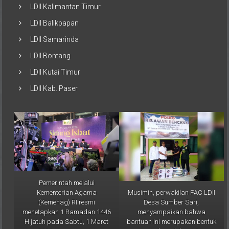
LDII Balikpapan
LDII Samarinda
LDII Bontang
LDII Kutai Timur
LDII Kab. Paser
Pemerintah melalui
Musimin, perwakilan PAC LDII
Kementerian Agama
Desa Sumber Sari,
(Kemenag) RI resmi
menyampaikan bahwa
menetapkan 1 Ramadan 1446
bantuan ini merupakan bentuk
H jatuh pada Sabtu, 1 Maret
nyata kepedulian LDII
2025. Keputusan ini