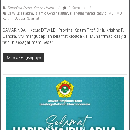
Diposkan Oleh:Lukman Hakim
1 Komentar
DPW LDII Kaltim
,
Islamic Center
,
Kaltim
,
KH Muhammad Rasyid
,
MUI
,
MUI
Kaltim
,
Ucapan Selamat
SAMARINDA – Ketua DPW LDII Provinsi Kaltim Prof. Dr. Ir. Krishna P.
Candra, MS, mengucapkan selamat kepada K.H Muhammad Rasyid
terpilih sebagai Imam Besar
Baca selengkapnya