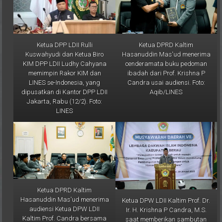
Ketua DPP LDII Rulli
Ketua DPRD Kaltim
Kuswahyudi dan Ketua Biro
Hasanuddin Mas'ud menerima
KIM DPP LDII Ludhy Cahyana
cenderamata buku pedoman
memimpin Rakor KIM dan
ibadah dari Prof. Krishna P
LINES se-Indonesia, yang
Candra usai audiensi. Foto:
dipusatkan di Kantor DPP LDII
Aqib/LINES
Jakarta, Rabu (12/2). Foto:
LINES
Ketua DPRD Kaltim
Hasanuddin Mas'ud menerima
Ketua DPW LDII Kaltim Prof. Dr.
audiensi Ketua DPW LDII
Ir. H. Krishna P Candra, M.S.
Kaltim Prof. Candra bersama
saat memberikan sambutan
pengurus lainnya. Foto:
pada Musda ke-7 DPD LDII