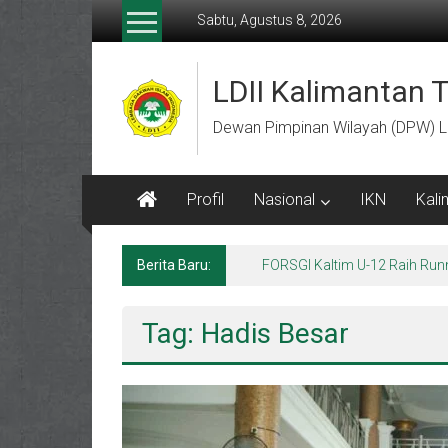
Lompat
Sabtu, Agustus 8, 2026
ke
konten
LDII Kalimantan 
Dewan Pimpinan Wilayah (DPW) L
Profil
Nasional
IKN
Kali
Berita Baru:
Menempa Generasi Muda Berk
Tag: Hadis Besar