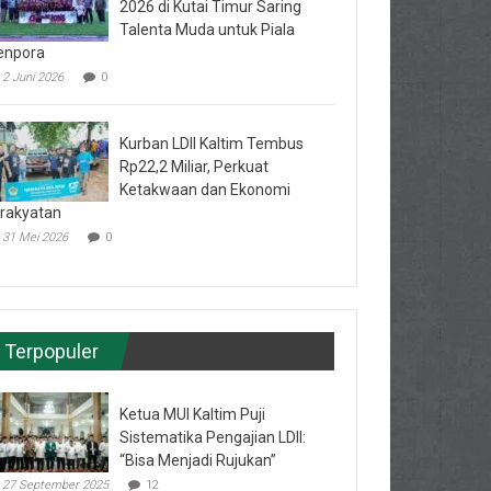
2026 di Kutai Timur Saring
Talenta Muda untuk Piala
enpora
2 Juni 2026
0
Kurban LDII Kaltim Tembus
Rp22,2 Miliar, Perkuat
Ketakwaan dan Ekonomi
rakyatan
31 Mei 2026
0
Terpopuler
Ketua MUI Kaltim Puji
Sistematika Pengajian LDII:
“Bisa Menjadi Rujukan”
27 September 2025
12