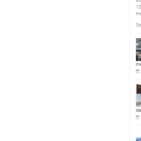
In
12
me
Se
me
da