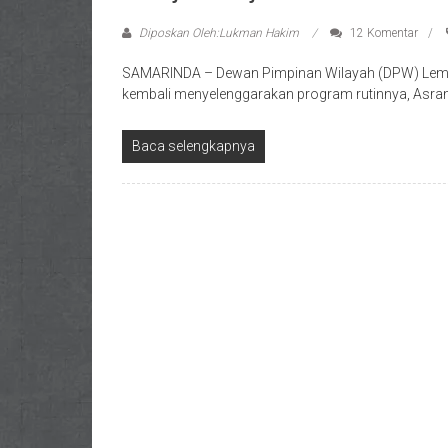
Diposkan Oleh:Lukman Hakim
12 Komentar
SAMARINDA – Dewan Pimpinan Wilayah (DPW) Lemba
kembali menyelenggarakan program rutinnya, Asrama
Baca selengkapnya