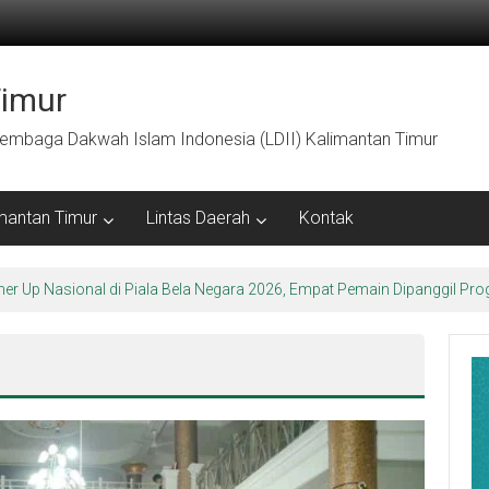
Timur
embaga Dakwah Islam Indonesia (LDII) Kalimantan Timur
mantan Timur
Lintas Daerah
Kontak
arakter Luhur di Bumi Perkemahan Makroman Indah melalui CAI ke-47