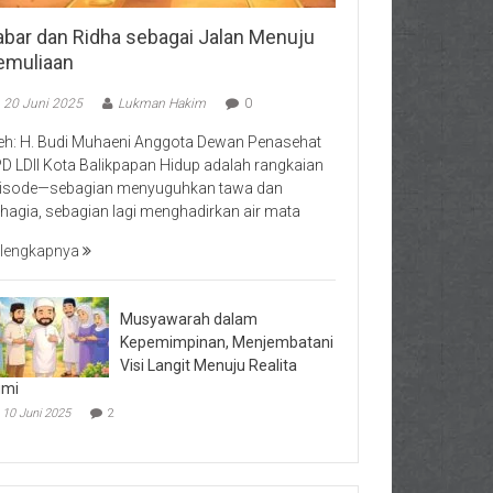
abar dan Ridha sebagai Jalan Menuju
emuliaan
20 Juni 2025
Lukman Hakim
0
eh: H. Budi Muhaeni Anggota Dewan Penasehat
D LDII Kota Balikpapan Hidup adalah rangkaian
isode—sebagian menyuguhkan tawa dan
hagia, sebagian lagi menghadirkan air mata
lengkapnya
Musyawarah dalam
Kepemimpinan, Menjembatani
Visi Langit Menuju Realita
umi
10 Juni 2025
2