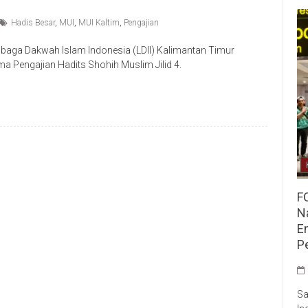
Hadis Besar
,
MUI
,
MUI Kaltim
,
Pengajian
ga Dakwah Islam Indonesia (LDII) Kalimantan Timur
 Pengajian Hadits Shohih Muslim Jilid 4.
F
Na
E
P
Sa