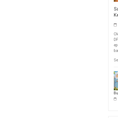
S
K
Ol
DP
ep
ba
Se
B