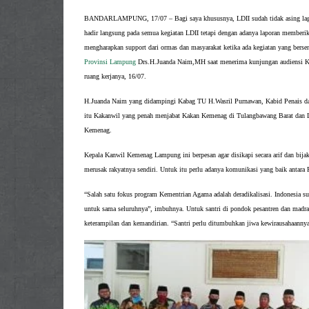
BANDARLAMPUNG, 17/07 – Bagi saya khususnya, LDII sudah tidak asing la
hadir langsung pada semua kegiatan LDII tetapi dengan adanya laporan memberi
mengharapkan support dari ormas dan masyarakat ketika ada kegiatan yang bers
Provinsi Lampung
Drs.H.Juanda Naim,MH saat menerima kunjungan audiensi
ruang kerjanya, 16/07.
H.Juanda Naim yang didampingi Kabag TU H.Wasril Purnawan, Kabid Penais 
itu Kakanwil yang penah menjabat Kakan Kemenag di Tulangbawang Barat dan 
Kemenag.
Kepala Kanwil Kemenag Lampung ini berpesan agar disikapi secara arif dan bij
merusak rakyatnya sendiri. Untuk itu perlu adanya komunikasi yang baik antara
“Salah satu fokus program Kementrian Agama adalah deradikalisasi.
Indonesia su
untuk sama seluruhnya”, imbuhnya. Untuk santri di pondok pesantren dan madrasah
keterampilan dan kemandirian. “Santri perlu ditumbuhkan jiwa kewirausahaanny