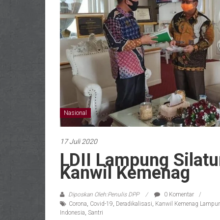
Nasional
17 Juli 2020
LDII Lampung Silat
Kanwil Kemenag
Diposkan Oleh:Penulis DPP
0 Komentar
Corona
,
Covid-19
,
Deradikalisasi
,
Kanwil Kemenag Lampu
Indonesia
,
Santri