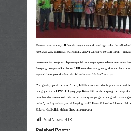
Menutup sambutannya, H.Juanda sangat mewanti-wanti agar salat idul adha dan ib
kesehatan yang dianjurkan pemerintah, supaya semuanya berjalan lancar”, pungk
Sementara itu mengawali laporannya Aditya mengucapkan selamat atas pelantikan 
Lampung menyampaikan bahwa LDII senantiasa mengusung ukhuwah baik islamiy
kepada jajaran pemerintahan, dan ini rutin kami lakukan”, ujarnya.
“Menghadapi pandemi covid-19 ini, LDII berusaha membantu pemerintah untuk 
terangnya. Ketua DPW LDII yang juga Ketua IDI Bandarlampung ini melaporkan
pesantren dan sekolah-sekolah formal, disamping pengajian yang rutin diselengga
online”, ungkap Aditya yang didampingi
Wakil Ketua H.Fahdian Iskandar, Sekre
Hidayat Habibullah. (johan/ lines lampung/erka)
Post Views:
413
Related Posts: