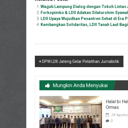
Wagub Lampung Dialog dengan Tokoh Lintas 
Forkopimko & LDII Adakan Silaturohim Syawal
LDII Upaya Wujudkan Pesantren Sehat di Era 
Kembangkan Solidaritas, LDII Tanah Laut Ba
Navigasi
DPW LDII Jateng Gelar Pelatihan Jurnalistik
pos
Mungkin Anda Menyukai
Halal bi Ha
Ormas
28 Agustu
0