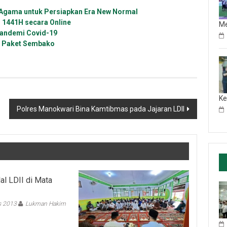
Agama untuk Persiapkan Era New Normal
 1441H secara Online
M
Pandemi Covid-19
gi Paket Sembako
Ke
Polres Manokwari Bina Kamtibmas pada Jajaran LDII
lal LDII di Mata
s 2013
Lukman Hakim