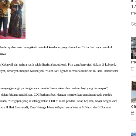
In
12
me
Se
adah qurban nanti mengikuti protokol kesehatan yang ditetapkan. “Kita ikuti saja protokol
asnya.
me
Kakanwil dan terima kasih telah diterima beraudiensi. Pria yang berprofesi dokter di Labkesda
ah, basariyah maupun wathaniyah. “Salah satu agenda membina ukhuwah ini kami beraudiensi
menganggulanginya dengan cara memberikan edukasi dan bantuan bagi yang terdampak”,
 dalam bidang pendidikan, LDII berkontribusi dengan memberikan pembinaan pada pondok
rakan. “Pengajian yang diselenggarakan LDII di masa pendemi tetap berjalan, tetapi dengan cara
da
taris H.Heri Sensustadi, Karo Hutarga Johan Wahyudi serta Wanhat H.Narso dan H.Rahmat