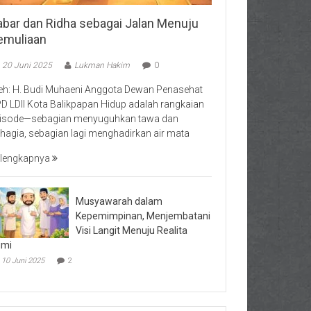
abar dan Ridha sebagai Jalan Menuju
emuliaan
20 Juni 2025
Lukman Hakim
0
eh: H. Budi Muhaeni Anggota Dewan Penasehat
D LDII Kota Balikpapan Hidup adalah rangkaian
isode—sebagian menyuguhkan tawa dan
hagia, sebagian lagi menghadirkan air mata
lengkapnya
Musyawarah dalam
Kepemimpinan, Menjembatani
Visi Langit Menuju Realita
umi
10 Juni 2025
2