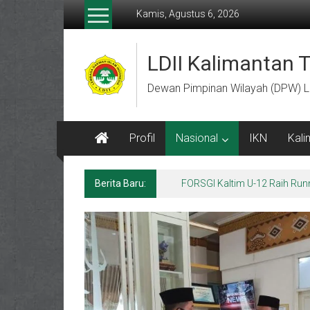
Lompat
Kamis, Agustus 6, 2026
ke
konten
LDII Kalimantan 
Dewan Pimpinan Wilayah (DPW) L
Profil
Nasional
IKN
Kali
Berita Baru:
FORSGI Kaltim U-12 Raih Run