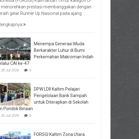
donesia (FORSGI) Kalimantan Timur kategori U-
 menorehkan prestasi membanggakan dengan
raih gelar Runner Up Nasional pada ajang
lengkapnya
Menempa Generasi Muda
Berkarakter Luhur di Bumi
Perkemahan Makroman Indah
lalui CAI ke-47
28 Juli 2026
0
DPW LDII Kaltim Pelajari
Pengelolaan Bank Sampah
untuk Diterapkan di Sekolah
n Pondok Binaan
26 Juli 2026
0
FORSGI Kaltim Zona Utara