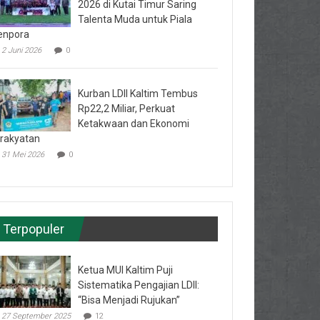
2026 di Kutai Timur Saring
Talenta Muda untuk Piala
enpora
2 Juni 2026
0
Kurban LDII Kaltim Tembus
Rp22,2 Miliar, Perkuat
Ketakwaan dan Ekonomi
rakyatan
31 Mei 2026
0
Terpopuler
Ketua MUI Kaltim Puji
Sistematika Pengajian LDII:
“Bisa Menjadi Rujukan”
27 September 2025
12