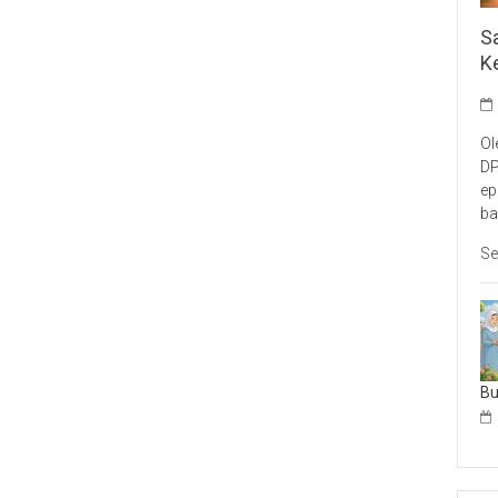
S
K
Ol
DP
ep
ba
Se
B