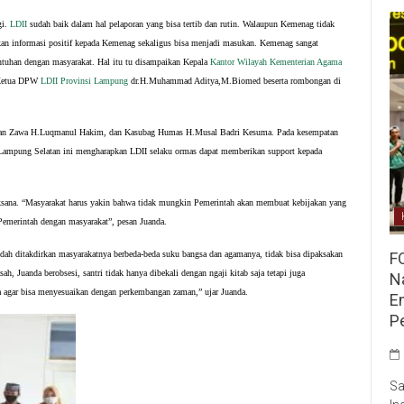
gi.
LDII
sudah baik dalam hal pelaporan yang bisa tertib dan rutin. Walaupun Kemenag tidak
kan informasi positif kepada Kemenag sekaligus bisa menjadi masukan. Kemenag sangat
entuhan dengan masyarakat.
Hal itu tu disampaikan Kepala
Kantor Wilayah Kementerian Agama
 Ketua DPW
LDII Provinsi Lampung
dr.H.Muhammad Aditya,M.Biomed beserta rombongan di
dan Zawa H.Luqmanul Hakim, dan Kasubag Humas H.Musal Badri Kesuma. Pada kesempatan
Lampung Selatan ini mengharapkan LDII selaku ormas dapat memberikan support kepada
aksana. “Masyarakat harus yakin bahwa tidak mungkin Pemerintah akan membuat kebijakan yang
 Pemerintah dengan masyarakat”, pesan Juanda.
F
dah ditakdirkan masyarakatnya berbeda-beda suku bangsa dan agamanya, tidak bisa dipaksakan
, Juanda berobsesi, santri tidak hanya dibekali dengan ngaji kitab saja tetapi juga
Na
a agar bisa menyesuaikan dengan perkembangan zaman,” ujar Juanda.
E
P
Sa