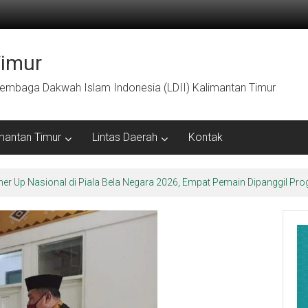
Timur
embaga Dakwah Islam Indonesia (LDII) Kalimantan Timur
mantan Timur
Lintas Daerah
Kontak
ner Up Nasional di Piala Bela Negara 2026, Empat Pemain Dipanggil 