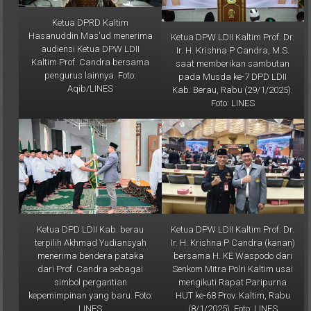
Ketua DPRD Kaltim
Hasanuddin Mas'ud menerima
Ketua DPW LDII Kaltim Prof. Dr.
audiensi Ketua DPW LDII
Ir. H. Krishna P Candra, M.S.
Kaltim Prof. Candra bersama
saat memberikan sambutan
pengurus lainnya. Foto:
pada Musda ke-7 DPD LDII
Aqib/LINES
Kab. Berau, Rabu (29/1/2025).
Foto: LINES
Ketua DPD LDII Kab. berau
Ketua DPW LDII Kaltim Prof. Dr.
terpilih Akhmad Yudiansyah
Ir. H. Krishna P Candra (kanan)
menerima bendera pataka
bersama H. KE Waspodo dari
dari Prof. Candra sebagai
Senkom Mitra Polri Kaltim usai
simbol pergantian
mengikuti Rapat Paripurna
kepemimpinan yang baru. Foto:
HUT ke-68 Prov. Kaltim, Rabu
LINES
(8/1/2025). Foto: LINES