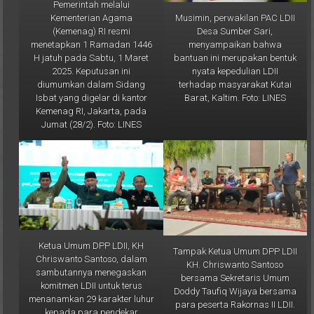
Pemerintah melalui
Musimin, perwakilan PAC LDII
Kementerian Agama
Desa Sumber Sari,
(Kemenag) RI resmi
menyampaikan bahwa
menetapkan 1 Ramadan 1446
bantuan ini merupakan bentuk
H jatuh pada Sabtu, 1 Maret
nyata kepedulian LDII
2025. Keputusan ini
terhadap masyarakat Kutai
diumumkan dalam Sidang
Barat, Kaltim. Foto: LINES
Isbat yang digelar di kantor
Kemenag RI, Jakarta, pada
Jumat (28/2). Foto: LINES
Ketua Umum DPP LDII, KH
Tampak Ketua Umum DPP LDII
Chriswanto Santoso, dalam
KH. Chriswanto Santoso
sambutannya menegaskan
bersama Sekretaris Umum
komitmen LDII untuk terus
Doddy Taufiq Wijaya bersama
menanamkan 29 karakter luhur
para peserta Rakornas II LDII.
kepada para pendekar