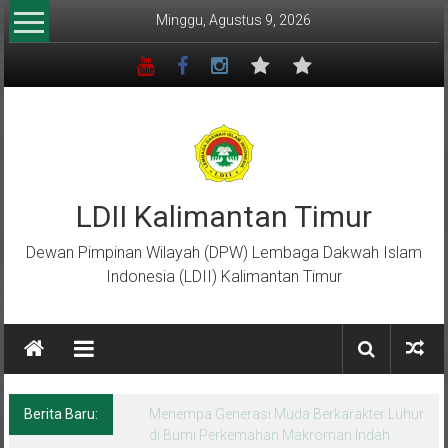
Lompat
Minggu, Agustus 9, 2026
ke
konten
LDII Kalimantan Timur
Dewan Pimpinan Wilayah (DPW) Lembaga Dakwah Islam
Indonesia (LDII) Kalimantan Timur
Berita Baru:
Menempa Generasi Muda Berkarakter Luhur
di Bumi Perkemahan Makroman Indah