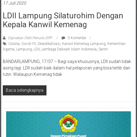
17 Juli 2020
LDII Lampung Silaturohim Dengan
Kepala Kanwil Kemenag
Diposkan Oleh:Penulis DPP
0 Komentar
Corona
,
Covid-19
,
Deradikalisasi
,
Kanwil Kemenag Lampung
,
Kementrian
Agama
,
Lampung
,
LDII
,
Lembaga Dakwah Islam Indonesia
,
Santri
BANDARLAMPUNG, 17/07 – Bagi saya khususnya, LDII sudah tidak
asing lagi. LDII sudah baik dalam hal pelaporan yang bisa tertib dan
rutin. Walaupun Kemenag tidak
Baca selengkapnya